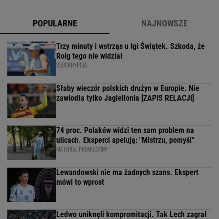
POPULARNE
NAJNOWSZE
Trzy minuty i wstrząs u Igi Świątek. Szkoda, że
Roig tego nie widział
SUBSKRYPCJA
Słaby wieczór polskich drużyn w Europie. Nie
zawiodła tylko Jagiellonia [ZAPIS RELACJI]
74 proc. Polaków widzi ten sam problem na
ulicach. Eksperci apelują: "Mistrzu, pomyśl"
MATERIAŁ PROMOCYJNY
Lewandowski nie ma żadnych szans. Ekspert
mówi to wprost
Ledwo uniknęli kompromitacji. Tak Lech zagrał