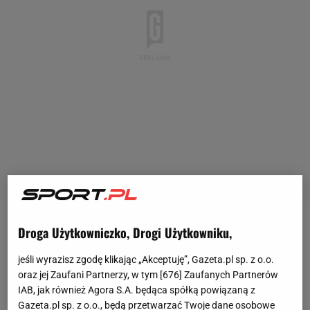
Droga Użytkowniczko, Drogi Użytkowniku,
Cały poprzedni sezon
Adam Buksa
spędził w
Antalyasporze, gdzie występował w ramach
jeśli wyrazisz zgodę klikając „Akceptuję”, Gazeta.pl sp. z o.o.
wypożyczenia z RC Lens. Turcy pragnęli wykupić
oraz jej Zaufani Partnerzy, w tym [
676
] Zaufanych Partnerów
IAB, jak również Agora S.A. będąca spółką powiązaną z
Polaka z francuskiego zespołu, jednak nie posiadali
Gazeta.pl sp. z o.o., będą przetwarzać Twoje dane osobowe