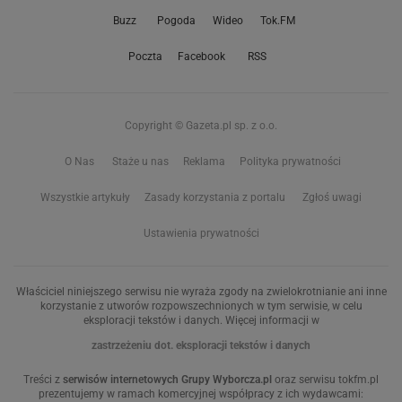
Buzz
Pogoda
Wideo
Tok.FM
Poczta
Facebook
RSS
Copyright © Gazeta.pl sp. z o.o.
O Nas
Staże u nas
Reklama
Polityka prywatności
Wszystkie artykuły
Zasady korzystania z portalu
Zgłoś uwagi
Ustawienia prywatności
Właściciel niniejszego serwisu nie wyraża zgody na zwielokrotnianie ani inne
korzystanie z utworów rozpowszechnionych w tym serwisie, w celu
eksploracji tekstów i danych. Więcej informacji w
zastrzeżeniu dot. eksploracji tekstów i danych
Treści z
serwisów internetowych Grupy Wyborcza.pl
oraz serwisu tokfm.pl
prezentujemy w ramach komercyjnej współpracy z ich wydawcami: