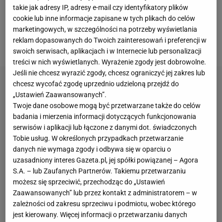
wystarczających środków. To oznaczało, że 28-latek
takie jak adresy IP, adresy e-mail czy identyfikatory plików
musiał rozglądać się za nowym klubem. Ostatecznie
cookie lub inne informacje zapisane w tych plikach do celów
wybór padł na duńskie FC Midtjylland, które
marketingowych, w szczególności na potrzeby wyświetlania
reklam dopasowanych do Twoich zainteresowań i preferencji w
wyłożyło za niego cztery miliony euro.
swoich serwisach, aplikacjach i w Internecie lub personalizacji
treści w nich wyświetlanych. Wyrażenie zgody jest dobrowolne.
Jeśli nie chcesz wyrazić zgody, chcesz ograniczyć jej zakres lub
chcesz wycofać zgodę uprzednio udzieloną przejdź do
„Ustawień Zaawansowanych”.
Twoje dane osobowe mogą być przetwarzane także do celów
badania i mierzenia informacji dotyczących funkcjonowania
serwisów i aplikacji lub łączone z danymi dot. świadczonych
Tobie usług. W określonych przypadkach przetwarzanie
danych nie wymaga zgody i odbywa się w oparciu o
uzasadniony interes Gazeta.pl, jej spółki powiązanej – Agora
S.A. – lub Zaufanych Partnerów. Takiemu przetwarzaniu
możesz się sprzeciwić, przechodząc do „Ustawień
Zaawansowanych” lub przez kontakt z administratorem – w
zależności od zakresu sprzeciwu i podmiotu, wobec którego
jest kierowany. Więcej informacji o przetwarzaniu danych