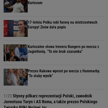
Kuriozum
17-letnia Polka robi furorę na mistrzostwach
Europy! Znów dała popis
Kuriozalne słowa trenera Rangers po meczu z
Jagiellonią. "To nie brak szacunku"
Prezes Rakowa wprost po meczu z Hammarby.
"To słaby wynik"
1/23
Słynny piłkarz reprezentacji Polski, zawodnik
Juventusu Turyn i AS Roma, a także prezes Polskiego
Związku Piłki Nożnej, to: