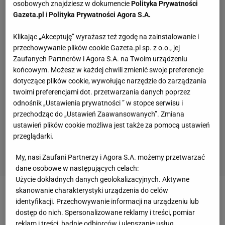
osobowych znajdziesz w dokumencie
Polityka Prywatności
Gazeta.pl
i
Polityka Prywatności Agora S.A.
Klikając „Akceptuję” wyrażasz też zgodę na zainstalowanie i
przechowywanie plików cookie Gazeta.pl sp. z o.o., jej
Zaufanych Partnerów i Agora S.A. na Twoim urządzeniu
końcowym. Możesz w każdej chwili zmienić swoje preferencje
dotyczące plików cookie, wywołując narzędzie do zarządzania
twoimi preferencjami dot. przetwarzania danych poprzez
odnośnik „Ustawienia prywatności ” w stopce serwisu i
przechodząc do „Ustawień Zaawansowanych”. Zmiana
ustawień plików cookie możliwa jest także za pomocą ustawień
przeglądarki.
My, nasi Zaufani Partnerzy i Agora S.A. możemy przetwarzać
dane osobowe w następujących celach:
Użycie dokładnych danych geolokalizacyjnych. Aktywne
skanowanie charakterystyki urządzenia do celów
Zobacz wideo
Listkiewicz nie ma wątpliwości:
identyfikacji. Przechowywanie informacji na urządzeniu lub
Probierz przywrócił życie w tej drużynie
dostęp do nich. Spersonalizowane reklamy i treści, pomiar
reklam i treści, badnie odbiorców i ulepszanie usług.