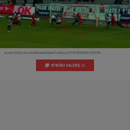
screen https://x.com/KaralarOsman1/status/1814350934031339794
OTWÓRZ GALERIĘ
(4)