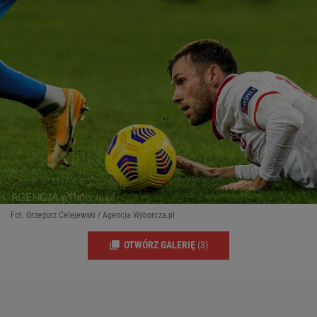
Fot. Grzegorz Celejewski / Agencja Wyborcza.pl
OTWÓRZ GALERIĘ
(3)