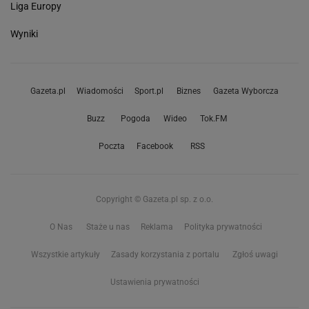
Liga Europy
Wyniki
Gazeta.pl
Wiadomości
Sport.pl
Biznes
Gazeta Wyborcza
Buzz
Pogoda
Wideo
Tok.FM
Poczta
Facebook
RSS
Copyright © Gazeta.pl sp. z o.o.
O Nas
Staże u nas
Reklama
Polityka prywatności
Wszystkie artykuły
Zasady korzystania z portalu
Zgłoś uwagi
Ustawienia prywatności