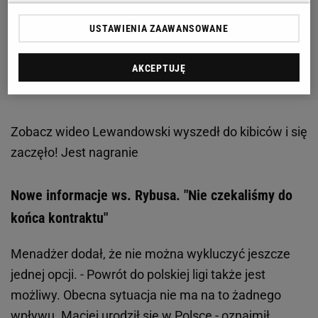
USTAWIENIA ZAAWANSOWANE
AKCEPTUJĘ
Zobacz wideo
Lewandowski wyszedł do kibiców i się
zaczęło! Jest nagranie
Nowe informacje ws. Rybusa. "Nie czekaliśmy do
końca kontraktu"
Menadżer dodał, że nie można wykluczyć jeszcze
jednej opcji. - Powrót do polskiej ligi także jest
możliwy. Obecna sytuacja nie ma na to żadnego
wpływu. Maciej urodził się w Polsce - oznajmił.