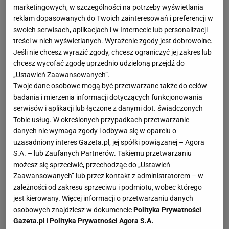
Maciej Rybus
ma w ostatnim czasie niemałe
marketingowych, w szczególności na potrzeby wyświetlania
problemy. Nie dość, że na początku maja
reklam dopasowanych do Twoich zainteresowań i preferencji w
swoich serwisach, aplikacjach i w Internecie lub personalizacji
skompromitował się,
gdyż wziął udział w Dniu
treści w nich wyświetlanych. Wyrażenie zgody jest dobrowolne.
Zwycięstwa upamiętniającym zakończenie II wojny
Jeśli nie chcesz wyrazić zgody, chcesz ograniczyć jej zakres lub
światowej
, to jego agent zdradził, że nie doszedł do
chcesz wycofać zgodę uprzednio udzieloną przejdź do
„Ustawień Zaawansowanych”.
porozumienia z Rubinem Kazań i po zakończeniu
Twoje dane osobowe mogą być przetwarzane także do celów
sezonu piłkarz będzie zmuszony szukać sobie
badania i mierzenia informacji dotyczących funkcjonowania
nowego klubu. - Nie bierzemy pod uwagę drugiej
ligi
serwisów i aplikacji lub łączone z danymi dot. świadczonych
Tobie usług. W określonych przypadkach przetwarzanie
rosyjskiej, Maciej nie jest
piłkarzem
tego poziomu,
danych nie wymaga zgody i odbywa się w oparciu o
więc rozważymy inne opcje, łącznie z rosyjską
uzasadniony interes Gazeta.pl, jej spółki powiązanej – Agora
ekstraklasą i kierunkami w Europie -
wyjaśnił Roman
S.A. – lub Zaufanych Partnerów. Takiemu przetwarzaniu
możesz się sprzeciwić, przechodząc do „Ustawień
Oreszczuk.
Zaawansowanych” lub przez kontakt z administratorem – w
zależności od zakresu sprzeciwu i podmiotu, wobec którego
jest kierowany. Więcej informacji o przetwarzaniu danych
osobowych znajdziesz w dokumencie
Polityka Prywatności
Gazeta.pl
i
Polityka Prywatności Agora S.A.