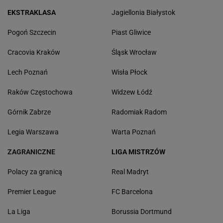
EKSTRAKLASA
Jagiellonia Białystok
Pogoń Szczecin
Piast Gliwice
Cracovia Kraków
Śląsk Wrocław
Lech Poznań
Wisła Płock
Raków Częstochowa
Widzew Łódź
Górnik Zabrze
Radomiak Radom
Legia Warszawa
Warta Poznań
ZAGRANICZNE
LIGA MISTRZÓW
Polacy za granicą
Real Madryt
Premier League
FC Barcelona
La Liga
Borussia Dortmund