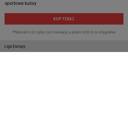
Reprezentacja
I liga
Puchar Polski
MŚ w Piłce Nożnej
Liga Europy
Wyniki
Gazeta.pl
Wiadomości
Sport.pl
Biznes
Gazeta Wyborcza
Buzz
Pogoda
Wideo
Tok.FM
Poczta
Facebook
RSS