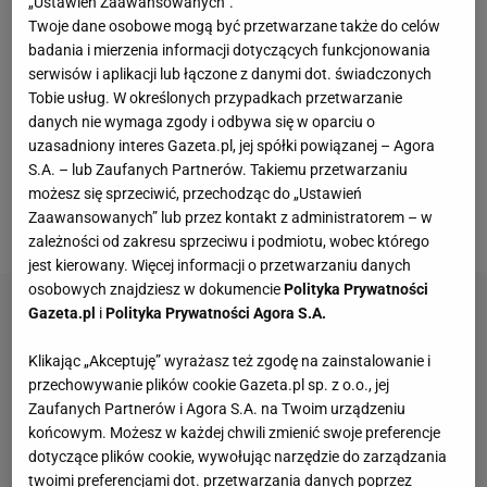
„Ustawień Zaawansowanych”.
proc. trybun. Mają na tym meczu jakieś dziesięć
Twoje dane osobowe mogą być przetwarzane także do celów
bębnów, które słychać tylko wtedy, gdy Turcja ma
badania i mierzenia informacji dotyczących funkcjonowania
serwisów i aplikacji lub łączone z danymi dot. świadczonych
piłkę, bowiem, gdy w posiadaniu jest Gruzja, nie
Tobie usług. W określonych przypadkach przetwarzanie
słychać nic poza gwizdami. Tureccy kibice jeszcze
danych nie wymaga zgody i odbywa się w oparciu o
przed
meczem
starli się z policją, a tuż po jego
uzasadniony interes Gazeta.pl, jej spółki powiązanej – Agora
S.A. – lub Zaufanych Partnerów. Takiemu przetwarzaniu
rozpoczęciu odpalili race. Skandaliczne było ich
możesz się sprzeciwić, przechodząc do „Ustawień
zachowanie podczas gruzińskiego hymnu, który
Zaawansowanych” lub przez kontakt z administratorem – w
wygwizdali niemal w całości.
zależności od zakresu sprzeciwu i podmiotu, wobec którego
jest kierowany. Więcej informacji o przetwarzaniu danych
osobowych znajdziesz w dokumencie
Polityka Prywatności
Gazeta.pl
i
Polityka Prywatności Agora S.A.
Klikając „Akceptuję” wyrażasz też zgodę na zainstalowanie i
przechowywanie plików cookie Gazeta.pl sp. z o.o., jej
Zaufanych Partnerów i Agora S.A. na Twoim urządzeniu
końcowym. Możesz w każdej chwili zmienić swoje preferencje
dotyczące plików cookie, wywołując narzędzie do zarządzania
twoimi preferencjami dot. przetwarzania danych poprzez