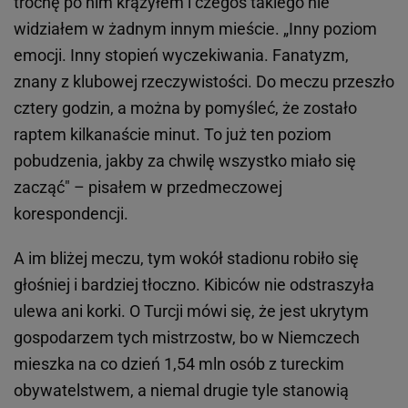
trochę po nim krążyłem i czegoś takiego nie
widziałem w żadnym innym mieście. „Inny poziom
emocji. Inny stopień wyczekiwania. Fanatyzm,
znany z klubowej rzeczywistości. Do meczu przeszło
cztery godzin, a można by pomyśleć, że zostało
raptem kilkanaście minut. To już ten poziom
pobudzenia, jakby za chwilę wszystko miało się
zacząć" – pisałem w przedmeczowej
korespondencji.
A im bliżej meczu, tym wokół stadionu robiło się
głośniej i bardziej tłoczno. Kibiców nie odstraszyła
ulewa ani korki. O Turcji mówi się, że jest ukrytym
gospodarzem tych mistrzostw, bo w Niemczech
mieszka na co dzień 1,54 mln osób z tureckim
obywatelstwem, a niemal drugie tyle stanowią