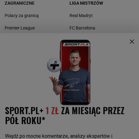
ZAGRANICZNE
LIGA MISTRZÓW
Polacy za granicą
Real Madryt
Premier League
FC Barcelona
La Liga
Borussia Dortmund
Bundesliga
Bayern Monachium
Serie A
Manchester United
Ligue 1
Liverpool FC
Liga Europy
Napoli
Juventus Turyn
Paris St. Germain
POZOSTAŁE