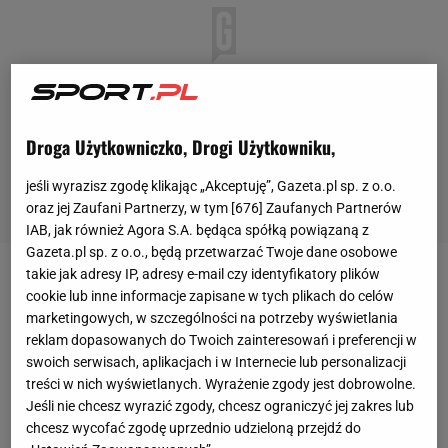
Droga Użytkowniczko, Drogi Użytkowniku,
jeśli wyrazisz zgodę klikając „Akceptuję”, Gazeta.pl sp. z o.o.
oraz jej Zaufani Partnerzy, w tym [
676
] Zaufanych Partnerów
IAB, jak również Agora S.A. będąca spółką powiązaną z
Gazeta.pl sp. z o.o., będą przetwarzać Twoje dane osobowe
takie jak adresy IP, adresy e-mail czy identyfikatory plików
Słynna "Żółta ściana" stadionu w Dortmundzie
cookie lub inne informacje zapisane w tych plikach do celów
została przemalowana na czerwono. To z trybuny
marketingowych, w szczególności na potrzeby wyświetlania
reklam dopasowanych do Twoich zainteresowań i preferencji w
zza bramki, z której zwykle dopingują
kibice
Borussii,
swoich serwisach, aplikacjach i w Internecie lub personalizacji
płynie największe wsparcie dla rozpoczynającej
Euro
treści w nich wyświetlanych. Wyrażenie zgody jest dobrowolne.
reprezentacji
Turcji
. Jeszcze na żadnym meczu tego
Jeśli nie chcesz wyrazić zgody, chcesz ograniczyć jej zakres lub
chcesz wycofać zgodę uprzednio udzieloną przejdź do
turnieju nie było tak głośno. Turcy wypełnili jakieś 70