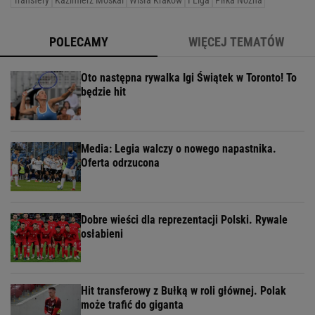
Transfery
Kazimierz Moskal
Wisła Kraków
I Liga
Piłka Nożna
POLECAMY
WIĘCEJ TEMATÓW
Oto następna rywalka Igi Świątek w Toronto! To
będzie hit
Media: Legia walczy o nowego napastnika.
Oferta odrzucona
Dobre wieści dla reprezentacji Polski. Rywale
osłabieni
Hit transferowy z Bułką w roli głównej. Polak
może trafić do giganta