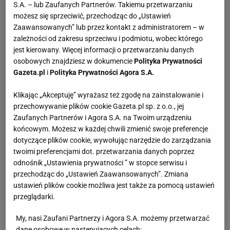
S.A. – lub Zaufanych Partnerów. Takiemu przetwarzaniu
możesz się sprzeciwić, przechodząc do „Ustawień
Zaawansowanych” lub przez kontakt z administratorem – w
zależności od zakresu sprzeciwu i podmiotu, wobec którego
jest kierowany. Więcej informacji o przetwarzaniu danych
osobowych znajdziesz w dokumencie
Polityka Prywatności
Gazeta.pl
i
Polityka Prywatności Agora S.A.
Klikając „Akceptuję” wyrażasz też zgodę na zainstalowanie i
przechowywanie plików cookie Gazeta.pl sp. z o.o., jej
Zaufanych Partnerów i Agora S.A. na Twoim urządzeniu
końcowym. Możesz w każdej chwili zmienić swoje preferencje
dotyczące plików cookie, wywołując narzędzie do zarządzania
twoimi preferencjami dot. przetwarzania danych poprzez
odnośnik „Ustawienia prywatności ” w stopce serwisu i
przechodząc do „Ustawień Zaawansowanych”. Zmiana
ustawień plików cookie możliwa jest także za pomocą ustawień
przeglądarki.
My, nasi Zaufani Partnerzy i Agora S.A. możemy przetwarzać
Zobacz wideo
Kogo Roman Kołtoń skreśliłby z kadry
dane osobowe w następujących celach: