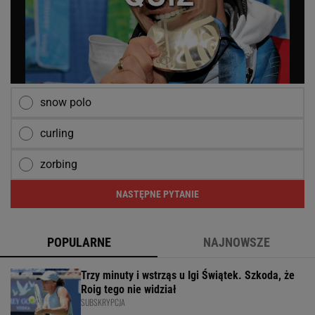
snow polo
curling
zorbing
NASTĘPNE PYTANIE
POPULARNE
NAJNOWSZE
Trzy minuty i wstrząs u Igi Świątek. Szkoda, że
Roig tego nie widział
SUBSKRYPCJA