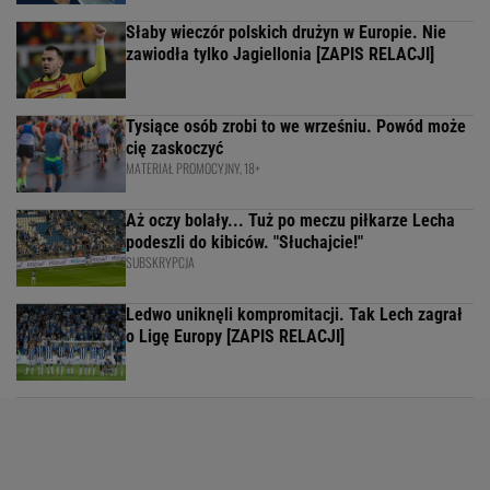
Słaby wieczór polskich drużyn w Europie. Nie
zawiodła tylko Jagiellonia [ZAPIS RELACJI]
Tysiące osób zrobi to we wrześniu. Powód może
cię zaskoczyć
MATERIAŁ PROMOCYJNY, 18+
Aż oczy bolały... Tuż po meczu piłkarze Lecha
podeszli do kibiców. "Słuchajcie!"
SUBSKRYPCJA
Ledwo uniknęli kompromitacji. Tak Lech zagrał
o Ligę Europy [ZAPIS RELACJI]