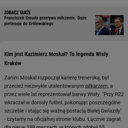
Franciszek Smuda przerywa milczenie. Duże
pretensje do Królewskiego
Kim jest Kazimierz Moskal? To legenda Wisły
Kraków
Zanim Moskal rozpoczął karierę trenerską, był
przecież niezwykle utalentowanym
piłkarzem
, a
przez wiele lat reprezentował barwy Wisły. "Przy R22
wkraczał w dorosły futbol, pokonując poszczególne
szczeble i stając się ważną postacią Białej Gwiazdy"
- czytamy na oficjalnej stronie klubu. Łącznie zagrał
dla niej w 289 meczach, w których zdobył 55