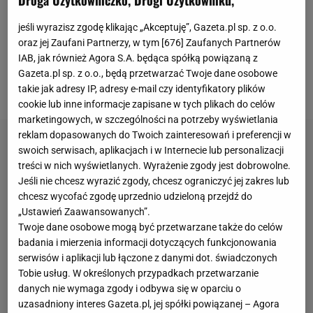
się, że nic jej nie powstrzyma i wróci do ekstraklasy.
Od tamtej pory zespół spisywał się jednak fatalnie i
jeśli wyrazisz zgodę klikając „Akceptuję”, Gazeta.pl sp. z o.o.
oraz jej Zaufani Partnerzy, w tym [
676
] Zaufanych Partnerów
nie dość, że zremisował z pogrążonym w kryzysie
IAB, jak również Agora S.A. będąca spółką powiązaną z
Zagłębiem Sosnowiec, to przegrał trzy ostatnie
Gazeta.pl sp. z o.o., będą przetwarzać Twoje dane osobowe
spotkania, które zaprzepaściły szanse na awans.
takie jak adresy IP, adresy e-mail czy identyfikatory plików
cookie lub inne informacje zapisane w tych plikach do celów
marketingowych, w szczególności na potrzeby wyświetlania
reklam dopasowanych do Twoich zainteresowań i preferencji w
swoich serwisach, aplikacjach i w Internecie lub personalizacji
treści w nich wyświetlanych. Wyrażenie zgody jest dobrowolne.
Jeśli nie chcesz wyrazić zgody, chcesz ograniczyć jej zakres lub
chcesz wycofać zgodę uprzednio udzieloną przejdź do
„Ustawień Zaawansowanych”.
Twoje dane osobowe mogą być przetwarzane także do celów
badania i mierzenia informacji dotyczących funkcjonowania
serwisów i aplikacji lub łączone z danymi dot. świadczonych
Tobie usług. W określonych przypadkach przetwarzanie
danych nie wymaga zgody i odbywa się w oparciu o
uzasadniony interes Gazeta.pl, jej spółki powiązanej – Agora