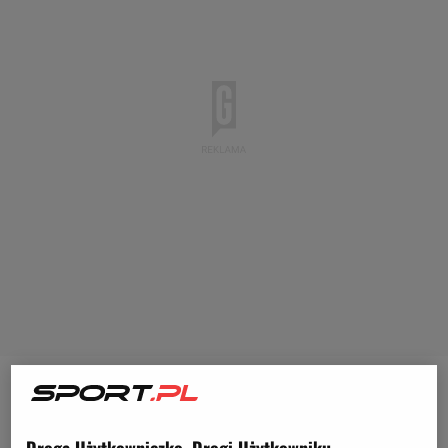
Kiedy na początku maja
Wisła
Kraków pokonała
Pogoń Szczecin w
finale
Pucharu Polski, wydawało
Droga Użytkowniczko, Drogi Użytkowniku,