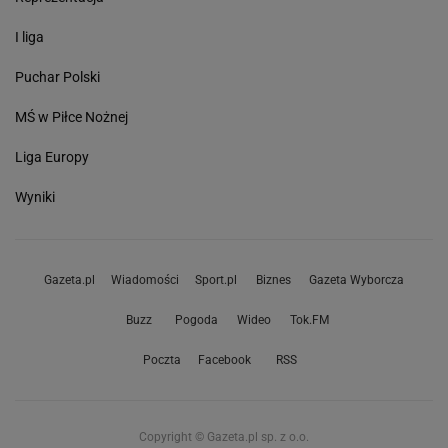
I liga
Puchar Polski
MŚ w Piłce Nożnej
Liga Europy
Wyniki
Gazeta.pl
Wiadomości
Sport.pl
Biznes
Gazeta Wyborcza
Buzz
Pogoda
Wideo
Tok.FM
Poczta
Facebook
RSS
Copyright © Gazeta.pl sp. z o.o.