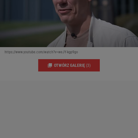
https://www.youtube.com/watch?v=weJY-kgp9go
OTWÓRZ GALERIĘ
(3)