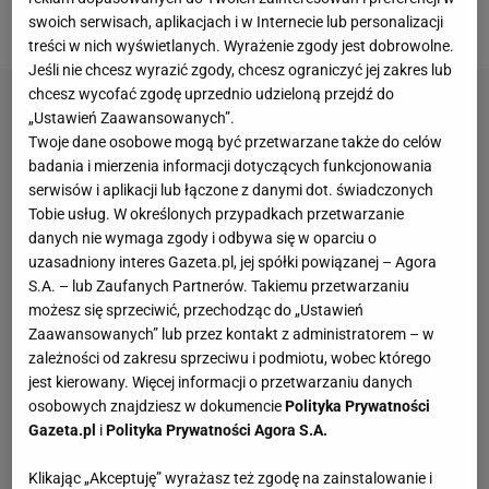
żałuje tamtego rozdziału w swoim życiu.
swoich serwisach, aplikacjach i w Internecie lub personalizacji
treści w nich wyświetlanych. Wyrażenie zgody jest dobrowolne.
Jeśli nie chcesz wyrazić zgody, chcesz ograniczyć jej zakres lub
chcesz wycofać zgodę uprzednio udzieloną przejdź do
„Ustawień Zaawansowanych”.
Twoje dane osobowe mogą być przetwarzane także do celów
badania i mierzenia informacji dotyczących funkcjonowania
serwisów i aplikacji lub łączone z danymi dot. świadczonych
Tobie usług. W określonych przypadkach przetwarzanie
danych nie wymaga zgody i odbywa się w oparciu o
uzasadniony interes Gazeta.pl, jej spółki powiązanej – Agora
S.A. – lub Zaufanych Partnerów. Takiemu przetwarzaniu
możesz się sprzeciwić, przechodząc do „Ustawień
Zaawansowanych” lub przez kontakt z administratorem – w
zależności od zakresu sprzeciwu i podmiotu, wobec którego
jest kierowany. Więcej informacji o przetwarzaniu danych
osobowych znajdziesz w dokumencie
Polityka Prywatności
Gazeta.pl
i
Polityka Prywatności Agora S.A.
Klikając „Akceptuję” wyrażasz też zgodę na zainstalowanie i