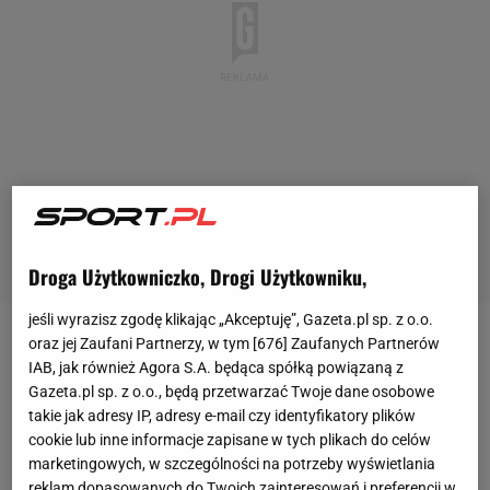
Droga Użytkowniczko, Drogi Użytkowniku,
jeśli wyrazisz zgodę klikając „Akceptuję”, Gazeta.pl sp. z o.o.
oraz jej Zaufani Partnerzy, w tym [
676
] Zaufanych Partnerów
Pontus Wernbloom od trzech lat pozostaje na
IAB, jak również Agora S.A. będąca spółką powiązaną z
piłkarskiej emeryturze. Teraz postanowił o sobie
Gazeta.pl sp. z o.o., będą przetwarzać Twoje dane osobowe
przypomnieć. Były pomocnik reprezentacji Szwecji
takie jak adresy IP, adresy e-mail czy identyfikatory plików
cookie lub inne informacje zapisane w tych plikach do celów
wypowiedział się na łamach dziennika "Aftonbladet"
marketingowych, w szczególności na potrzeby wyświetlania
na temat gry w lidze rosyjskiej. Z perspektywy czasu
reklam dopasowanych do Twoich zainteresowań i preferencji w