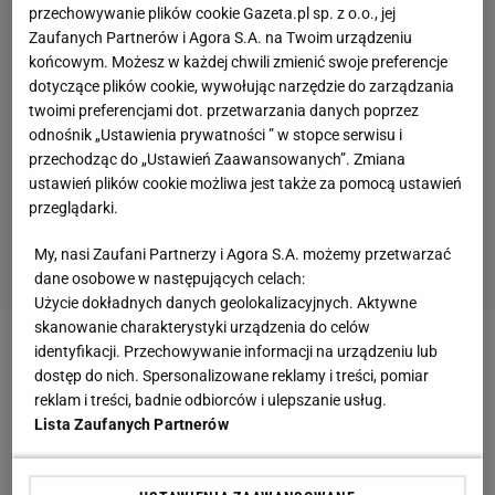
przechowywanie plików cookie Gazeta.pl sp. z o.o., jej
Zaufanych Partnerów i Agora S.A. na Twoim urządzeniu
końcowym. Możesz w każdej chwili zmienić swoje preferencje
dotyczące plików cookie, wywołując narzędzie do zarządzania
twoimi preferencjami dot. przetwarzania danych poprzez
odnośnik „Ustawienia prywatności ” w stopce serwisu i
przechodząc do „Ustawień Zaawansowanych”. Zmiana
ustawień plików cookie możliwa jest także za pomocą ustawień
przeglądarki.
My, nasi Zaufani Partnerzy i Agora S.A. możemy przetwarzać
dane osobowe w następujących celach:
Użycie dokładnych danych geolokalizacyjnych. Aktywne
skanowanie charakterystyki urządzenia do celów
identyfikacji. Przechowywanie informacji na urządzeniu lub
Zobacz wideo
Tak Sabalenka mówiła o Łukaszence
dostęp do nich. Spersonalizowane reklamy i treści, pomiar
reklam i treści, badnie odbiorców i ulepszanie usług.
Pontus Wernbloom grał w CSKA Moskwa. Teraz
Lista Zaufanych Partnerów
żałuje. "Sytuacja była zupełnie inna"