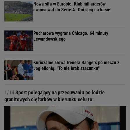
Nowa siła w Europie. Klub miliarderów
awansował do Serie A. Oni śpią na kasie!
Pucharowa wygrana Chicago. 64 minuty
Lewandowskiego
Kuriozalne słowa trenera Rangers po meczu z
Jagiellonią. "To nie brak szacunku"
1/14
Sport polegający na przesuwaniu po lodzie
granitowych ciężarków w kierunku celu to: