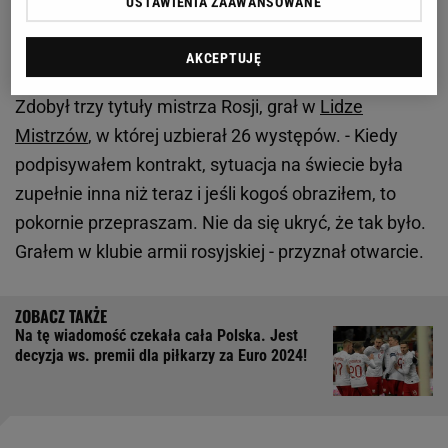
USTAWIENIA ZAAWANSOWANE
Defensywny pomocnik w 2012 r. dołączył z
holenderskiego AZ Alkmaar do CSKA Moskwa.
AKCEPTUJĘ
Spędził tam sześć najlepszych lat swojej kariery.
Zdobył trzy tytuły mistrza Rosji, grał w
Lidze
Mistrzów
, w której uzbierał 26 występów. - Kiedy
podpisywałem kontrakt, sytuacja na świecie była
zupełnie inna niż teraz i jeśli kogoś obraziłem, to
pokornie przepraszam. Nie da się ukryć, że tak było.
Grałem w klubie armii rosyjskiej - przyznał otwarcie.
Na tę wiadomość czekała cała Polska. Jest
decyzja ws. premii dla piłkarzy za Euro 2024!