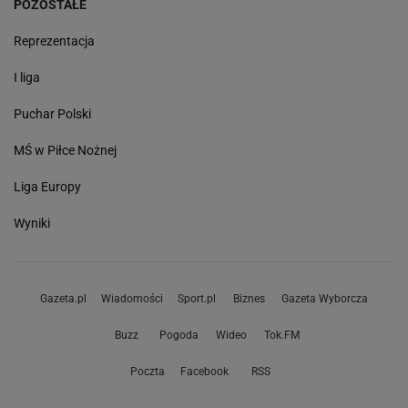
POZOSTAŁE
Reprezentacja
I liga
Puchar Polski
MŚ w Piłce Nożnej
Liga Europy
Wyniki
Gazeta.pl
Wiadomości
Sport.pl
Biznes
Gazeta Wyborcza
Buzz
Pogoda
Wideo
Tok.FM
Poczta
Facebook
RSS