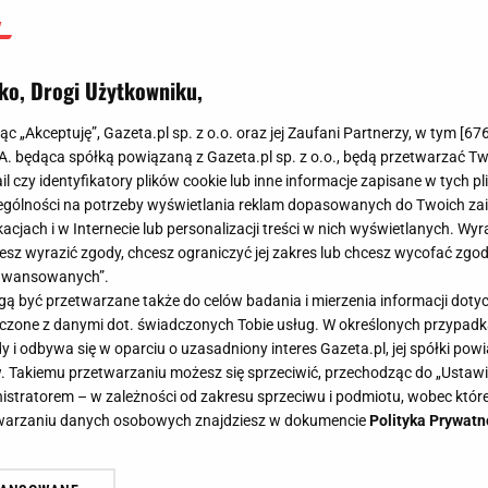
ko, Drogi Użytkowniku,
jąc „Akceptuję”, Gazeta.pl sp. z o.o. oraz jej Zaufani Partnerzy, w tym [
67
.A. będąca spółką powiązaną z Gazeta.pl sp. z o.o., będą przetwarzać T
ail czy identyfikatory plików cookie lub inne informacje zapisane w tych p
gólności na potrzeby wyświetlania reklam dopasowanych do Twoich zain
acjach i w Internecie lub personalizacji treści w nich wyświetlanych. Wyr
cesz wyrazić zgody, chcesz ograniczyć jej zakres lub chcesz wycofać zgo
aawansowanych”.
 być przetwarzane także do celów badania i mierzenia informacji dot
 łączone z danymi dot. świadczonych Tobie usług. W określonych przypad
i odbywa się w oparciu o uzasadniony interes Gazeta.pl, jej spółki powi
. Takiemu przetwarzaniu możesz się sprzeciwić, przechodząc do „Ust
nistratorem – w zależności od zakresu sprzeciwu i podmiotu, wobec które
etwarzaniu danych osobowych znajdziesz w dokumencie
Polityka Prywatn