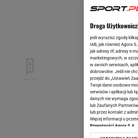
Droga Użytkownicz
jeśli wyrazisz zgodę klika
IAB, jak również Agora S
jak adresy IP, adresy e-m
marketingowych, w szcze
w swoich serwisach, aplik
dobrowolne. Jeśli nie ch
przejdź do „Ustawień Z
Twoje dane osobowe mogą
serwisów i aplikacji lub
danych nie wymaga zgody 
lub Zaufanych Partnerów
lub przez kontakt z admi
Więcej informacji o prz
Prywatności Agora S.A.