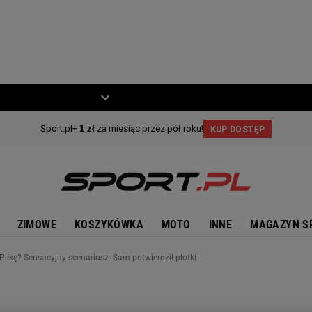
ZIECKO
MOTO
ZIMOWE
KOSZYKÓWKA
MOTO
INNE
MAGAZYN S
iłkę? Sensacyjny scenariusz. Sam potwierdził plotki