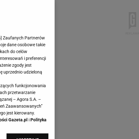
6
] Zaufanych Partnerów
woje dane osobowe takie
likach do celów
teresowań i preferencji
ażenie zgody jest
dę uprzednio udzieloną
yczących funkcjonowania
kach przetwarzanie
ązanej – Agora S.A. –
awień Zaawansowanych”
go jest kierowany.
ości Gazeta.pl
i
Polityka