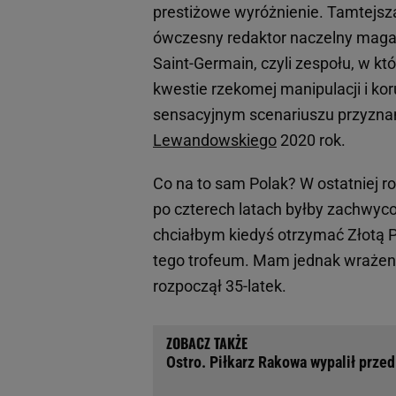
prestiżowe wyróżnienie. Tamtejsza
ówczesny redaktor naczelny magazyn
Saint-Germain, czyli zespołu, w 
kwestie rzekomej manipulacji i kor
sensacyjnym scenariuszu przyznani
Lewandowskiego
2020 rok.
Co na to sam Polak? W ostatniej r
po czterech latach byłby zachwycony
chciałbym kiedyś otrzymać Złotą Pi
tego trofeum. Mam jednak wrażenie
rozpoczął 35-latek.
Ostro. Piłkarz Rakowa wypalił prze