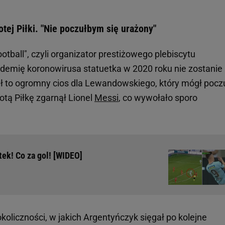
tej Piłki. "Nie poczułbym się urażony"
ootball", czyli organizator prestiżowego plebiscytu
demię koronowirusa statuetka w 2020 roku nie zostanie
ł to ogromny cios dla Lewandowskiego, który mógł pocz
otą Piłkę zgarnął Lionel
Messi
, co wywołało sporo
tek! Co za gol! [WIDEO]
oliczności, w jakich Argentyńczyk sięgał po kolejne