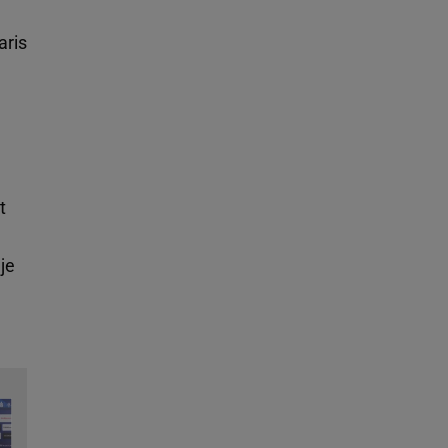
aris
t
je