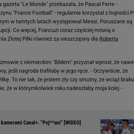
 gazeta "Le Monde" przekazała, że Pascal Ferre -
u "France Football" - regularnie korzystał z hojności P
którym w tamtych latach występował Messi. Poruszane są
upcji. Co więcej, Francuzi coraz częściej mówią o
a Złotej Piłki również za nieszczęsny dla
Roberta
ozmowie z niemieckim "Bildem" przyznał wprost, że nawe
, jeśli nagroda trafiłaby w jego ręce. - Oczywiście, że
łkę. To nie tak, że jestem zły czy smutny, że wciąż braku
, że w którymkolwiek roku nadeszłaby moja kolej -
d kamerami Canal+. "Poj**ani" [WIDEO]