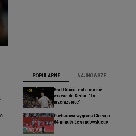
POPULARNE
NAJNOWSZE
Brat Grbicia radzi mu nie
wracać do Serbii. "To
 -
przerażające"
co
Pucharowa wygrana Chicago.
64 minuty Lewandowskiego