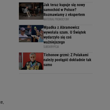
Jak teraz kupuje się nowy
samochód w Polsce?
Rozmawiamy z ekspertem
MATERIAŁ PROMOCYJNY
Wpadka z Abramowicz
wywołała szum. U Świątek
wydarzyło się coś
ważniejszego
SUBSKRYPCJA
Tichonow grzmi: Z Polakami
należy postąpić dokładnie tak
samo
e,