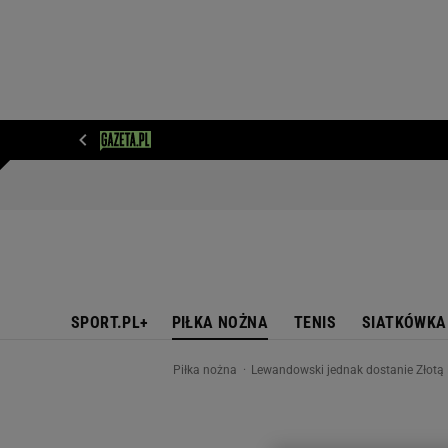
WIADOMOŚCI
NEXT
SPORT
PLOTEK
D
SPORT.PL+
PIŁKA NOŻNA
TENIS
SIATKÓWKA
Piłka nożna
Lewandowski jednak dostanie Złotą P