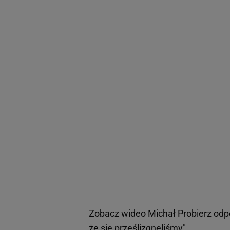
Zobacz wideo
Michał Probierz odp
że się prześlizgnęliśmy"