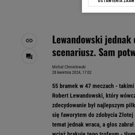
USTAWIENIA ZAA
Klikając „Akceptuję” wyra
Zaufanych Partnerów i A
dotyczące plików cookie,
odnośnik „Ustawienia pr
plików cookie możliwa je
Lewandowski jednak d
My, nasi Zaufani Partne
scenariusz. Sam potwi
Użycie dokładnych danych
Przechowywanie informacji
badnie odbiorców i uleps
Michał Chmielewski
28 kwietnia 2024, 17:02
55 bramek w 47 meczach - takimi
Robert Lewandowski, który wówcz
zdecydowanie był najlepszym pił
się faworytem do zdobycia Złotej 
temat jednak wraca, a głos zabrał 
wciąż brakuje tego trofeum - tłu