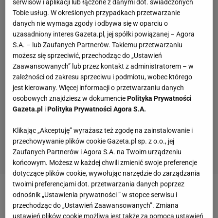
serwisów i aplikacji lub łączone z danymi dot. świadczonych
Tobie usług. W określonych przypadkach przetwarzanie
danych nie wymaga zgody i odbywa się w oparciu o
uzasadniony interes Gazeta.pl, jej spółki powiązanej – Agora
S.A. – lub Zaufanych Partnerów. Takiemu przetwarzaniu
możesz się sprzeciwić, przechodząc do „Ustawień
Zaawansowanych” lub przez kontakt z administratorem – w
zależności od zakresu sprzeciwu i podmiotu, wobec którego
jest kierowany. Więcej informacji o przetwarzaniu danych
osobowych znajdziesz w dokumencie
Polityka Prywatności
Gazeta.pl
i
Polityka Prywatności Agora S.A.
Klikając „Akceptuję” wyrażasz też zgodę na zainstalowanie i
przechowywanie plików cookie Gazeta.pl sp. z o.o., jej
Zaufanych Partnerów i Agora S.A. na Twoim urządzeniu
końcowym. Możesz w każdej chwili zmienić swoje preferencje
dotyczące plików cookie, wywołując narzędzie do zarządzania
twoimi preferencjami dot. przetwarzania danych poprzez
odnośnik „Ustawienia prywatności ” w stopce serwisu i
Zobacz wideo
Oto, czym po karierze zajmuje się
przechodząc do „Ustawień Zaawansowanych”. Zmiana
Karol Bielecki. "Potrzebowałem sześciu lat"
ustawień plików cookie możliwa jest także za pomocą ustawień