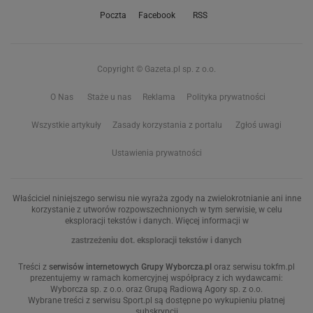
Poczta
Facebook
RSS
Copyright © Gazeta.pl sp. z o.o.
O Nas
Staże u nas
Reklama
Polityka prywatności
Wszystkie artykuły
Zasady korzystania z portalu
Zgłoś uwagi
Ustawienia prywatności
Właściciel niniejszego serwisu nie wyraża zgody na zwielokrotnianie ani inne
korzystanie z utworów rozpowszechnionych w tym serwisie, w celu
eksploracji tekstów i danych. Więcej informacji w
zastrzeżeniu dot. eksploracji tekstów i danych
Treści z
serwisów internetowych Grupy Wyborcza.pl
oraz serwisu tokfm.pl
prezentujemy w ramach komercyjnej współpracy z ich wydawcami:
Wyborcza sp. z o.o. oraz Grupą Radiową Agory sp. z o.o.
Wybrane treści z serwisu Sport.pl są dostępne po wykupieniu płatnej
subskrypcji