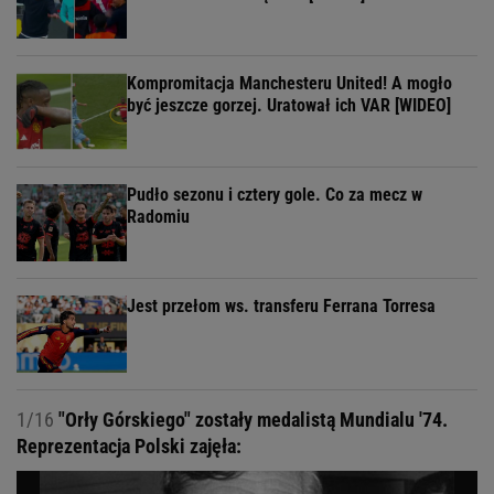
Kompromitacja Manchesteru United! A mogło
być jeszcze gorzej. Uratował ich VAR [WIDEO]
Pudło sezonu i cztery gole. Co za mecz w
Radomiu
Jest przełom ws. transferu Ferrana Torresa
1/16
"Orły Górskiego" zostały medalistą Mundialu '74.
Reprezentacja Polski zajęła: