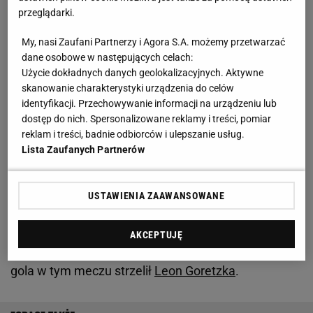
przeglądarki.
Był nadzieją polskiej piłki. W ekstraklasie zagrał...
My, nasi Zaufani Partnerzy i Agora S.A. możemy przetwarzać
cztery mecze
dane osobowe w następujących celach:
Użycie dokładnych danych geolokalizacyjnych. Aktywne
Wtedy w Słowenii odbywało się
Euro
U-17. Na tym
skanowanie charakterystyki urządzenia do celów
identyfikacji. Przechowywanie informacji na urządzeniu lub
turnieju reprezentacja Polski trafiła do grupy z
dostęp do nich. Spersonalizowane reklamy i treści, pomiar
Belgią, Holandią oraz gospodarzami. I Biało-
reklam i treści, badnie odbiorców i ulepszanie usług.
Czerwoni poradzili sobie naprawdę dobrze. Pokonali
Lista Zaufanych Partnerów
Belgów, a następnie zremisowali ze Słowenią oraz
Holandią. Jednym z członków tej reprezentacji był
USTAWIENIA ZAAWANSOWANE
Piotr Azikiewicz. Talent z Zagłębia Lubin zagrał
wówczas przeciwko Belgom. Polacy odpadli dopiero
AKCEPTUJĘ
w półfinale, gdy przegrali z Niemcami 0:1. Jedynego
gola w tym meczu strzelił
Leon Goretzka
.