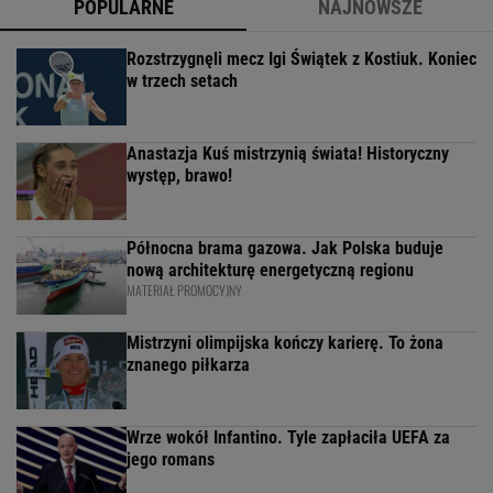
POPULARNE
NAJNOWSZE
Rozstrzygnęli mecz Igi Świątek z Kostiuk. Koniec
w trzech setach
Anastazja Kuś mistrzynią świata! Historyczny
występ, brawo!
Północna brama gazowa. Jak Polska buduje
nową architekturę energetyczną regionu
MATERIAŁ PROMOCYJNY
Mistrzyni olimpijska kończy karierę. To żona
znanego piłkarza
Wrze wokół Infantino. Tyle zapłaciła UEFA za
jego romans