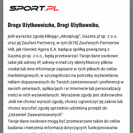
grupowej mistrzostw Europy rozgrywanych w Polsce
i w Ukrainie. Niedługo przed tą imprezą odbywał się
inny turniej kontynentalny - na nim Polacy poradzili
Droga Użytkowniczko, Drogi Użytkowniku,
sobie dużo lepiej.
jeśli wyrazisz zgodę klikając „Akceptuję”, Gazeta.pl sp. z o.o.
oraz jej Zaufani Partnerzy, w tym [
676
] Zaufanych Partnerów
IAB, jak również Agora S.A. będąca spółką powiązaną z
Gazeta.pl sp. z o.o., będą przetwarzać Twoje dane osobowe
takie jak adresy IP, adresy e-mail czy identyfikatory plików
cookie lub inne informacje zapisane w tych plikach do celów
marketingowych, w szczególności na potrzeby wyświetlania
reklam dopasowanych do Twoich zainteresowań i preferencji w
swoich serwisach, aplikacjach i w Internecie lub personalizacji
treści w nich wyświetlanych. Wyrażenie zgody jest dobrowolne.
Jeśli nie chcesz wyrazić zgody, chcesz ograniczyć jej zakres lub
chcesz wycofać zgodę uprzednio udzieloną przejdź do
„Ustawień Zaawansowanych”.
Twoje dane osobowe mogą być przetwarzane także do celów
badania i mierzenia informacji dotyczących funkcjonowania