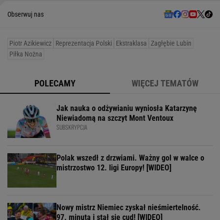
Obserwuj nas
Piotr Azikiewicz
Reprezentacja Polski
Ekstraklasa
Zagłębie Lubin
Piłka Nożna
POLECAMY
WIĘCEJ TEMATÓW
Jak nauka o odżywianiu wyniosła Katarzynę
Niewiadomą na szczyt Mont Ventoux
SUBSKRYPCJA
Polak wszedł z drzwiami. Ważny gol w walce o
mistrzostwo 12. ligi Europy! [WIDEO]
Nowy mistrz Niemiec zyskał nieśmiertelność.
97. minuta i stał się cud! [WIDEO]