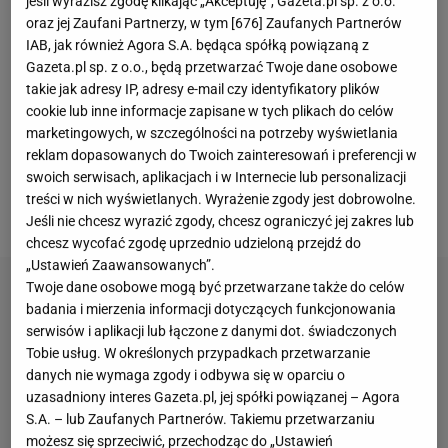
jeśli wyrazisz zgodę klikając „Akceptuję”, Gazeta.pl sp. z o.o.
zespołu trafili tacy piłkarze jak: Felipe Oliveira, Jakub
oraz jej Zaufani Partnerzy, w tym [
676
] Zaufanych Partnerów
Żubrowski czy Jakub Rzeźniczak, było pewne, że
IAB, jak również Agora S.A. będąca spółką powiązaną z
władze klubu nie chcą dopuścić do sytuacji z
Gazeta.pl sp. z o.o., będą przetwarzać Twoje dane osobowe
takie jak adresy IP, adresy e-mail czy identyfikatory plików
ubiegłej kampanii, gdy awans wymknął im się z rąk
cookie lub inne informacje zapisane w tych plikach do celów
w ostatnim momencie.
Po rundzie jesiennej sytuacja
marketingowych, w szczególności na potrzeby wyświetlania
była wyśmienita, ponieważ zespół zajmował
reklam dopasowanych do Twoich zainteresowań i preferencji w
swoich serwisach, aplikacjach i w Internecie lub personalizacji
pozycję lidera II ligi i wszystko wskazywało na to, że
treści w nich wyświetlanych. Wyrażenie zgody jest dobrowolne.
wreszcie uda mu się osiągnąć cel
.
Jeśli nie chcesz wyrazić zgody, chcesz ograniczyć jej zakres lub
chcesz wycofać zgodę uprzednio udzieloną przejdź do
„Ustawień Zaawansowanych”.
Twoje dane osobowe mogą być przetwarzane także do celów
badania i mierzenia informacji dotyczących funkcjonowania
serwisów i aplikacji lub łączone z danymi dot. świadczonych
Tobie usług. W określonych przypadkach przetwarzanie
danych nie wymaga zgody i odbywa się w oparciu o
uzasadniony interes Gazeta.pl, jej spółki powiązanej – Agora
S.A. – lub Zaufanych Partnerów. Takiemu przetwarzaniu
możesz się sprzeciwić, przechodząc do „Ustawień