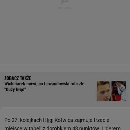
Wichniarek mówi, co Lewandowski robi źle.
"Duży błąd"
Po 27. kolejkach II
ligi
Kotwica zajmuje trzecie
miejsce w tabeli z dorobkiem 43 punktów. Liderem