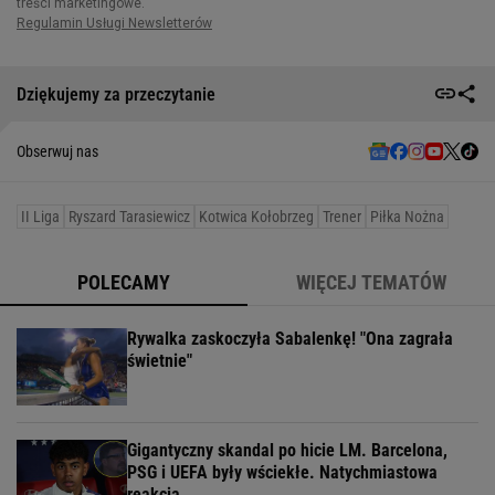
Dziękujemy za przeczytanie
Obserwuj nas
II Liga
Ryszard Tarasiewicz
Kotwica Kołobrzeg
Trener
Piłka Nożna
POLECAMY
WIĘCEJ TEMATÓW
Rywalka zaskoczyła Sabalenkę! "Ona zagrała
świetnie"
Gigantyczny skandal po hicie LM. Barcelona,
PSG i UEFA były wściekłe. Natychmiastowa
reakcja