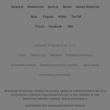
Gazeta.pl
Wiadomości
Sport.pl
Biznes
Gazeta Wyborcza
Buzz
Pogoda
Wideo
Tok.FM
Poczta
Facebook
RSS
Copyright © Gazeta.pl sp. z o.o.
O Nas
Staże u nas
Reklama
Polityka prywatności
Wszystkie artykuły
Zasady korzystania z portalu
Zgłoś uwagi
Ustawienia prywatności
Właściciel niniejszego serwisu nie wyraża zgody na zwielokrotnianie ani inne
korzystanie z utworów rozpowszechnionych w tym serwisie, w celu
eksploracji tekstów i danych. Więcej informacji w
zastrzeżeniu dot. eksploracji tekstów i danych