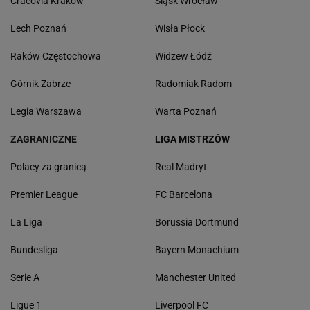
Cracovia Kraków
Śląsk Wrocław
Lech Poznań
Wisła Płock
Raków Częstochowa
Widzew Łódź
Górnik Zabrze
Radomiak Radom
Legia Warszawa
Warta Poznań
ZAGRANICZNE
LIGA MISTRZÓW
Polacy za granicą
Real Madryt
Premier League
FC Barcelona
La Liga
Borussia Dortmund
Bundesliga
Bayern Monachium
Serie A
Manchester United
Ligue 1
Liverpool FC