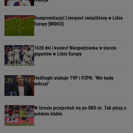
Kompromitacja! Liverpool zmiażdżony w Lidze
Europy [WIDEO]
1628 dni i koniec! Niespodzianka w starciu
gigantów w Lidze Europy
Haditaghi atakuje TVP i PZPN. "Nie będę
milczał"
W Izrealu przejechali się po GKS-ie. Tak piszą o
polskim klubie