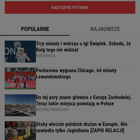
NASTĘPNE PYTANIE
POPULARNE
NAJNOWSZE
Trzy minuty i wstrząs u Igi Świątek. Szkoda, że
Roig tego nie widział
SUBSKRYPCJA
Pucharowa wygrana Chicago. 64 minuty
Lewandowskiego
Do tej pory znane głównie z Europy Zachodniej.
Teraz takie miejsca powstają w Polsce
MATERIAŁ PROMOCYJNY
Słaby wieczór polskich drużyn w Europie. Nie
zawiodła tylko Jagiellonia [ZAPIS RELACJI]