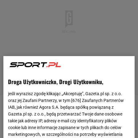
Droga Użytkowniczko, Drogi Użytkowniku,
jeśli wyrazisz zgodę klikając „Akceptuję”, Gazeta.pl sp. z o.o.
oraz jej Zaufani Partnerzy, w tym [
676
] Zaufanych Partnerów
IAB, jak również Agora S.A. będąca spółką powiązaną z
24 lutego 2022 roku w
Ukrainie
wybuchła wojna.
Gazeta.pl sp. z o.o., będą przetwarzać Twoje dane osobowe
Konflikt za naszą wschodnią granicą trwa już ponad
takie jak adresy IP, adresy e-mail czy identyfikatory plików
dwa lata. Od tamtej pory na ten temat
cookie lub inne informacje zapisane w tych plikach do celów
marketingowych, w szczególności na potrzeby wyświetlania
wypowiedziało się też wielu sportowców, trenerów i