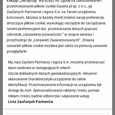
Klikając „Akceptuję” wyrażasz też zgodę na zainstalowanie i
przechowywanie plików cookie Gazeta.pl sp. z o.o., jej
Zaufanych Partnerów i Agora S.A. na Twoim urządzeniu
końcowym. Możesz w każdej chwili zmienić swoje preferencje
dotyczące plików cookie, wywołując narzędzie do zarządzania
twoimi preferencjami dot. przetwarzania danych poprzez
odnośnik „Ustawienia prywatności ” w stopce serwisu i
przechodząc do „Ustawień Zaawansowanych”. Zmiana
ustawień plików cookie możliwa jest także za pomocą ustawień
przeglądarki.
My, nasi Zaufani Partnerzy i Agora S.A. możemy przetwarzać
dane osobowe w następujących celach:
Użycie dokładnych danych geolokalizacyjnych. Aktywne
skanowanie charakterystyki urządzenia do celów
Zobacz wideo
Nowy trener w Legii? Padło
identyfikacji. Przechowywanie informacji na urządzeniu lub
dostęp do nich. Spersonalizowane reklamy i treści, pomiar
nieoczywiste nazwisko
reklam i treści, badnie odbiorców i ulepszanie usług.
Lista Zaufanych Partnerów
Wojna w Ukrainie. Grał w Polsce, dziś ma do niej