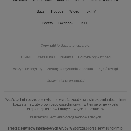
Buzz
Pogoda
Wideo
Tok.FM
Poczta
Facebook
RSS
Copyright © Gazeta.pl sp. z o.o.
O Nas
Staże u nas
Reklama
Polityka prywatności
Wszystkie artykuły
Zasady korzystania z portalu
Zgłoś uwagi
Ustawienia prywatności
Właściciel niniejszego serwisu nie wyraża zgody na zwielokrotnianie ani inne
korzystanie z utworów rozpowszechnionych w tym serwisie, w celu
eksploracji tekstów i danych. Więcej informacji w
zastrzeżeniu dot. eksploracji tekstów i danych
Treści z
serwisów internetowych Grupy Wyborcza.pl
oraz serwisu tokfm.pl