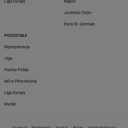
Liga Europy
Napoli
Juventus Turyn
Paris St. Germain
POZOSTAŁE
Reprezentacja
I liga
Puchar Polski
MŚ w Piłce Nożnej
Liga Europy
Wyniki
Gazeta.pl
Wiadomości
Sport.pl
Biznes
Gazeta Wyborcza