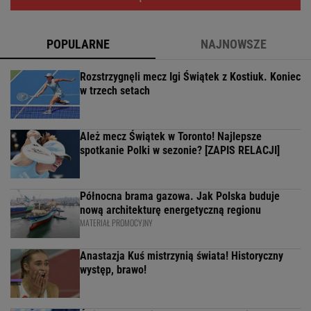
POPULARNE
NAJNOWSZE
Rozstrzygnęli mecz Igi Świątek z Kostiuk. Koniec
w trzech setach
Ależ mecz Świątek w Toronto! Najlepsze
spotkanie Polki w sezonie? [ZAPIS RELACJI]
Północna brama gazowa. Jak Polska buduje
nową architekturę energetyczną regionu
MATERIAŁ PROMOCYJNY
Anastazja Kuś mistrzynią świata! Historyczny
występ, brawo!