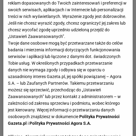
reklam dopasowanych do Twoich zainteresowań i preferencji w
osób związanych ze światem
sportu
.
swoich serwisach, aplikacjach i w Internecie lub personalizacji
treści w nich wyświetlanych. Wyrażenie zgody jest dobrowolne.
Jeśli nie chcesz wyrazić zgody, chcesz ograniczyć jej zakres lub
chcesz wycofać zgodę uprzednio udzieloną przejdź do
„Ustawień Zaawansowanych”.
Twoje dane osobowe mogą być przetwarzane także do celów
badania i mierzenia informacji dotyczących funkcjonowania
serwisów i aplikacji lub łączone z danymi dot. świadczonych
Tobie usług. W określonych przypadkach przetwarzanie
danych nie wymaga zgody i odbywa się w oparciu o
uzasadniony interes Gazeta.pl, jej spółki powiązanej – Agora
S.A. – lub Zaufanych Partnerów. Takiemu przetwarzaniu
możesz się sprzeciwić, przechodząc do „Ustawień
Zaawansowanych” lub przez kontakt z administratorem – w
zależności od zakresu sprzeciwu i podmiotu, wobec którego
jest kierowany. Więcej informacji o przetwarzaniu danych
osobowych znajdziesz w dokumencie
Polityka Prywatności
Gazeta.pl
i
Polityka Prywatności Agora S.A.