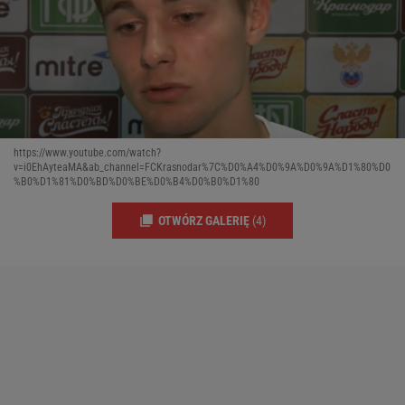
https://www.youtube.com/watch?
v=i0EhAyteaMA&ab_channel=FCKrasnodar%7C%D0%A4%D0%9A%D0%9A%D1%80%D0
%B0%D1%81%D0%BD%D0%BE%D0%B4%D0%B0%D1%80
OTWÓRZ GALERIĘ
(4)