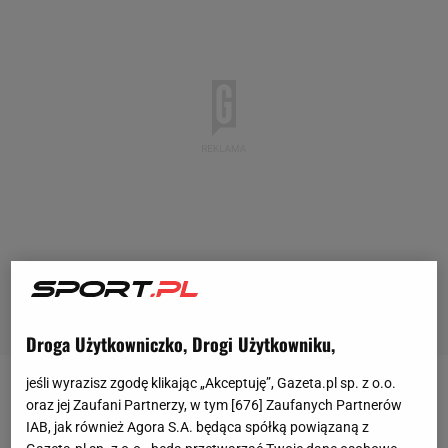
Droga Użytkowniczko, Drogi Użytkowniku,
jeśli wyrazisz zgodę klikając „Akceptuję”, Gazeta.pl sp. z o.o.
W środowy wieczór doszło do strzelaniny na stacji
oraz jej Zaufani Partnerzy, w tym [
676
] Zaufanych Partnerów
benzynowej na przedmieściach Johannesburga w
IAB, jak również Agora S.A. będąca spółką powiązaną z