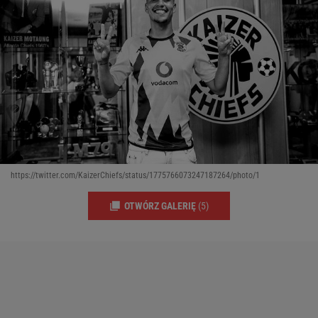
https://twitter.com/KaizerChiefs/status/1775766073247187264/photo/1
OTWÓRZ GALERIĘ
(5)