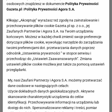
osobowych znajdziesz w dokumencie
Polityka Prywatności
Gazeta.pl
i
Polityka Prywatności Agora S.A.
Klikając „Akceptuję” wyrażasz też zgodę na zainstalowanie i
przechowywanie plików cookie Gazeta.pl sp. z o.o., jej
Zaufanych Partnerów i Agora S.A. na Twoim urządzeniu
końcowym. Możesz w każdej chwili zmienić swoje preferencje
dotyczące plików cookie, wywołując narzędzie do zarządzania
twoimi preferencjami dot. przetwarzania danych poprzez
odnośnik „Ustawienia prywatności ” w stopce serwisu i
przechodząc do „Ustawień Zaawansowanych”. Zmiana
ustawień plików cookie możliwa jest także za pomocą ustawień
przeglądarki.
My, nasi Zaufani Partnerzy i Agora S.A. możemy przetwarzać
dane osobowe w następujących celach:
Użycie dokładnych danych geolokalizacyjnych. Aktywne
Zobacz wideo
Probierz odpowiada dziennikarzowi!
skanowanie charakterystyki urządzenia do celów
"Dobrze, że się prześlizgnęliśmy"
identyfikacji. Przechowywanie informacji na urządzeniu lub
dostęp do nich. Spersonalizowane reklamy i treści, pomiar