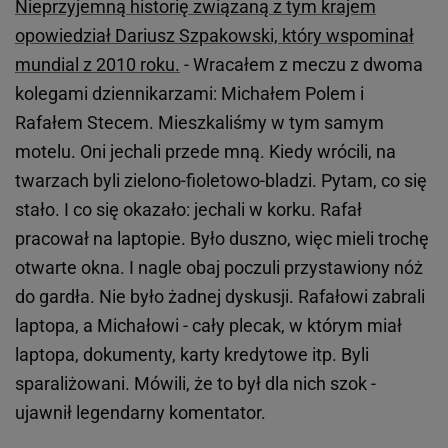
Nieprzyjemną historię związaną z tym krajem
opowiedział Dariusz Szpakowski, który wspominał
mundial z 2010 roku.
- Wracałem z meczu z dwoma
kolegami dziennikarzami: Michałem Polem i
Rafałem Stecem. Mieszkaliśmy w tym samym
motelu. Oni jechali przede mną. Kiedy wrócili, na
twarzach byli zielono-fioletowo-bladzi. Pytam, co się
stało. I co się okazało: jechali w korku. Rafał
pracował na laptopie. Było duszno, więc mieli trochę
otwarte okna. I nagle obaj poczuli przystawiony nóż
do gardła. Nie było żadnej dyskusji. Rafałowi zabrali
laptopa, a Michałowi - cały plecak, w którym miał
laptopa, dokumenty, karty kredytowe itp. Byli
sparaliżowani. Mówili, że to był dla nich szok -
ujawnił legendarny komentator.