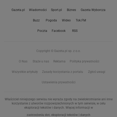
Gazeta.pl
Wiadomości
Sport.pl
Biznes
Gazeta Wyborcza
Buzz
Pogoda
Wideo
Tok.FM
Poczta
Facebook
RSS
Copyright © Gazeta.pl sp. z o.o.
O Nas
Staże u nas
Reklama
Polityka prywatności
Wszystkie artykuły
Zasady korzystania z portalu
Zgłoś uwagi
Ustawienia prywatności
Właściciel niniejszego serwisu nie wyraża zgody na zwielokrotnianie ani inne
korzystanie z utworów rozpowszechnionych w tym serwisie, w celu
eksploracji tekstów i danych. Więcej informacji w
zastrzeżeniu dot. eksploracji tekstów i danych