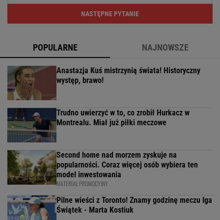
NASTĘPNE PYTANIE
POPULARNE
NAJNOWSZE
Anastazja Kuś mistrzynią świata! Historyczny
występ, brawo!
Trudno uwierzyć w to, co zrobił Hurkacz w
Montrealu. Miał już piłki meczowe
Second home nad morzem zyskuje na
popularności. Coraz więcej osób wybiera ten
model inwestowania
MATERIAŁ PROMOCYJNY
Pilne wieści z Toronto! Znamy godzinę meczu Iga
Świątek - Marta Kostiuk