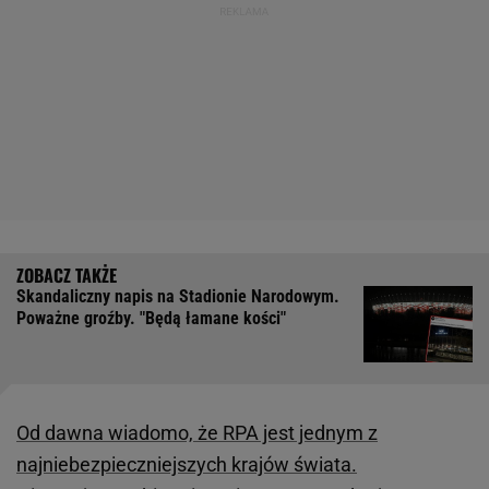
Skandaliczny napis na Stadionie Narodowym.
Poważne groźby. "Będą łamane kości"
Od dawna wiadomo, że RPA jest jednym z
najniebezpieczniejszych krajów świata.