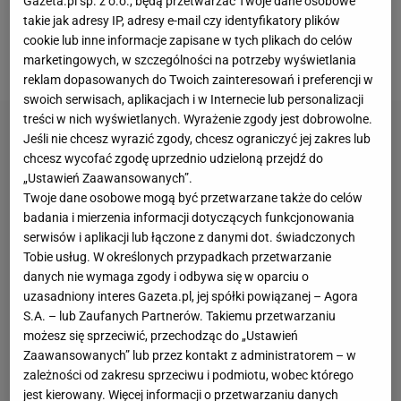
Gazeta.pl sp. z o.o., będą przetwarzać Twoje dane osobowe
Republice Południowej Afryki. Pech chciał, że w tym
takie jak adresy IP, adresy e-mail czy identyfikatory plików
czasie na stacji był środkowy obrońca
cookie lub inne informacje zapisane w tych plikach do celów
zespołu Kaizer
Chiefs
, Luke Fleurs.
marketingowych, w szczególności na potrzeby wyświetlania
reklam dopasowanych do Twoich zainteresowań i preferencji w
swoich serwisach, aplikacjach i w Internecie lub personalizacji
treści w nich wyświetlanych. Wyrażenie zgody jest dobrowolne.
Jeśli nie chcesz wyrazić zgody, chcesz ograniczyć jej zakres lub
chcesz wycofać zgodę uprzednio udzieloną przejdź do
„Ustawień Zaawansowanych”.
Twoje dane osobowe mogą być przetwarzane także do celów
badania i mierzenia informacji dotyczących funkcjonowania
serwisów i aplikacji lub łączone z danymi dot. świadczonych
Tobie usług. W określonych przypadkach przetwarzanie
danych nie wymaga zgody i odbywa się w oparciu o
uzasadniony interes Gazeta.pl, jej spółki powiązanej – Agora
S.A. – lub Zaufanych Partnerów. Takiemu przetwarzaniu
możesz się sprzeciwić, przechodząc do „Ustawień
Zaawansowanych” lub przez kontakt z administratorem – w
zależności od zakresu sprzeciwu i podmiotu, wobec którego
jest kierowany. Więcej informacji o przetwarzaniu danych