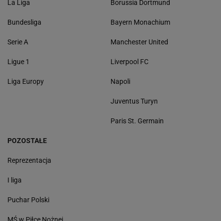
La Liga
Borussia Dortmund
Bundesliga
Bayern Monachium
Serie A
Manchester United
Ligue 1
Liverpool FC
Liga Europy
Napoli
Juventus Turyn
Paris St. Germain
POZOSTAŁE
Reprezentacja
I liga
Puchar Polski
MŚ w Piłce Nożnej