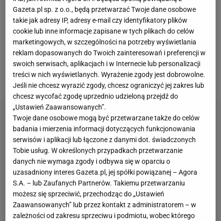
lub Finlandią w finale baraży do mistrzostw Europy.
Gazeta.pl sp. z o.o., będą przetwarzać Twoje dane osobowe
Awans na
turniej
wiąże się nie tylko ze sportowym
takie jak adresy IP, adresy e-mail czy identyfikatory plików
cookie lub inne informacje zapisane w tych plikach do celów
prestiżem, ale również z wielką kasą. Wiemy już, ile
marketingowych, w szczególności na potrzeby wyświetlania
kadra zarobi, jeśli wygra oba najbliższe spotkania.
reklam dopasowanych do Twoich zainteresowań i preferencji w
Reprezentanci także mogą liczyć na "obfity kawałek
swoich serwisach, aplikacjach i w Internecie lub personalizacji
treści w nich wyświetlanych. Wyrażenie zgody jest dobrowolne.
tortu".
Jeśli nie chcesz wyrazić zgody, chcesz ograniczyć jej zakres lub
chcesz wycofać zgodę uprzednio udzieloną przejdź do
„Ustawień Zaawansowanych”.
Twoje dane osobowe mogą być przetwarzane także do celów
badania i mierzenia informacji dotyczących funkcjonowania
serwisów i aplikacji lub łączone z danymi dot. świadczonych
Tobie usług. W określonych przypadkach przetwarzanie
danych nie wymaga zgody i odbywa się w oparciu o
uzasadniony interes Gazeta.pl, jej spółki powiązanej – Agora
S.A. – lub Zaufanych Partnerów. Takiemu przetwarzaniu
możesz się sprzeciwić, przechodząc do „Ustawień
Zaawansowanych” lub przez kontakt z administratorem – w
zależności od zakresu sprzeciwu i podmiotu, wobec którego