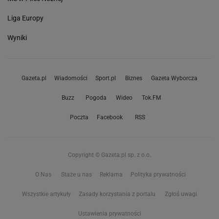
Liga Europy
Wyniki
Gazeta.pl
Wiadomości
Sport.pl
Biznes
Gazeta Wyborcza
Buzz
Pogoda
Wideo
Tok.FM
Poczta
Facebook
RSS
Copyright © Gazeta.pl sp. z o.o.
O Nas
Staże u nas
Reklama
Polityka prywatności
Wszystkie artykuły
Zasady korzystania z portalu
Zgłoś uwagi
Ustawienia prywatności