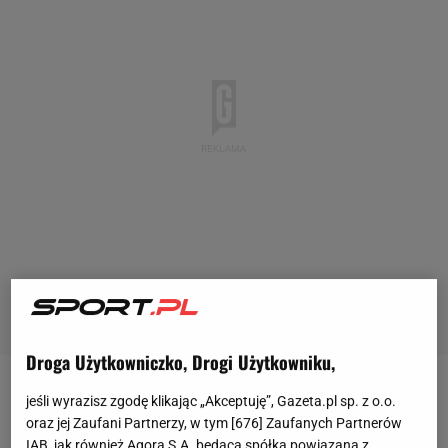
Droga Użytkowniczko, Drogi Użytkowniku,
W czwartek o godz. 20:45 reprezentacja Polski musi
jeśli wyrazisz zgodę klikając „Akceptuję”, Gazeta.pl sp. z o.o.
oraz jej Zaufani Partnerzy, w tym [
676
] Zaufanych Partnerów
wygrać z Estonią, aby pięć dni później zagrać z Walią
IAB, jak również Agora S.A. będąca spółką powiązaną z