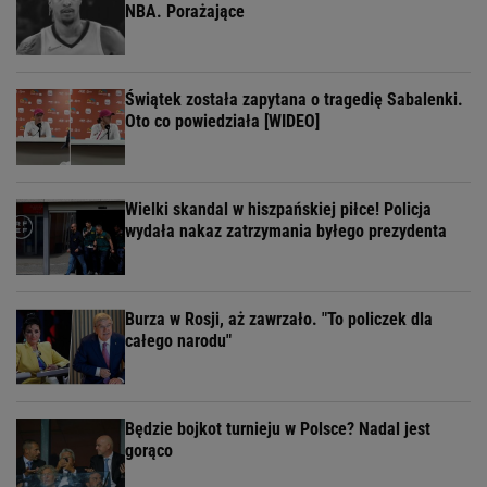
NBA. Porażające
Świątek została zapytana o tragedię Sabalenki.
Oto co powiedziała [WIDEO]
Wielki skandal w hiszpańskiej piłce! Policja
wydała nakaz zatrzymania byłego prezydenta
Burza w Rosji, aż zawrzało. "To policzek dla
całego narodu"
Będzie bojkot turnieju w Polsce? Nadal jest
gorąco