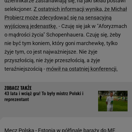
dziennikarze zastanawiają się, na jaki skład postawi
selekcjoner.
Z ostatnich informacji wynika, że Michał
Probierz może zdecydować się na sensacyjną
wyjściową jedenastkę.
- Czuję się jak w "Aforyzmach
o mądrości życia" Schopenhauera. Czuję się, żeby
nie być tym koniem, który goni marchewkę, tylko
żyje tym, co jest najważniejsze. Nie żyje
przyszłością, nie żyje przeszłością, a żyje
teraźniejszością -
mówił na ostatniej konferencji.
43 lata i wciąż gra! To były mistrz Polski i
reprezentant
Mecz
Polska - Estonia w półfinale baraży do ME