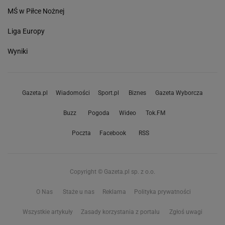
MŚ w Piłce Nożnej
Liga Europy
Wyniki
Gazeta.pl
Wiadomości
Sport.pl
Biznes
Gazeta Wyborcza
Buzz
Pogoda
Wideo
Tok.FM
Poczta
Facebook
RSS
Copyright © Gazeta.pl sp. z o.o.
O Nas
Staże u nas
Reklama
Polityka prywatności
Wszystkie artykuły
Zasady korzystania z portalu
Zgłoś uwagi