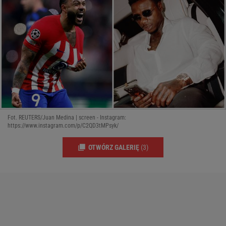
Fot. REUTERS/Juan Medina | screen - Instagram:
https://www.instagram.com/p/C2QD3tMPsyk/
OTWÓRZ GALERIĘ
(3)