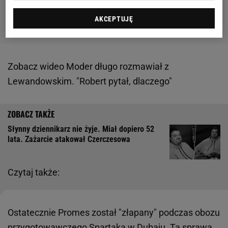
AKCEPTUJĘ
Zobacz wideo
Moder długo rozmawiał z
Lewandowskim. "Robert pytał, dlaczego"
Słynny dziennikarz nie żyje. Miał dopiero 52
lata. Zażarcie atakował Czerczesowa
Czytaj także:
Ostatecznie Promes został "złapany" podczas obozu
przygotowawczego Spartaka w Dubaju. Ta sprawa