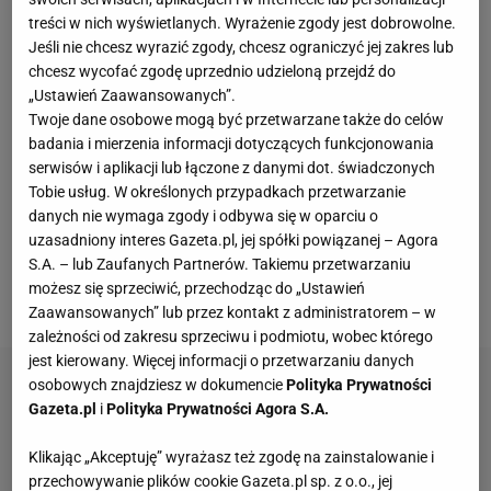
goli i zanotował siedem asyst. Zawodnik Spartaka
treści w nich wyświetlanych. Wyrażenie zgody jest dobrowolne.
Moskwa teraz trafi do więzienia, ponieważ ma dwa
Jeśli nie chcesz wyrazić zgody, chcesz ograniczyć jej zakres lub
chcesz wycofać zgodę uprzednio udzieloną przejdź do
wyroki skazujące. Pierwszy z nich, za który otrzymał
„Ustawień Zaawansowanych”.
karę 1,5 roku pozbawienia wolności, dotyczy
Twoje dane osobowe mogą być przetwarzane także do celów
dźgnięcia nożem swojego kuzyna. Za udział w
badania i mierzenia informacji dotyczących funkcjonowania
serwisów i aplikacji lub łączone z danymi dot. świadczonych
zorganizowanej grupie przestępczej, która
Tobie usług. W określonych przypadkach przetwarzanie
zajmowała się przemytem narkotyków, Promes
danych nie wymaga zgody i odbywa się w oparciu o
otrzymał karę sześciu lat więzienia. Ze względu na
uzasadniony interes Gazeta.pl, jej spółki powiązanej – Agora
S.A. – lub Zaufanych Partnerów. Takiemu przetwarzaniu
brak umowy między Holandią a Rosją nie mogło
możesz się sprzeciwić, przechodząc do „Ustawień
dojść do ekstradycji.
Zaawansowanych” lub przez kontakt z administratorem – w
zależności od zakresu sprzeciwu i podmiotu, wobec którego
jest kierowany. Więcej informacji o przetwarzaniu danych
osobowych znajdziesz w dokumencie
Polityka Prywatności
Gazeta.pl
i
Polityka Prywatności Agora S.A.
Klikając „Akceptuję” wyrażasz też zgodę na zainstalowanie i
przechowywanie plików cookie Gazeta.pl sp. z o.o., jej