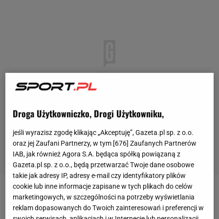
Droga Użytkowniczko, Drogi Użytkowniku,
jeśli wyrazisz zgodę klikając „Akceptuję”, Gazeta.pl sp. z o.o.
oraz jej Zaufani Partnerzy, w tym [
676
] Zaufanych Partnerów
IAB, jak również Agora S.A. będąca spółką powiązaną z
Gazeta.pl sp. z o.o., będą przetwarzać Twoje dane osobowe
takie jak adresy IP, adresy e-mail czy identyfikatory plików
cookie lub inne informacje zapisane w tych plikach do celów
Quincy Promes ma za sobą 50 oficjalnych występów
marketingowych, w szczególności na potrzeby wyświetlania
reklam dopasowanych do Twoich zainteresowań i preferencji w
w reprezentacji Holandii, w których strzelił siedem
swoich serwisach, aplikacjach i w Internecie lub personalizacji