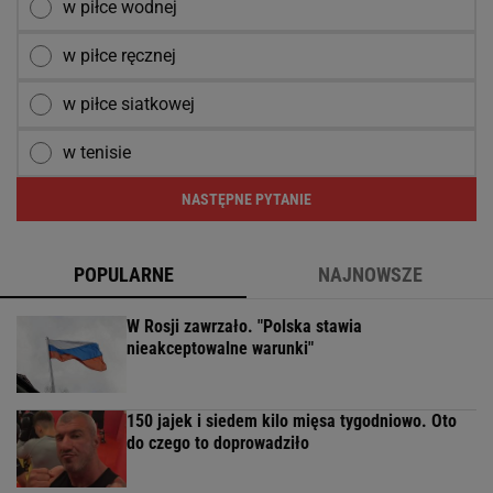
w piłce wodnej
w piłce ręcznej
w piłce siatkowej
w tenisie
NASTĘPNE PYTANIE
POPULARNE
NAJNOWSZE
W Rosji zawrzało. "Polska stawia
nieakceptowalne warunki"
150 jajek i siedem kilo mięsa tygodniowo. Oto
do czego to doprowadziło