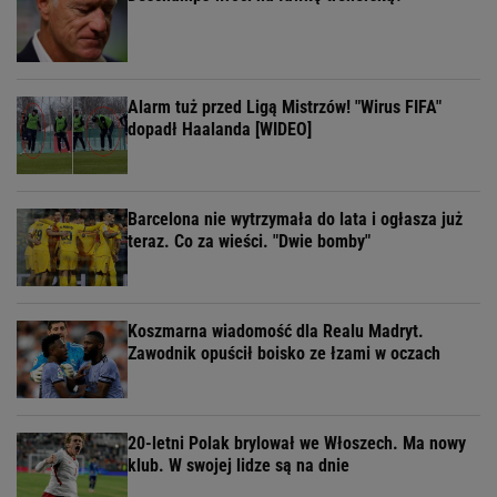
Alarm tuż przed Ligą Mistrzów! "Wirus FIFA"
dopadł Haalanda [WIDEO]
Barcelona nie wytrzymała do lata i ogłasza już
teraz. Co za wieści. "Dwie bomby"
Koszmarna wiadomość dla Realu Madryt.
Zawodnik opuścił boisko ze łzami w oczach
20-letni Polak brylował we Włoszech. Ma nowy
klub. W swojej lidze są na dnie