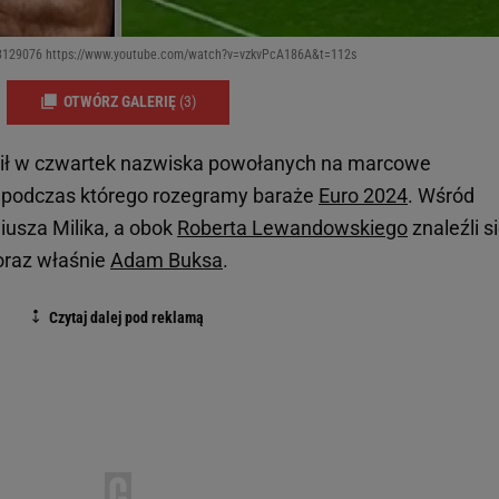
363129076 https://www.youtube.com/watch?v=vzkvPcA186A&t=112s
OTWÓRZ GALERIĘ
(3)
osił w czwartek nazwiska powołanych na marcowe
i, podczas którego rozegramy baraże
Euro 2024
. Wśród
iusza Milika, a obok
Roberta Lewandowskiego
znaleźli s
 oraz właśnie
Adam Buksa
.