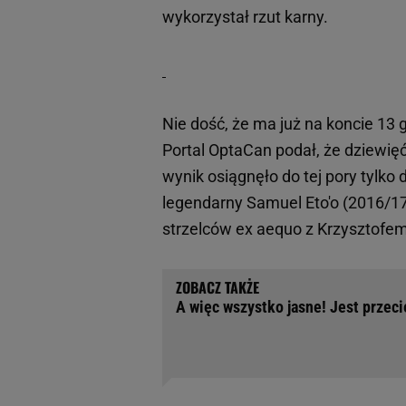
wykorzystał rzut karny.
Nie dość, że ma już na koncie 13 g
Portal OptaCan podał, że dziewięć
wynik osiągnęło do tej pory tylk
legendarny Samuel Eto'o (2016/17)
strzelców ex aequo z Krzysztofem 
A więc wszystko jasne! Jest przec