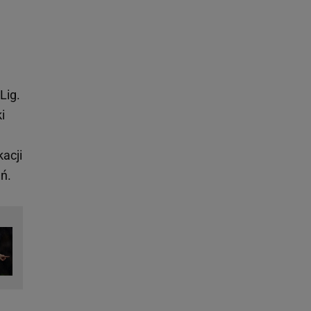
Lig.
i
acji
ń.