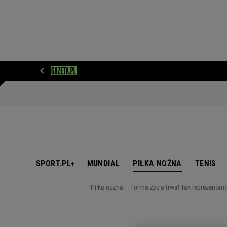
WIADOMOŚCI
NEXT
SPORT
PLOTEK
D
SPORT.PL+
MUNDIAL
PIŁKA NOŻNA
TENIS
Piłka nożna
Forma życia trwa! Tak reprezentan