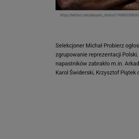
https://twitter.com/labyayin_/status/1769063508
Selekcjoner Michał Probierz ogł
zgrupowanie reprezentacji Polsk
napastników zabrakło m.in. Arkad
Karol Świderski, Krzysztof Piątek