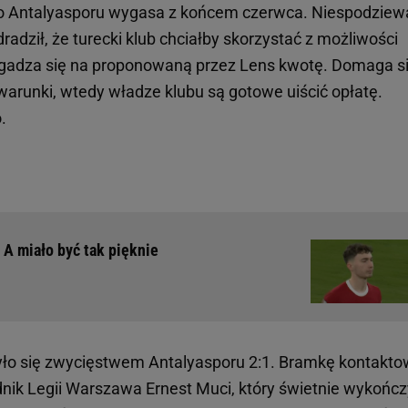
o Antalyasporu wygasa z końcem czerwca. Niespodziew
adził, że turecki klub chciałby skorzystać z możliwości
zgadza się na proponowaną przez Lens kwotę. Domaga s
e warunki, wtedy władze klubu są gotowe uiścić opłatę.
.
 A miało być tak pięknie
zyło się zwycięstwem Antalyasporu 2:1. Bramkę kontakt
nik Legii Warszawa Ernest Muci, który świetnie wykończ