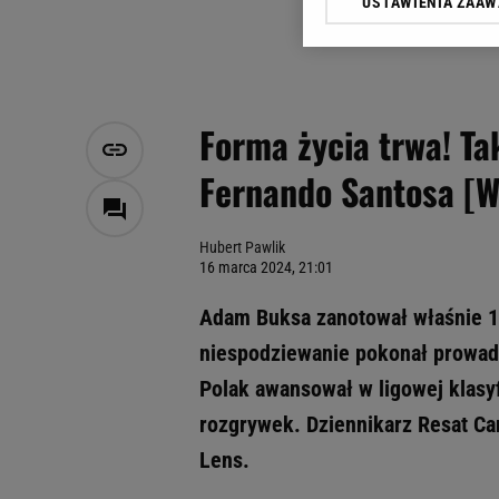
USTAWIENIA ZAA
Klikając „Akceptuję” wyra
Zaufanych Partnerów i A
dotyczące plików cookie,
odnośnik „Ustawienia pr
plików cookie możliwa je
Forma życia trwa! Ta
My, nasi Zaufani Partne
Fernando Santosa [
Użycie dokładnych danych
Przechowywanie informacji
badnie odbiorców i uleps
Hubert Pawlik
16 marca 2024, 21:01
Adam Buksa zanotował właśnie 13.
niespodziewanie pokonał prowadz
Polak awansował w ligowej klasyfi
rozgrywek. Dziennikarz Resat Ca
Lens.