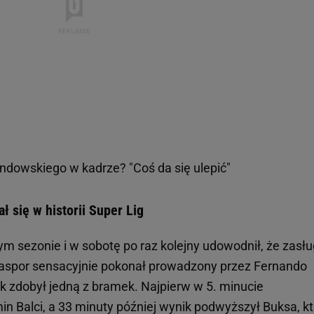
dowskiego w kadrze? "Coś da się ulepić"
ł się w historii Super Lig
tym sezonie i w sobotę po raz kolejny udowodnił, że zasł
yaspor sensacyjnie pokonał prowadzony przez Fernando
k zdobył jedną z bramek. Najpierw w 5. minucie
 Balci, a 33 minuty później wynik podwyższył Buksa, kt