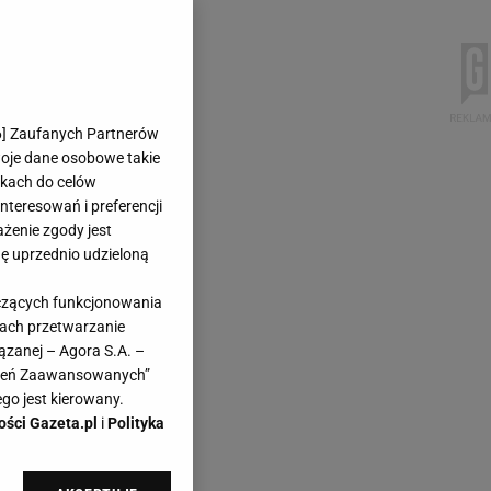
6
] Zaufanych Partnerów
woje dane osobowe takie
likach do celów
teresowań i preferencji
ażenie zgody jest
dę uprzednio udzieloną
yczących funkcjonowania
kach przetwarzanie
ązanej – Agora S.A. –
awień Zaawansowanych”
go jest kierowany.
ości Gazeta.pl
i
Polityka