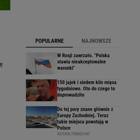
POPULARNE
NAJNOWSZE
W Rosji zawrzało. "Polska
stawia nieakceptowalne
ię
warunki"
150 jajek i siedem kilo mięsa
tygodniowo. Oto do czego to
doprowadziło
Do tej pory znane głównie z
Europy Zachodniej. Teraz
takie miejsca powstają w
Polsce
MATERIAŁ PROMOCYJNY