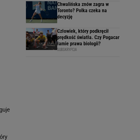
Chwalińska znów zagra w
Toronto? Polka czeka na
decyzję
Człowiek, który podkręcił
prędkość światła. Czy Pogacar
łamie prawa biologii?
SUBSKRYPCJA
uguje
óry