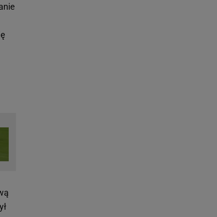
anie
ię
ową
ył