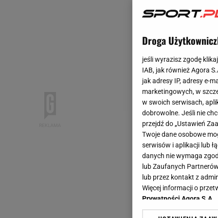
Droga Użytkownicz
jeśli wyrazisz zgodę klika
IAB, jak również Agora S
jak adresy IP, adresy e-m
marketingowych, w szcze
w swoich serwisach, aplik
dobrowolne. Jeśli nie ch
przejdź do „Ustawień Z
Twoje dane osobowe mogą
serwisów i aplikacji lub
danych nie wymaga zgody 
lub Zaufanych Partnerów
lub przez kontakt z admi
Więcej informacji o prz
Prywatności Agora S.A.