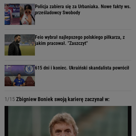
Policja zabiera się za Urbaniaka. Nowe fakty ws.
prześladowcy Swobody
Feio wybrał najlepszego polskiego piłkarza, z
jakim pracował. "Zaszczyt"
615 dni i koniec. Ukraiński skandalista powrócił
1/15
Zbigniew Boniek swoją karierę zaczynał w: