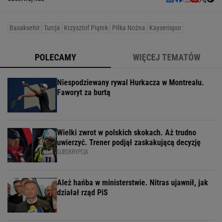
Basaksehir
Turcja
Krzysztof Piątek
Piłka Nożna
Kayserispor
POLECAMY
WIĘCEJ TEMATÓW
Niespodziewany rywal Hurkacza w Montrealu.
Faworyt za burtą
Wielki zwrot w polskich skokach. Aż trudno
uwierzyć. Trener podjął zaskakującą decyzję
SUBSKRYPCJA
Ależ hańba w ministerstwie. Nitras ujawnił, jak
działał rząd PiS