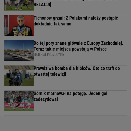
RELACJI]
Tichonow grzmi: Z Polakami należy postąpić
dokładnie tak samo
Do tej pory znane głównie z Europy Zachodniej.
Teraz takie miejsca powstają w Polsce
MATERIAŁ PROMOCYJNY
Prawdziwa bomba dla kibiców. Oto co trafi do
otwartej telewizji
Górnik marnował na potęgę. Jeden gol
zadecydował