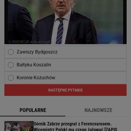
Zawiszy Bydgoszcz
Bałtyku Koszalin
Koronie Kożuchów
NASTĘPNE PYTANIE
POPULARNE
NAJNOWSZE
Górnik Zabrze przegrał z Ferencvarosem.
Wicemistrz Polski ma czego żałować [ZAPIS