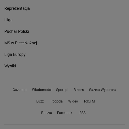
Reprezentacja
I liga
Puchar Polski
MŚ w Piłce Nożnej
Liga Europy
Wyniki
Gazeta.pl
Wiadomości
Sport.pl
Biznes
Gazeta Wyborcza
Buzz
Pogoda
Wideo
Tok.FM
Poczta
Facebook
RSS