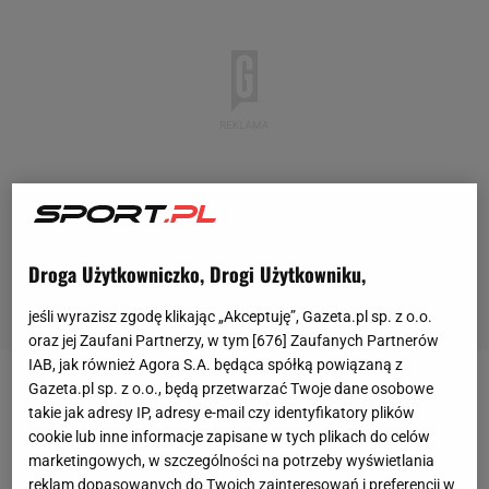
Droga Użytkowniczko, Drogi Użytkowniku,
jeśli wyrazisz zgodę klikając „Akceptuję”, Gazeta.pl sp. z o.o.
oraz jej Zaufani Partnerzy, w tym [
676
] Zaufanych Partnerów
IAB, jak również Agora S.A. będąca spółką powiązaną z
Gazeta.pl sp. z o.o., będą przetwarzać Twoje dane osobowe
Krzysztof Piątek zagrał całe spotkanie, ale jego
takie jak adresy IP, adresy e-mail czy identyfikatory plików
zespół był w bardzo trudniej sytuacji niemalże od
cookie lub inne informacje zapisane w tych plikach do celów
początku
meczu
.
marketingowych, w szczególności na potrzeby wyświetlania
reklam dopasowanych do Twoich zainteresowań i preferencji w