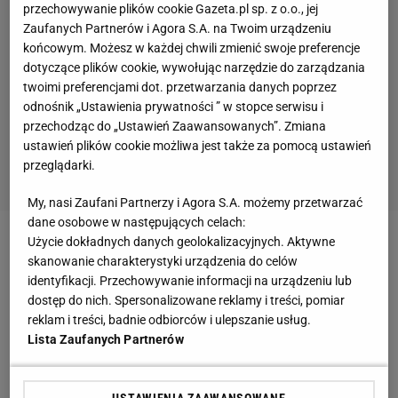
przechowywanie plików cookie Gazeta.pl sp. z o.o., jej
Zaufanych Partnerów i Agora S.A. na Twoim urządzeniu
końcowym. Możesz w każdej chwili zmienić swoje preferencje
dotyczące plików cookie, wywołując narzędzie do zarządzania
twoimi preferencjami dot. przetwarzania danych poprzez
odnośnik „Ustawienia prywatności ” w stopce serwisu i
przechodząc do „Ustawień Zaawansowanych”. Zmiana
ustawień plików cookie możliwa jest także za pomocą ustawień
przeglądarki.
My, nasi Zaufani Partnerzy i Agora S.A. możemy przetwarzać
dane osobowe w następujących celach:
Użycie dokładnych danych geolokalizacyjnych. Aktywne
Zobacz wideo
W Warszawie zaprezentowano
skanowanie charakterystyki urządzenia do celów
puchar Euro 2024
identyfikacji. Przechowywanie informacji na urządzeniu lub
dostęp do nich. Spersonalizowane reklamy i treści, pomiar
reklam i treści, badnie odbiorców i ulepszanie usług.
Piątek zmarnował rzut karny, który mógł dać cenny
Lista Zaufanych Partnerów
remis
USTAWIENIA ZAAWANSOWANE