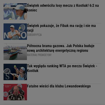
Świątek odwróciła losy meczu z Kostiuk! 6:2 na
koniec
Świątek pokazuje, że Fibak ma rację i nie ma
racji
SUBSKRYPCJA
Północna brama gazowa. Jak Polska buduje
nową architekturę energetyczną regionu
MATERIAŁ PROMOCYJNY
Tak wygląda ranking WTA po meczu Świątek -
Kostiuk
Fatalne wieści dla klubu Lewandowskiego