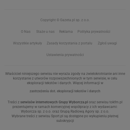
Copyright © Gazeta.pl sp. z o.o.
O Nas
Staże u nas
Reklama
Polityka prywatności
Wszystkie artykuły
Zasady korzystania z portalu
Zgłoś uwagi
Ustawienia prywatności
Właściciel niniejszego serwisu nie wyraża zgody na zwielokrotnianie ani inne
korzystanie z utworów rozpowszechnionych w tym serwisie, w celu
eksploracji tekstów i danych. Więcej informacji w
zastrzeżeniu dot. eksploracji tekstów i danych
Treści z
serwisów internetowych Grupy Wyborcza.pl
oraz serwisu tokfm.pl
prezentujemy w ramach komercyjnej współpracy z ich wydawcami:
Wyborcza sp. z o.o. oraz Grupą Radiową Agory sp. z o.o.
Wybrane treści z serwisu Sport.pl są dostępne po wykupieniu płatnej
subskrypcji