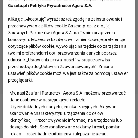
Gazeta.pl
i
Polityka Prywatności Agora S.A.
Klikając „Akceptuję” wyrażasz też zgodę na zainstalowanie i
przechowywanie plików cookie Gazeta.pl sp. z o.o., jej
Zaufanych Partnerów i Agora S.A. na Twoim urządzeniu
końcowym. Możesz w każdej chwili zmienić swoje preferencje
dotyczące plików cookie, wywołując narzędzie do zarządzania
twoimi preferencjami dot. przetwarzania danych poprzez
odnośnik „Ustawienia prywatności ” w stopce serwisu i
przechodząc do „Ustawień Zaawansowanych”. Zmiana
ustawień plików cookie możliwa jest także za pomocą ustawień
przeglądarki.
My, nasi Zaufani Partnerzy i Agora S.A. możemy przetwarzać
dane osobowe w następujących celach:
Użycie dokładnych danych geolokalizacyjnych. Aktywne
Zobacz wideo
Wielka piłka po 26 latach wróciła do
skanowanie charakterystyki urządzenia do celów
Spodka! Legendy na murawie
identyfikacji. Przechowywanie informacji na urządzeniu lub
dostęp do nich. Spersonalizowane reklamy i treści, pomiar
reklam i treści, badnie odbiorców i ulepszanie usług.
Krzysztof Piątek ratuje karierę