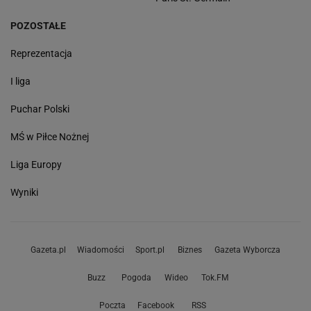
POZOSTAŁE
Reprezentacja
I liga
Puchar Polski
MŚ w Piłce Nożnej
Liga Europy
Wyniki
Gazeta.pl
Wiadomości
Sport.pl
Biznes
Gazeta Wyborcza
Buzz
Pogoda
Wideo
Tok.FM
Poczta
Facebook
RSS