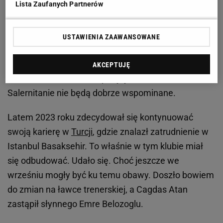
Lista Zaufanych Partnerów
Krzysztof Piątek przebojem wdarł się do
świadomości włoskich kibiców. Rozstrzelał Serie A
USTAWIENIA ZAAWANSOWANE
w barwach Genoi, a także Milanu. Niestety - ostatnie
lata były w jego wykonaniu niezbyt udane. Przygoda
AKCEPTUJĘ
w
Hercie Berlin
, a także pobyty we Fiorentinie i
Salernitanie nie będą dobrze wspominane.
Latem 2023 roku zdecydował się kontynuować
swoją karierę w
Turcji
, gdzie znalazł zatrudnienie w
Istanbul Basaksehir. To właśnie w tym klubie miał
się odbudować. Udało się. Choć jeszcze we
wrześniu mogły być ku temu obawy. Doszło bowiem
do zmian na ławce trenerskiej, a Cagdas Atan
zastąpił słynnego Emre Belozoglu.