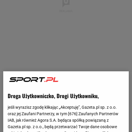
Sebastian Szymański rozkochał w sobie
kibiców
Fenerbahce Stambuł, ale nie jest jedynym Polakiem,
Droga Użytkowniczko, Drogi Użytkowniku,
który dobrze radzi sobie nad Bosforem. Krzysztof
jeśli wyrazisz zgodę klikając „Akceptuję”, Gazeta.pl sp. z o.o.
Piątek zdobył trzy gole w zwycięskim meczu
oraz jej Zaufani Partnerzy, w tym [
676
] Zaufanych Partnerów
Istanbulu Basaksehir z Konyasporem (3:2) i odwrócił
IAB, jak również Agora S.A. będąca spółką powiązaną z
Gazeta.pl sp. z o.o., będą przetwarzać Twoje dane osobowe
losy meczu. Wygląda na to, że po ostatnich