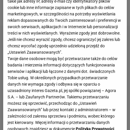
takie jak adresy IP, adresy e-mail czy identyfikatory plików
nieudanych sezonach w końcu znalazł swoje
cookie lub inne informacje zapisane w tych plikach do celów
miejsce w piłkarskiej Europie.
marketingowych, w szczególności na potrzeby wyświetlania
reklam dopasowanych do Twoich zainteresowań i preferencji w
swoich serwisach, aplikacjach i w Internecie lub personalizacji
treści w nich wyświetlanych. Wyrażenie zgody jest dobrowolne.
Jeśli nie chcesz wyrazić zgody, chcesz ograniczyć jej zakres lub
chcesz wycofać zgodę uprzednio udzieloną przejdź do
„Ustawień Zaawansowanych”.
Twoje dane osobowe mogą być przetwarzane także do celów
badania i mierzenia informacji dotyczących funkcjonowania
serwisów i aplikacji lub łączone z danymi dot. świadczonych
Tobie usług. W określonych przypadkach przetwarzanie
danych nie wymaga zgody i odbywa się w oparciu o
uzasadniony interes Gazeta.pl, jej spółki powiązanej – Agora
S.A. – lub Zaufanych Partnerów. Takiemu przetwarzaniu
możesz się sprzeciwić, przechodząc do „Ustawień
Zaawansowanych” lub przez kontakt z administratorem – w
zależności od zakresu sprzeciwu i podmiotu, wobec którego
jest kierowany. Więcej informacji o przetwarzaniu danych
osobowych znajdziesz w dokumencie
Polityka Prywatności