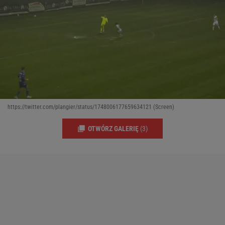
https://twitter.com/plangier/status/1748006177659634121 (Screen)
OTWÓRZ GALERIĘ
(3)