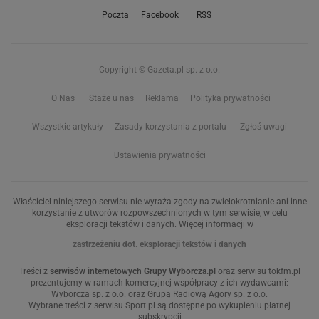
Poczta
Facebook
RSS
Copyright © Gazeta.pl sp. z o.o.
O Nas
Staże u nas
Reklama
Polityka prywatności
Wszystkie artykuły
Zasady korzystania z portalu
Zgłoś uwagi
Ustawienia prywatności
Właściciel niniejszego serwisu nie wyraża zgody na zwielokrotnianie ani inne
korzystanie z utworów rozpowszechnionych w tym serwisie, w celu
eksploracji tekstów i danych. Więcej informacji w
zastrzeżeniu dot. eksploracji tekstów i danych
Treści z
serwisów internetowych Grupy Wyborcza.pl
oraz serwisu tokfm.pl
prezentujemy w ramach komercyjnej współpracy z ich wydawcami:
Wyborcza sp. z o.o. oraz Grupą Radiową Agory sp. z o.o.
Wybrane treści z serwisu Sport.pl są dostępne po wykupieniu płatnej
subskrypcji