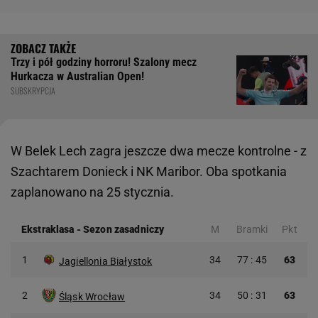
Trzy i pół godziny horroru! Szalony mecz
Hurkacza w Australian Open!
SUBSKRYPCJA
W Belek Lech zagra jeszcze dwa mecze kontrolne - z
Szachtarem Donieck i NK Maribor. Oba spotkania
zaplanowano na 25 stycznia.
Ekstraklasa
-
Sezon zasadniczy
M
Bramki
Pkt
1
34
77 : 45
63
Jagiellonia Białystok
2
34
50 : 31
63
Śląsk Wrocław