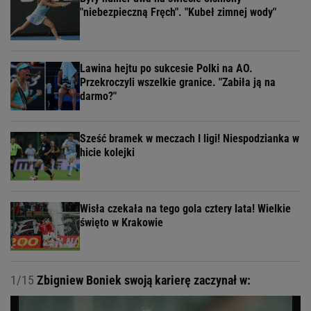
"niebezpieczną Fręch". "Kubeł zimnej wody"
Lawina hejtu po sukcesie Polki na AO.
Przekroczyli wszelkie granice. "Zabiła ją na
darmo?"
Sześć bramek w meczach I ligi! Niespodzianka w
hicie kolejki
Wisła czekała na tego gola cztery lata! Wielkie
święto w Krakowie
1/15
Zbigniew Boniek swoją karierę zaczynał w: