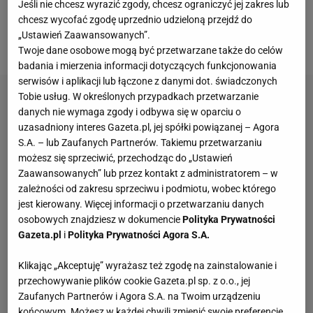
W Poznaniu marzą o podwójnej koronie i wierzą, że
Jeśli nie chcesz wyrazić zgody, chcesz ograniczyć jej zakres lub
chcesz wycofać zgodę uprzednio udzieloną przejdź do
to jest osiągalne, choć pierwszy sparing pokazał, że
„Ustawień Zaawansowanych”.
Lech zanotował falstart.
Twoje dane osobowe mogą być przetwarzane także do celów
badania i mierzenia informacji dotyczących funkcjonowania
serwisów i aplikacji lub łączone z danymi dot. świadczonych
Tobie usług. W określonych przypadkach przetwarzanie
danych nie wymaga zgody i odbywa się w oparciu o
uzasadniony interes Gazeta.pl, jej spółki powiązanej – Agora
S.A. – lub Zaufanych Partnerów. Takiemu przetwarzaniu
możesz się sprzeciwić, przechodząc do „Ustawień
Zaawansowanych” lub przez kontakt z administratorem – w
zależności od zakresu sprzeciwu i podmiotu, wobec którego
jest kierowany. Więcej informacji o przetwarzaniu danych
osobowych znajdziesz w dokumencie
Polityka Prywatności
Gazeta.pl
i
Polityka Prywatności Agora S.A.
Klikając „Akceptuję” wyrażasz też zgodę na zainstalowanie i
przechowywanie plików cookie Gazeta.pl sp. z o.o., jej
Zaufanych Partnerów i Agora S.A. na Twoim urządzeniu
końcowym. Możesz w każdej chwili zmienić swoje preferencje