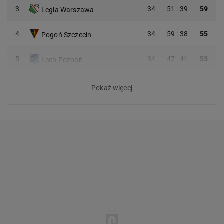
3
34
51 : 39
59
Legia Warszawa
4
34
59 : 38
55
Pogoń Szczecin
5
34
47 : 41
53
Lech Poznań
Pokaż więcej