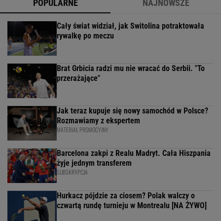
POPULARNE
NAJNOWSZE
Cały świat widział, jak Switolina potraktowała
rywalkę po meczu
Brat Grbicia radzi mu nie wracać do Serbii. "To
przerażające"
Jak teraz kupuje się nowy samochód w Polsce?
Rozmawiamy z ekspertem
MATERIAŁ PROMOCYJNY
Barcelona zakpi z Realu Madryt. Cała Hiszpania
żyje jednym transferem
SUBSKRYPCJA
Hurkacz pójdzie za ciosem? Polak walczy o
czwartą rundę turnieju w Montrealu [NA ŻYWO]