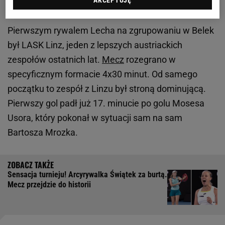
AKCEPTUJĘ
Koszmar Lecha w pierwszym sparingu
Pierwszym rywalem Lecha na zgrupowaniu w Belek
był LASK Linz, jeden z lepszych austriackich
zespołów ostatnich lat.
Mecz
rozegrano w
specyficznym formacie 4x30 minut. Od samego
początku to zespół z Linzu był stroną dominującą.
Pierwszy gol padł już 17. minucie po golu Mosesa
Usora, który pokonał w sytuacji sam na sam
Bartosza Mrozka.
Sensacja turnieju! Arcyrywalka Świątek za burtą.
Mecz przejdzie do historii