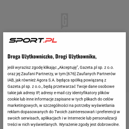
Droga Użytkowniczko, Drogi Użytkowniku,
jeśli wyrazisz zgodę klikając „Akceptuję”, Gazeta.pl sp. z o.o.
oraz jej Zaufani Partnerzy, w tym [
676
] Zaufanych Partnerów
IAB, jak również Agora S.A. będąca spółką powiązaną z
Gazeta.pl sp. z o.o., będą przetwarzać Twoje dane osobowe
takie jak adresy IP, adresy e-mail czy identyfikatory plików
cookie lub inne informacje zapisane w tych plikach do celów
To był pierwszy
mecz
Lecha
w tym sezonie, w
marketingowych, w szczególności na potrzeby wyświetlania
reklam dopasowanych do Twoich zainteresowań i preferencji w
którym na ławce trenerskiej usiadł Mariusz Rumak.
swoich serwisach, aplikacjach i w Internecie lub personalizacji
"Kolejorz" mierzy z tym trenerem bardzo wysoko.
treści w nich wyświetlanych. Wyrażenie zgody jest dobrowolne.