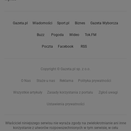
Gazeta.pl
Wiadomości
Sport.pl
Biznes
Gazeta Wyborcza
Buzz
Pogoda
Wideo
Tok.FM
Poczta
Facebook
RSS
Copyright © Gazeta.pl sp. z o.o.
O Nas
Staże u nas
Reklama
Polityka prywatności
Wszystkie artykuły
Zasady korzystania z portalu
Zgłoś uwagi
Ustawienia prywatności
Właściciel niniejszego serwisu nie wyraża zgody na zwielokrotnianie ani inne
korzystanie z utworów rozpowszechnionych w tym serwisie, w celu