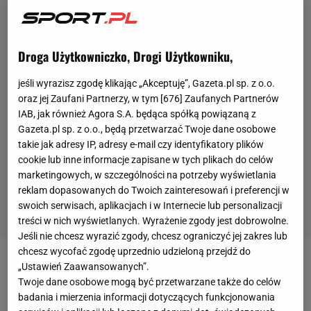
Droga Użytkowniczko, Drogi Użytkowniku,
jeśli wyrazisz zgodę klikając „Akceptuję”, Gazeta.pl sp. z o.o.
oraz jej Zaufani Partnerzy, w tym [
676
] Zaufanych Partnerów
IAB, jak również Agora S.A. będąca spółką powiązaną z
Gazeta.pl sp. z o.o., będą przetwarzać Twoje dane osobowe
takie jak adresy IP, adresy e-mail czy identyfikatory plików
cookie lub inne informacje zapisane w tych plikach do celów
marketingowych, w szczególności na potrzeby wyświetlania
reklam dopasowanych do Twoich zainteresowań i preferencji w
swoich serwisach, aplikacjach i w Internecie lub personalizacji
treści w nich wyświetlanych. Wyrażenie zgody jest dobrowolne.
Jeśli nie chcesz wyrazić zgody, chcesz ograniczyć jej zakres lub
chcesz wycofać zgodę uprzednio udzieloną przejdź do
„Ustawień Zaawansowanych”.
Leo Messi latem zeszłego roku przeszedł do Interu
Twoje dane osobowe mogą być przetwarzane także do celów
Miami. To sprawiło, że do tego klubu dołączyli inni
badania i mierzenia informacji dotyczących funkcjonowania
zawodnicy, którzy w przeszłości grali z nim w