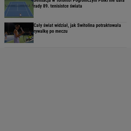
Sensacja w Toronto! Pogromczyni Polki nie dała
rady 89. tenisistce świata
Cały świat widział, jak Switolina potraktowała
rywalkę po meczu