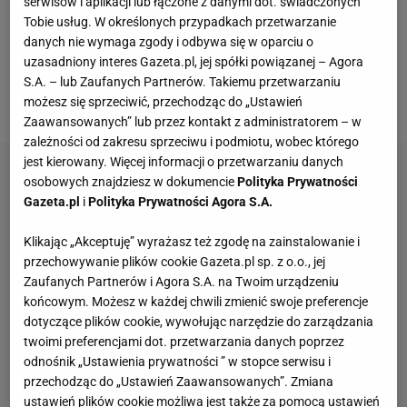
serwisów i aplikacji lub łączone z danymi dot. świadczonych
jednym zespole - Sergio Busquets, Jordi Alba, a
Tobie usług. W określonych przypadkach przetwarzanie
danych nie wymaga zgody i odbywa się w oparciu o
ostatnio
Luis Suarez
. Okazuje się, że 36-latek
uzasadniony interes Gazeta.pl, jej spółki powiązanej – Agora
kontaktował się także z innym dawnym kolegą z
S.A. – lub Zaufanych Partnerów. Takiemu przetwarzaniu
boiska.
możesz się sprzeciwić, przechodząc do „Ustawień
Zaawansowanych” lub przez kontakt z administratorem – w
zależności od zakresu sprzeciwu i podmiotu, wobec którego
jest kierowany. Więcej informacji o przetwarzaniu danych
osobowych znajdziesz w dokumencie
Polityka Prywatności
Gazeta.pl
i
Polityka Prywatności Agora S.A.
Klikając „Akceptuję” wyrażasz też zgodę na zainstalowanie i
przechowywanie plików cookie Gazeta.pl sp. z o.o., jej
Zaufanych Partnerów i Agora S.A. na Twoim urządzeniu
końcowym. Możesz w każdej chwili zmienić swoje preferencje
dotyczące plików cookie, wywołując narzędzie do zarządzania
twoimi preferencjami dot. przetwarzania danych poprzez
odnośnik „Ustawienia prywatności ” w stopce serwisu i
przechodząc do „Ustawień Zaawansowanych”. Zmiana
ustawień plików cookie możliwa jest także za pomocą ustawień