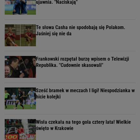
ujawnia. "Naciskają"
Te słowa Casha nie spodobają się Polakom.
Jaśniej się nie da
Frankowski rozpętał burzę wpisem o Telewizji
Republika. "Cudownie skasowali"
Sześć bramek w meczach I ligi! Niespodzianka w
hicie kolejki
Wisła czekała na tego gola cztery lata! Wielkie
święto w Krakowie