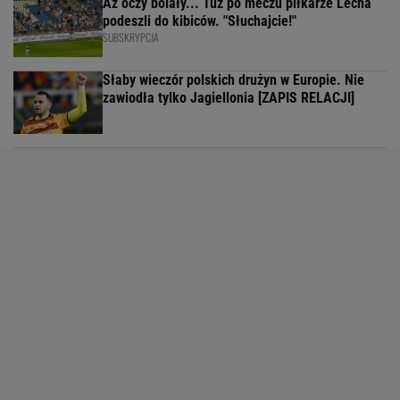
Aż oczy bolały... Tuż po meczu piłkarze Lecha
podeszli do kibiców. "Słuchajcie!"
SUBSKRYPCJA
Słaby wieczór polskich drużyn w Europie. Nie
zawiodła tylko Jagiellonia [ZAPIS RELACJI]