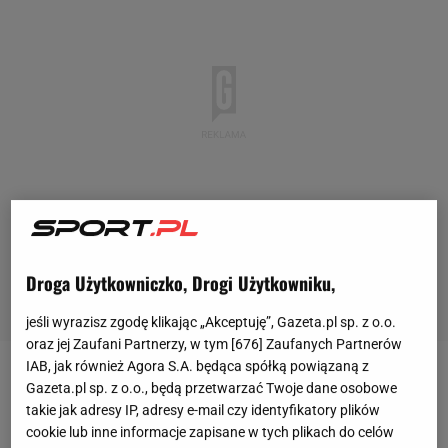
Droga Użytkowniczko, Drogi Użytkowniku,
jeśli wyrazisz zgodę klikając „Akceptuję”, Gazeta.pl sp. z o.o.
oraz jej Zaufani Partnerzy, w tym [
676
] Zaufanych Partnerów
IAB, jak również Agora S.A. będąca spółką powiązaną z
Za nami eliminacje do mistrzostw Europy, które
Gazeta.pl sp. z o.o., będą przetwarzać Twoje dane osobowe
takie jak adresy IP, adresy e-mail czy identyfikatory plików
odbędą się w dniach 14 czerwca - 14 lipca
cookie lub inne informacje zapisane w tych plikach do celów
przyszłego roku w Niemczech. Poza gospodarzem