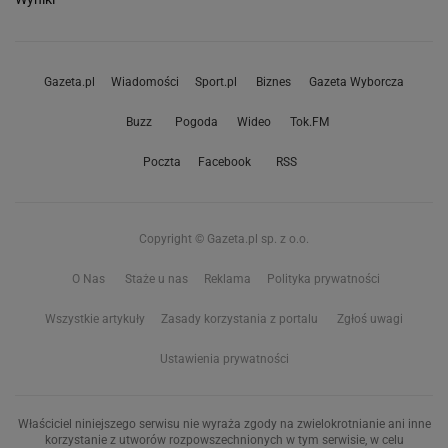
Gazeta.pl
Wiadomości
Sport.pl
Biznes
Gazeta Wyborcza
Buzz
Pogoda
Wideo
Tok.FM
Poczta
Facebook
RSS
Copyright © Gazeta.pl sp. z o.o.
O Nas
Staże u nas
Reklama
Polityka prywatności
Wszystkie artykuły
Zasady korzystania z portalu
Zgłoś uwagi
Ustawienia prywatności
Właściciel niniejszego serwisu nie wyraża zgody na zwielokrotnianie ani inne
korzystanie z utworów rozpowszechnionych w tym serwisie, w celu