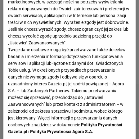
marketingowych, w szczególności na potrzeby wyświetlania
znamy pozostałe 20 drużyn, które wywalczyło
reklam dopasowanych do Twoich zainteresowań i preferencji w
swoich serwisach, aplikacjach i w Internecie lub personalizacji
bezpośredni awans na
Euro
2024. Zostały już tylko
treści w nich wyświetlanych. Wyrażenie zgody jest dobrowolne.
trzy wolne miejsca dla zespołów znajdujących się w
Jeśli nie chcesz wyrazić zgody, chcesz ograniczyć jej zakres lub
barażach. Uczestników tego turnieju wyłonią trzy
chcesz wycofać zgodę uprzednio udzieloną przejdź do
ścieżki barażowe, a w jednej z nich znajduje się
„Ustawień Zaawansowanych”.
Twoje dane osobowe mogą być przetwarzane także do celów
reprezentacja Polski
, która mimo zajęcia trzeciego
badania i mierzenia informacji dotyczących funkcjonowania
miejsca w grupie E miała pewne baraże przez
serwisów i aplikacji lub łączone z danymi dot. świadczonych
obecność w dywizji A Ligi Narodów.
Tobie usług. W określonych przypadkach przetwarzanie
danych nie wymaga zgody i odbywa się w oparciu o
uzasadniony interes Gazeta.pl, jej spółki powiązanej – Agora
S.A. – lub Zaufanych Partnerów. Takiemu przetwarzaniu
możesz się sprzeciwić, przechodząc do „Ustawień
Zaawansowanych” lub przez kontakt z administratorem – w
zależności od zakresu sprzeciwu i podmiotu, wobec którego
jest kierowany. Więcej informacji o przetwarzaniu danych
osobowych znajdziesz w dokumencie
Polityka Prywatności
Gazeta.pl
i
Polityka Prywatności Agora S.A.