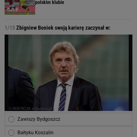
polskim klubie
1/15
Zbigniew Boniek swoją karierę zaczynał w:
Zawiszy Bydgoszcz
Bałtyku Koszalin