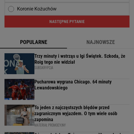
Koronie Kożuchów
NASTĘPNE PYTANIE
POPULARNE
NAJNOWSZE
Trzy minuty i wstrząs u Igi Świątek. Szkoda, że
Roig tego nie widział
SUBSKRYPCJA
Pucharowa wygrana Chicago. 64 minuty
Lewandowskiego
To jeden z najczęstszych błędów przed
zagranicznym wyjazdem. O tym wiele osób
zapomina
MATERIAŁ PROMOCYJNY