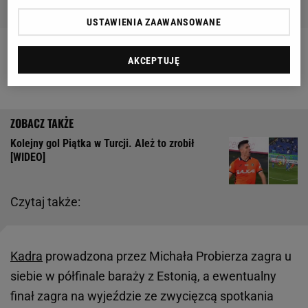
USTAWIENIA ZAAWANSOWANE
Zobacz wideo
Michał Probierz wykorzystał
AKCEPTUJĘ
pomidora. Ależ pewność siebie!
Kolejny gol Piątka w Turcji. Ależ to zrobił
[WIDEO]
Czytaj także:
Kadra
prowadzona przez Michała Probierza zagra u
siebie w półfinale baraży z Estonią, a ewentualny
finał zagra na wyjeździe ze zwycięzcą spotkania