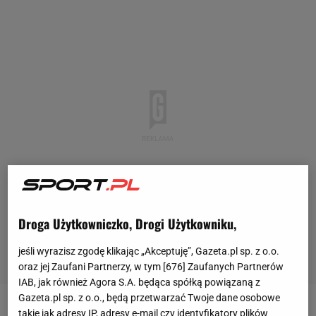
Droga Użytkowniczko, Drogi Użytkowniku,
jeśli wyrazisz zgodę klikając „Akceptuję”, Gazeta.pl sp. z o.o.
oraz jej Zaufani Partnerzy, w tym [
676
] Zaufanych Partnerów
IAB, jak również Agora S.A. będąca spółką powiązaną z
Gazeta.pl sp. z o.o., będą przetwarzać Twoje dane osobowe
takie jak adresy IP, adresy e-mail czy identyfikatory plików
Reprezentacja Polski zawiodła w meczach z