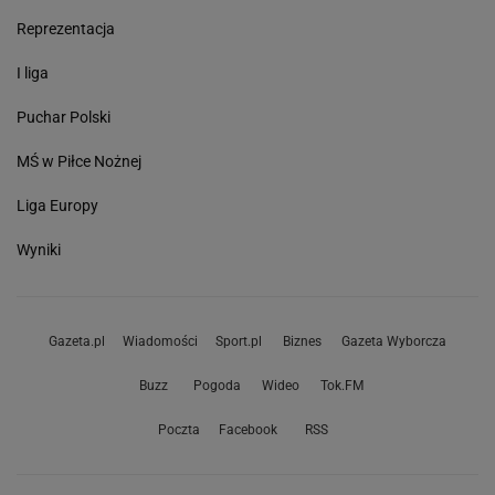
Reprezentacja
I liga
Puchar Polski
MŚ w Piłce Nożnej
Liga Europy
Wyniki
Gazeta.pl
Wiadomości
Sport.pl
Biznes
Gazeta Wyborcza
Buzz
Pogoda
Wideo
Tok.FM
Poczta
Facebook
RSS