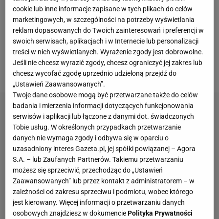
cookie lub inne informacje zapisane w tych plikach do celów
Wyspami Owczymi oraz Mołdawią. Nie zagrała
marketingowych, w szczególności na potrzeby wyświetlania
wielkiego meczu z Farerami i na wyjeździe wygrała
reklam dopasowanych do Twoich zainteresowań i preferencji w
zaledwie 2:0. Do prawdziwej kompromitacji doszło w
swoich serwisach, aplikacjach i w Internecie lub personalizacji
treści w nich wyświetlanych. Wyrażenie zgody jest dobrowolne.
domowym meczu z Mołdawią, który
piłkarze
Jeśli nie chcesz wyrazić zgody, chcesz ograniczyć jej zakres lub
Michała Probierza
tylko zremisowali 1:1.
chcesz wycofać zgodę uprzednio udzieloną przejdź do
„Ustawień Zaawansowanych”.
Twoje dane osobowe mogą być przetwarzane także do celów
badania i mierzenia informacji dotyczących funkcjonowania
serwisów i aplikacji lub łączone z danymi dot. świadczonych
Tobie usług. W określonych przypadkach przetwarzanie
danych nie wymaga zgody i odbywa się w oparciu o
uzasadniony interes Gazeta.pl, jej spółki powiązanej – Agora
S.A. – lub Zaufanych Partnerów. Takiemu przetwarzaniu
możesz się sprzeciwić, przechodząc do „Ustawień
Zaawansowanych” lub przez kontakt z administratorem – w
zależności od zakresu sprzeciwu i podmiotu, wobec którego
jest kierowany. Więcej informacji o przetwarzaniu danych
osobowych znajdziesz w dokumencie
Polityka Prywatności