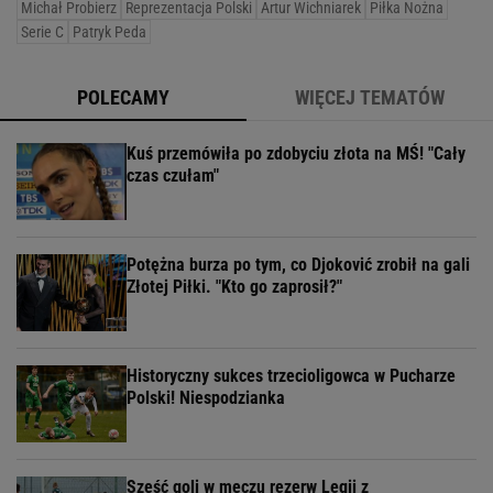
Michał Probierz
Reprezentacja Polski
Artur Wichniarek
Piłka Nożna
Serie C
Patryk Peda
POLECAMY
WIĘCEJ TEMATÓW
Kuś przemówiła po zdobyciu złota na MŚ! "Cały
czas czułam"
Potężna burza po tym, co Djoković zrobił na gali
Złotej Piłki. "Kto go zaprosił?"
Historyczny sukces trzecioligowca w Pucharze
Polski! Niespodzianka
Sześć goli w meczu rezerw Legii z