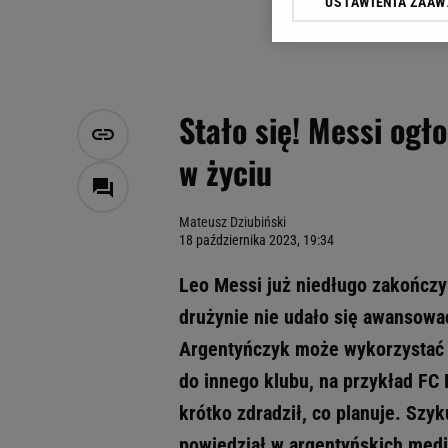
USTAWIENIA ZAA
Klikając „Akceptuję” wyra
Zaufanych Partnerów i A
dotyczące plików cookie,
odnośnik „Ustawienia pr
plików cookie możliwa je
Stało się! Messi ogło
My, nasi Zaufani Partne
w życiu
Użycie dokładnych danych
Przechowywanie informacji
badnie odbiorców i uleps
Mateusz Dziubiński
18 października 2023, 19:34
Leo Messi już niedługo zakończy
drużynie nie udało się awansować
Argentyńczyk może wykorzystać 
do innego klubu, na przykład FC
krótko zdradził, co planuje. Szyk
powiedział w argentyńskich medi