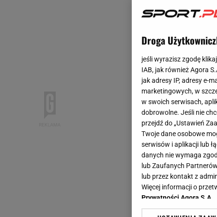
Droga Użytkownicz
jeśli wyrazisz zgodę klika
IAB, jak również Agora S
jak adresy IP, adresy e-m
marketingowych, w szcze
w swoich serwisach, aplik
dobrowolne. Jeśli nie ch
przejdź do „Ustawień Z
Twoje dane osobowe mogą
serwisów i aplikacji lub
danych nie wymaga zgody 
lub Zaufanych Partnerów
lub przez kontakt z admi
Więcej informacji o prz
Prywatności Agora S.A.