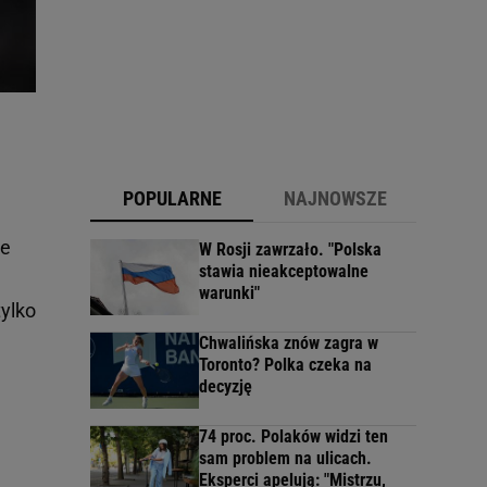
POPULARNE
NAJNOWSZE
ie
W Rosji zawrzało. "Polska
stawia nieakceptowalne
warunki"
tylko
Chwalińska znów zagra w
Toronto? Polka czeka na
decyzję
74 proc. Polaków widzi ten
sam problem na ulicach.
Eksperci apelują: "Mistrzu,