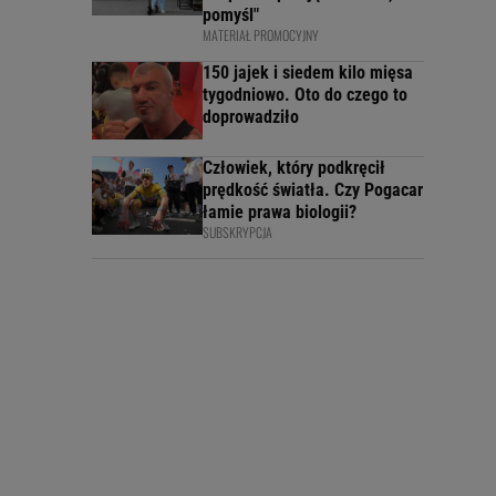
pomyśl"
MATERIAŁ PROMOCYJNY
150 jajek i siedem kilo mięsa
tygodniowo. Oto do czego to
doprowadziło
Człowiek, który podkręcił
prędkość światła. Czy Pogacar
łamie prawa biologii?
SUBSKRYPCJA