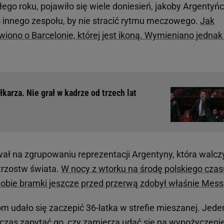
ego roku, pojawiło się wiele doniesień, jakoby Argentyń
 innego zespołu, by nie stracić rytmu meczowego.
Jak
iono o Barcelonie, której jest ikoną. Wymieniano jednak
karza. Nie grał w kadrze od trzech lat
ał na zgrupowaniu reprezentacji Argentyny, która walcz
strzostw świata.
W nocy z wtorku na środę polskiego czas
 a obie bramki jeszcze przed przerwą zdobył właśnie Mess
m udało się zaczepić 36-latka w strefie mieszanej. Jede
czas zapytać go, czy zamierza udać się na wypożyczeni