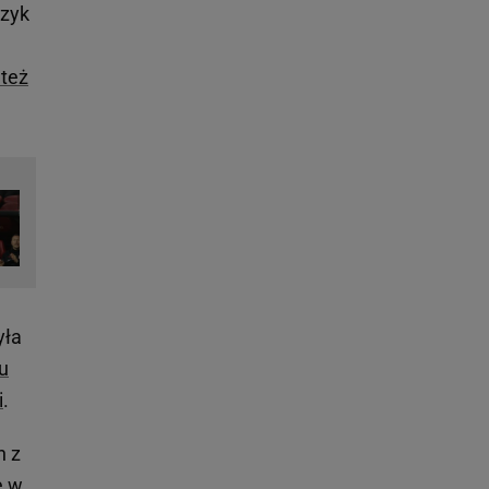
czyk
 też
yła
u
i
.
n z
e w