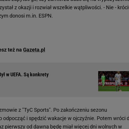
stał z okazji i rozwiał wszelkie wątpliwości. - Nie - króc
czym donosi m.in. ESPN.
esz też na
Gazeta.pl
ył w UEFA. Są konkrety
ozmowie z "TyC Sports". Po zakończeniu sezonu
 odpocząć i spędzić wakacje w ojczyźnie. Potem wróci 
raz pierwszy od dawna będę miał więcej dni wolnych w