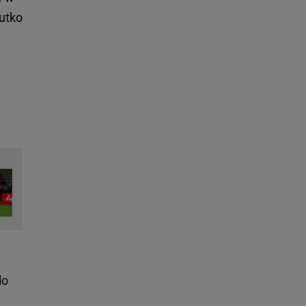
iutko
do