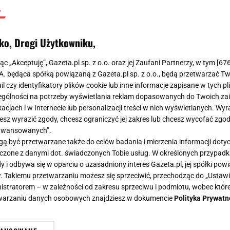
ko, Drogi Użytkowniku,
jąc „Akceptuję”, Gazeta.pl sp. z o.o. oraz jej Zaufani Partnerzy, w tym [
67
.A. będąca spółką powiązaną z Gazeta.pl sp. z o.o., będą przetwarzać T
ail czy identyfikatory plików cookie lub inne informacje zapisane w tych p
gólności na potrzeby wyświetlania reklam dopasowanych do Twoich zain
acjach i w Internecie lub personalizacji treści w nich wyświetlanych. Wyr
cesz wyrazić zgody, chcesz ograniczyć jej zakres lub chcesz wycofać zgo
aawansowanych”.
 być przetwarzane także do celów badania i mierzenia informacji dot
 łączone z danymi dot. świadczonych Tobie usług. W określonych przypad
i odbywa się w oparciu o uzasadniony interes Gazeta.pl, jej spółki powi
. Takiemu przetwarzaniu możesz się sprzeciwić, przechodząc do „Ust
nistratorem – w zależności od zakresu sprzeciwu i podmiotu, wobec które
etwarzaniu danych osobowych znajdziesz w dokumencie
Polityka Prywatn