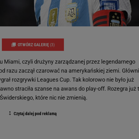
OTWÓRZ GALERIĘ
(3)
ru Miami, czyli drużyny zarządzanej przez legendarnego
d razu zaczął czarować na amerykańskiej ziemi. Główn
ygrał rozgrywki Leagues Cup. Tak kolorowo nie było już
dawno straciła szanse na awans do play-off. Rozegra już 
widerskiego, które nic nie zmienią.