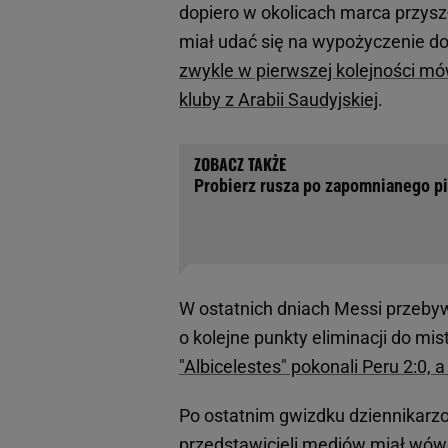
dopiero w okolicach marca przyszł
miał udać się na wypożyczenie do
zwykle w pierwszej kolejności mów
kluby z Arabii Saudyjskiej
.
Probierz rusza po zapomnianego pił
W ostatnich dniach Messi przebyw
o kolejne punkty eliminacji do mi
"Albicelestes" pokonali Peru 2:0,
Po ostatnim gwizdku dziennikarzo
przedstawicieli mediów miał wów