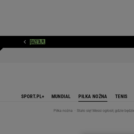
WIADOMOŚCI
NEXT
SPORT
PLOTEK
D
SPORT.PL+
MUNDIAL
PIŁKA NOŻNA
TENIS
Piłka nożna
Stało się! Messi ogłosił, gdzie będz