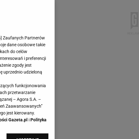
6
] Zaufanych Partnerów
woje dane osobowe takie
likach do celów
teresowań i preferencji
ażenie zgody jest
dę uprzednio udzieloną
yczących funkcjonowania
kach przetwarzanie
ązanej – Agora S.A. –
awień Zaawansowanych”
go jest kierowany.
ości Gazeta.pl
i
Polityka