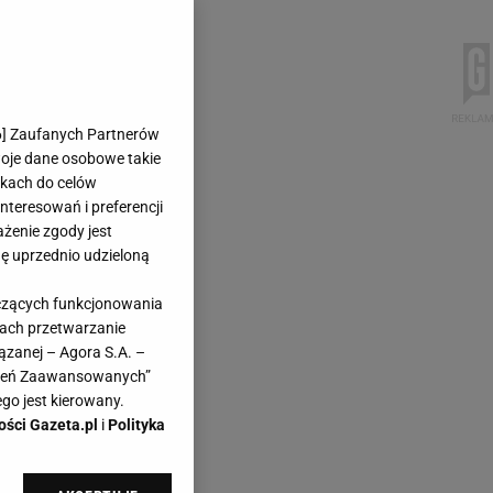
6
] Zaufanych Partnerów
woje dane osobowe takie
likach do celów
teresowań i preferencji
ażenie zgody jest
dę uprzednio udzieloną
yczących funkcjonowania
kach przetwarzanie
ązanej – Agora S.A. –
awień Zaawansowanych”
go jest kierowany.
ości Gazeta.pl
i
Polityka