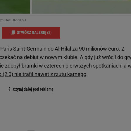
709263341036658791
OTWÓRZ GALERIĘ
(3)
z
Paris Saint-Germain
do Al-Hilal za 90 milionów euro. Z
zekać na debiut w nowym klubie. A gdy już wrócił do gry
ie zdobył bramki w czterech pierwszych spotkaniach, a 
2:0) nie trafił nawet z rzutu karnego
.