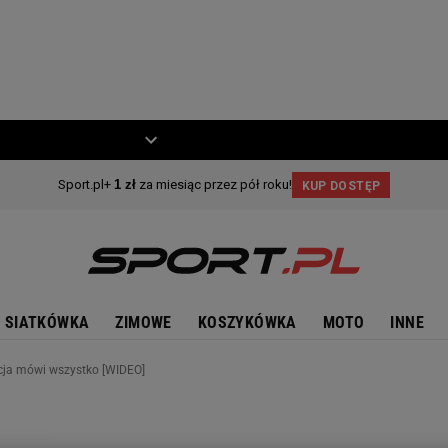
ZIECKO
MOTO
SIATKÓWKA
ZIMOWE
KOSZYKÓWKA
MOTO
INNE
kcja mówi wszystko [WIDEO]