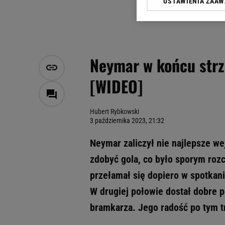
USTAWIENIA ZAA
Klikając „Akceptuję” wyra
Zaufanych Partnerów i A
dotyczące plików cookie,
odnośnik „Ustawienia pr
plików cookie możliwa je
Neymar w końcu strz
My, nasi Zaufani Partne
[WIDEO]
Użycie dokładnych danych
Przechowywanie informacji
badnie odbiorców i uleps
Hubert Rybkowski
3 października 2023, 21:32
Neymar zaliczył nie najlepsze wej
zdobyć gola, co było sporym roz
przełamał się dopiero w spotkani
W drugiej połowie dostał dobre 
bramkarza. Jego radość po tym t