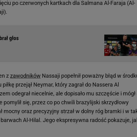
ięciu po czerwonych kartkach dla Salmana Al-Faraja (Al-
i).
brał głos
den z
zawodników
Nassaji popełnił poważny błąd w środk
 piłkę przejął Neymar, który zagrał do Nassera Al
em odegrał niecelnie, ale dopisało mu szczęście i mógł
pomylił się, przez co po chwili brazylijski skrzydłowy
ał mocny oraz precyzyjny strzał w dolny róg bramki i w ta
barwach Al-Hilal. Jego ekspresywna radość pokazuje, ja