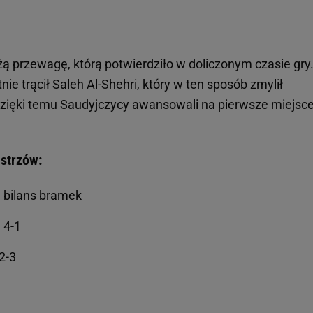
żą przewagę, którą potwierdziło w doliczonym czasie gry
nie trącił Saleh Al-Shehri, który w ten sposób zmylił
. Dzięki temu Saudyjczycy awansowali na pierwsze miejsc
istrzów:
-1 bilans bramek
 4-1
2-3