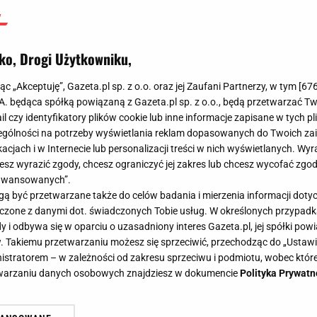
ko, Drogi Użytkowniku,
jąc „Akceptuję”, Gazeta.pl sp. z o.o. oraz jej Zaufani Partnerzy, w tym [
67
.A. będąca spółką powiązaną z Gazeta.pl sp. z o.o., będą przetwarzać T
ail czy identyfikatory plików cookie lub inne informacje zapisane w tych p
gólności na potrzeby wyświetlania reklam dopasowanych do Twoich zain
acjach i w Internecie lub personalizacji treści w nich wyświetlanych. Wyr
cesz wyrazić zgody, chcesz ograniczyć jej zakres lub chcesz wycofać zgo
aawansowanych”.
 być przetwarzane także do celów badania i mierzenia informacji dot
 łączone z danymi dot. świadczonych Tobie usług. W określonych przypad
i odbywa się w oparciu o uzasadniony interes Gazeta.pl, jej spółki powi
. Takiemu przetwarzaniu możesz się sprzeciwić, przechodząc do „Ust
nistratorem – w zależności od zakresu sprzeciwu i podmiotu, wobec które
etwarzaniu danych osobowych znajdziesz w dokumencie
Polityka Prywatn