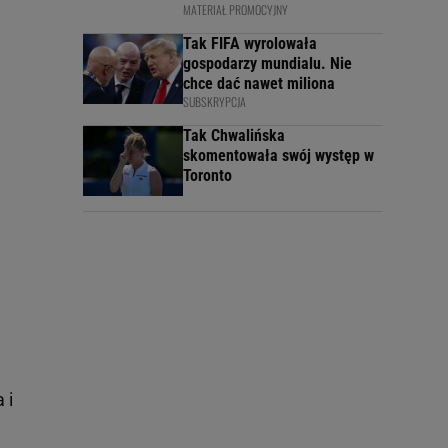
MATERIAŁ PROMOCYJNY
Tak FIFA wyrolowała
gospodarzy mundialu. Nie
chce dać nawet miliona
SUBSKRYPCJA
Tak Chwalińska
skomentowała swój występ w
Toronto
 i