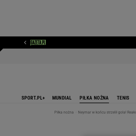
WIADOMOŚCI
NEXT
SPORT
PLOTEK
D
SPORT.PL+
MUNDIAL
PIŁKA NOŻNA
TENIS
Piłka nożna
Neymar w końcu strzelił gola! Rea