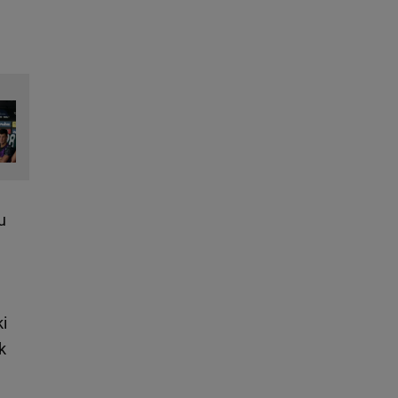
u
ki
k