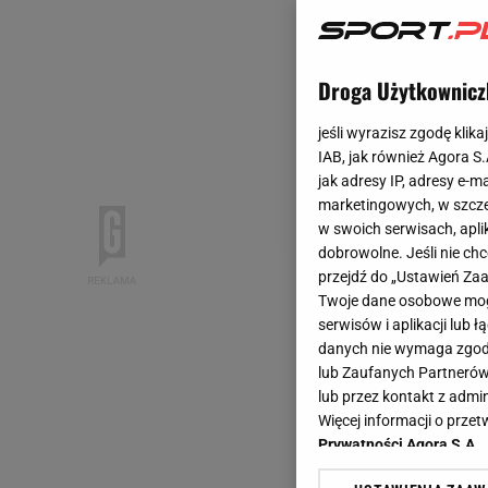
Droga Użytkownicz
jeśli wyrazisz zgodę klika
IAB, jak również Agora S
jak adresy IP, adresy e-m
marketingowych, w szcze
w swoich serwisach, aplik
dobrowolne. Jeśli nie ch
przejdź do „Ustawień Z
Twoje dane osobowe mogą
serwisów i aplikacji lub
danych nie wymaga zgody 
lub Zaufanych Partnerów
lub przez kontakt z admi
Więcej informacji o prz
Prywatności Agora S.A.