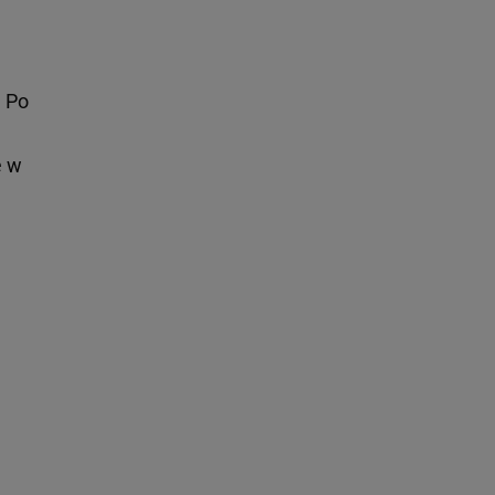
. Po
e w