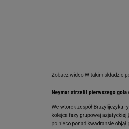
Zobacz wideo
W takim składzie p
Neymar strzelił pierwszego gola d
We wtorek zespół Brazylijczyka r
kolejce fazy grupowej azjatyckiej
po nieco ponad kwadransie objął 