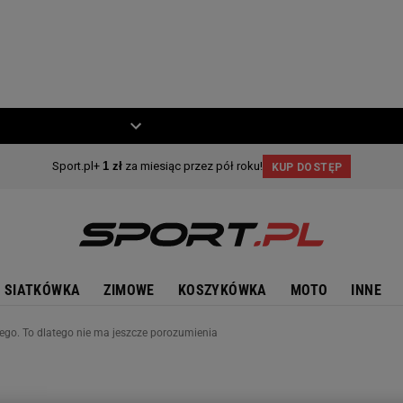
ZIECKO
MOTO
SIATKÓWKA
ZIMOWE
KOSZYKÓWKA
MOTO
INNE
iego. To dlatego nie ma jeszcze porozumienia