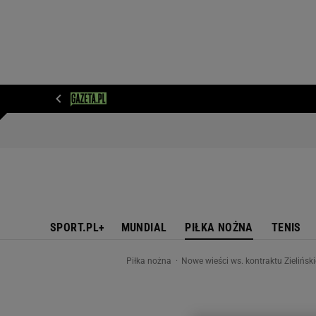
WIADOMOŚCI
NEXT
SPORT
PLOTEK
D
SPORT.PL+
MUNDIAL
PIŁKA NOŻNA
TENIS
Piłka nożna
Nowe wieści ws. kontraktu Zielińsk