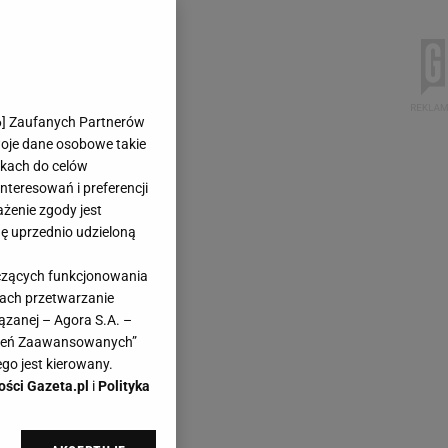
6
] Zaufanych Partnerów
woje dane osobowe takie
likach do celów
teresowań i preferencji
ażenie zgody jest
dę uprzednio udzieloną
yczących funkcjonowania
kach przetwarzanie
ązanej – Agora S.A. –
awień Zaawansowanych”
go jest kierowany.
ości Gazeta.pl
i
Polityka