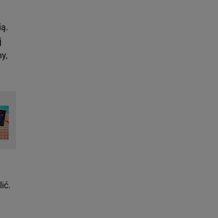
ą.
j
ny,
ić.