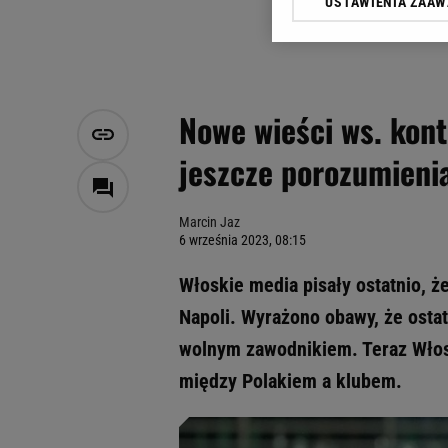
USTAWIENIA ZAA
Klikając „Akceptuję” wyra
Zaufanych Partnerów i A
dotyczące plików cookie,
odnośnik „Ustawienia pr
plików cookie możliwa je
Nowe wieści ws. kont
My, nasi Zaufani Partne
jeszcze porozumieni
Użycie dokładnych danych
Przechowywanie informacji
badnie odbiorców i uleps
Marcin Jaz
6 września 2023, 08:15
Włoskie media pisały ostatnio, ż
Napoli. Wyrażono obawy, że ostate
wolnym zawodnikiem. Teraz Włos
między Polakiem a klubem.