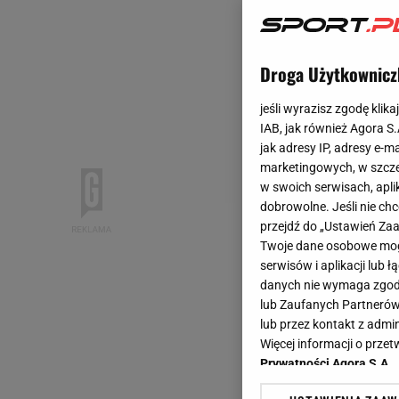
Droga Użytkownicz
jeśli wyrazisz zgodę klika
IAB, jak również Agora S
jak adresy IP, adresy e-m
marketingowych, w szcze
w swoich serwisach, aplik
dobrowolne. Jeśli nie ch
przejdź do „Ustawień Z
Twoje dane osobowe mogą
serwisów i aplikacji lub
danych nie wymaga zgody 
lub Zaufanych Partnerów
lub przez kontakt z admi
Więcej informacji o prz
Prywatności Agora S.A.