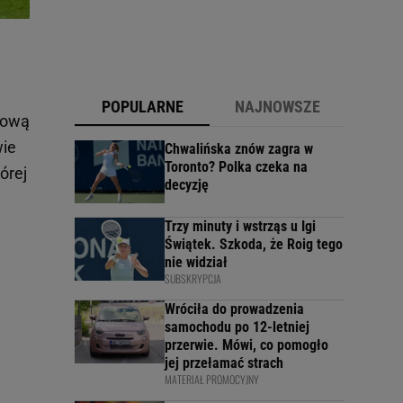
POPULARNE
NAJNOWSZE
 nową
wie
Chwalińska znów zagra w
Toronto? Polka czeka na
órej
decyzję
Trzy minuty i wstrząs u Igi
Świątek. Szkoda, że Roig tego
nie widział
SUBSKRYPCJA
Wróciła do prowadzenia
samochodu po 12-letniej
przerwie. Mówi, co pomogło
jej przełamać strach
MATERIAŁ PROMOCYJNY