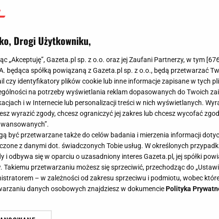
ko, Drogi Użytkowniku,
jąc „Akceptuję”, Gazeta.pl sp. z o.o. oraz jej Zaufani Partnerzy, w tym [
67
.A. będąca spółką powiązaną z Gazeta.pl sp. z o.o., będą przetwarzać T
ail czy identyfikatory plików cookie lub inne informacje zapisane w tych p
gólności na potrzeby wyświetlania reklam dopasowanych do Twoich zain
acjach i w Internecie lub personalizacji treści w nich wyświetlanych. Wyr
cesz wyrazić zgody, chcesz ograniczyć jej zakres lub chcesz wycofać zgo
aawansowanych”.
 być przetwarzane także do celów badania i mierzenia informacji dot
 łączone z danymi dot. świadczonych Tobie usług. W określonych przypad
i odbywa się w oparciu o uzasadniony interes Gazeta.pl, jej spółki powi
. Takiemu przetwarzaniu możesz się sprzeciwić, przechodząc do „Ust
nistratorem – w zależności od zakresu sprzeciwu i podmiotu, wobec które
etwarzaniu danych osobowych znajdziesz w dokumencie
Polityka Prywatn