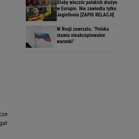
Słaby wieczór polskich drużyn
w Europie. Nie zawiodła tylko
Jagiellonia [ZAPIS RELACJI]
W Rosji zawrzało. "Polska
stawia nieakceptowalne
warunki"
zcze
gał