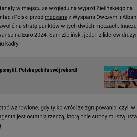
tanęły w miejscu ze względu na wyjazd Zielińskiego na
tacji Polski przed
meczami
z Wyspami Owczymi i Albani
zwolić na stratę punktów w tych dwóch meczach. Inacze
awansu na
Euro 2024
. Sam Zieliński, jeden z liderów druży
u kadry.
 pomylił. Polska pobiła swój rekord!
stać wznowione, gdy tylko wróci ze zgrupowania, czyli w
genta jest ostatnią rzeczą, którą obie strony muszą ustal
ą.