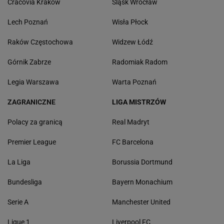
Cracovia Kraków
Śląsk Wrocław
Lech Poznań
Wisła Płock
Raków Częstochowa
Widzew Łódź
Górnik Zabrze
Radomiak Radom
Legia Warszawa
Warta Poznań
ZAGRANICZNE
LIGA MISTRZÓW
Polacy za granicą
Real Madryt
Premier League
FC Barcelona
La Liga
Borussia Dortmund
Bundesliga
Bayern Monachium
Serie A
Manchester United
Ligue 1
Liverpool FC