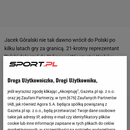
Jacek Góralski nie tak dawno wrócił do Polski po
kilku latach gry za granicą. 21-krotny reprezentant
Polski dołączył do III-ligowej Wieczystej Kraków,
zadebiutował tam w sobotnim
meczu
z KS
Wiązownica.
Jego zespół zwyciężył 7:0, a on
Droga Użytkowniczko, Drogi Użytkowniku,
asystował przy jednej z bramek
.
jeśli wyrazisz zgodę klikając „Akceptuję”, Gazeta.pl sp. z o.o.
oraz jej Zaufani Partnerzy, w tym [
676
] Zaufanych Partnerów
IAB, jak również Agora S.A. będąca spółką powiązaną z
Gazeta.pl sp. z o.o., będą przetwarzać Twoje dane osobowe
takie jak adresy IP, adresy e-mail czy identyfikatory plików
cookie lub inne informacje zapisane w tych plikach do celów
marketingowych, w szczególności na potrzeby wyświetlania