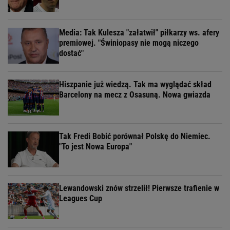
Media: Tak Kulesza "załatwił" piłkarzy ws. afery
premiowej. "Świniopasy nie mogą niczego
dostać"
Hiszpanie już wiedzą. Tak ma wyglądać skład
Barcelony na mecz z Osasuną. Nowa gwiazda
Tak Fredi Bobić porównał Polskę do Niemiec.
"To jest Nowa Europa"
Lewandowski znów strzelił! Pierwsze trafienie w
Leagues Cup