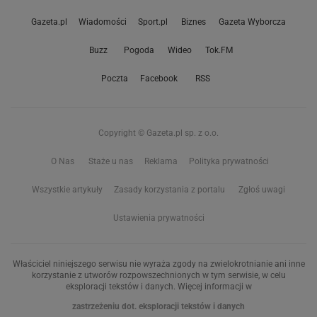
Gazeta.pl
Wiadomości
Sport.pl
Biznes
Gazeta Wyborcza
Buzz
Pogoda
Wideo
Tok.FM
Poczta
Facebook
RSS
Copyright © Gazeta.pl sp. z o.o.
O Nas
Staże u nas
Reklama
Polityka prywatności
Wszystkie artykuły
Zasady korzystania z portalu
Zgłoś uwagi
Ustawienia prywatności
Właściciel niniejszego serwisu nie wyraża zgody na zwielokrotnianie ani inne
korzystanie z utworów rozpowszechnionych w tym serwisie, w celu
eksploracji tekstów i danych. Więcej informacji w
zastrzeżeniu dot. eksploracji tekstów i danych