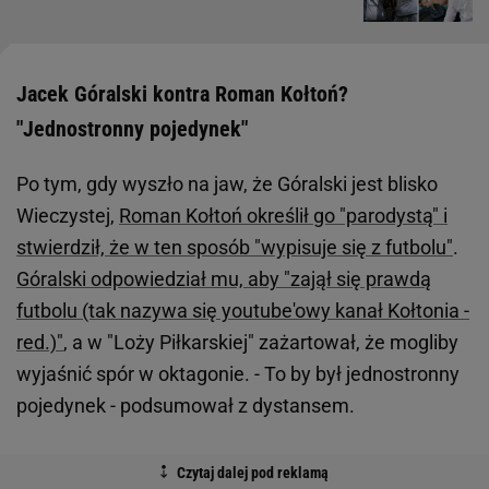
Jacek Góralski kontra Roman Kołtoń?
"Jednostronny pojedynek"
Po tym, gdy wyszło na jaw, że Góralski jest blisko
Wieczystej,
Roman Kołtoń określił go "parodystą" i
stwierdził, że w ten sposób "wypisuje się z futbolu"
.
Góralski odpowiedział mu, aby "zajął się prawdą
futbolu (tak nazywa się youtube'owy kanał Kołtonia -
red.)"
, a w "Loży Piłkarskiej" zażartował, że mogliby
wyjaśnić spór w oktagonie. - To by był jednostronny
pojedynek - podsumował z dystansem.