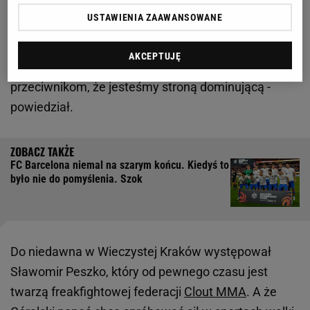
się, jakby to była
ekstraklasa
. Przygotowuję się tak
USTAWIENIA ZAAWANSOWANE
jak zawsze i staram się pokazać z jak najlepszej
strony. Mecze nie są łatwe, musimy trochę lepiej
AKCEPTUJĘ
zaczynać spotkania, wyżej atakować i pokazywać
przeciwnikom, że jesteśmy stroną dominującą -
powiedział.
FC Barcelona niemal na szarym końcu. Kiedyś to
było nie do pomyślenia. Szok
Do niedawna w Wieczystej Kraków występował
Sławomir Peszko, który od pewnego czasu jest
twarzą freakfightowej federacji
Clout MMA
. A że