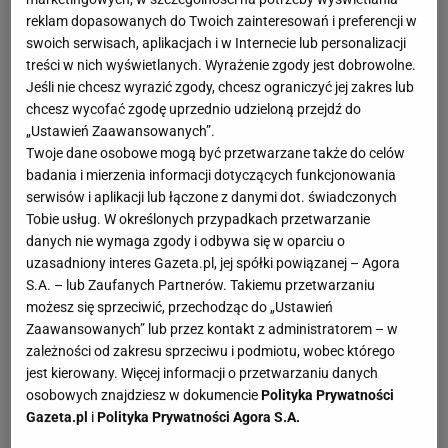
reklam dopasowanych do Twoich zainteresowań i preferencji w
swoich serwisach, aplikacjach i w Internecie lub personalizacji
treści w nich wyświetlanych. Wyrażenie zgody jest dobrowolne.
Jeśli nie chcesz wyrazić zgody, chcesz ograniczyć jej zakres lub
chcesz wycofać zgodę uprzednio udzieloną przejdź do
„Ustawień Zaawansowanych”.
Twoje dane osobowe mogą być przetwarzane także do celów
badania i mierzenia informacji dotyczących funkcjonowania
serwisów i aplikacji lub łączone z danymi dot. świadczonych
Tobie usług. W określonych przypadkach przetwarzanie
danych nie wymaga zgody i odbywa się w oparciu o
uzasadniony interes Gazeta.pl, jej spółki powiązanej – Agora
S.A. – lub Zaufanych Partnerów. Takiemu przetwarzaniu
możesz się sprzeciwić, przechodząc do „Ustawień
Zaawansowanych” lub przez kontakt z administratorem – w
zależności od zakresu sprzeciwu i podmiotu, wobec którego
jest kierowany. Więcej informacji o przetwarzaniu danych
osobowych znajdziesz w dokumencie
Polityka Prywatności
Gazeta.pl
i
Polityka Prywatności Agora S.A.