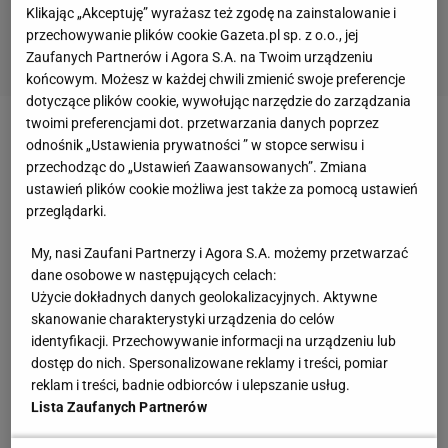
Klikając „Akceptuję” wyrażasz też zgodę na zainstalowanie i
przechowywanie plików cookie Gazeta.pl sp. z o.o., jej
Zaufanych Partnerów i Agora S.A. na Twoim urządzeniu
końcowym. Możesz w każdej chwili zmienić swoje preferencje
dotyczące plików cookie, wywołując narzędzie do zarządzania
twoimi preferencjami dot. przetwarzania danych poprzez
Zobacz wideo
Santos zaskoczył! Powrót
odnośnik „Ustawienia prywatności ” w stopce serwisu i
przechodząc do „Ustawień Zaawansowanych”. Zmiana
Krychowiaka i Grosickiego
ustawień plików cookie możliwa jest także za pomocą ustawień
przeglądarki.
Jacek Góralski stoczy walkę w Clout MMA? "Czas
My, nasi Zaufani Partnerzy i Agora S.A. możemy przetwarzać
pokaże"
dane osobowe w następujących celach:
Użycie dokładnych danych geolokalizacyjnych. Aktywne
W niedzielę Góralski był gościem programu "Loża
skanowanie charakterystyki urządzenia do celów
Piłkarska" w
Kanale Sportowym
. Tam opowiedział,
identyfikacji. Przechowywanie informacji na urządzeniu lub
dostęp do nich. Spersonalizowane reklamy i treści, pomiar
jakie ma odczucia po pierwszym meczu w nowym
reklam i treści, badnie odbiorców i ulepszanie usług.
zespole. - III liga nie jest taka prosta, jak się
Lista Zaufanych Partnerów
wszystkim wydaje. Na każde spotkanie nastawiam