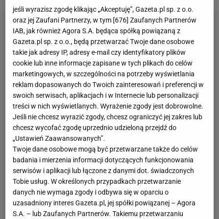
jeśli wyrazisz zgodę klikając „Akceptuję”, Gazeta.pl sp. z o.o.
oraz jej Zaufani Partnerzy, w tym [
676
] Zaufanych Partnerów
IAB, jak również Agora S.A. będąca spółką powiązaną z
Gazeta.pl sp. z o.o., będą przetwarzać Twoje dane osobowe
takie jak adresy IP, adresy e-mail czy identyfikatory plików
cookie lub inne informacje zapisane w tych plikach do celów
marketingowych, w szczególności na potrzeby wyświetlania
reklam dopasowanych do Twoich zainteresowań i preferencji w
swoich serwisach, aplikacjach i w Internecie lub personalizacji
treści w nich wyświetlanych. Wyrażenie zgody jest dobrowolne.
Jeśli nie chcesz wyrazić zgody, chcesz ograniczyć jej zakres lub
chcesz wycofać zgodę uprzednio udzieloną przejdź do
„Ustawień Zaawansowanych”.
Twoje dane osobowe mogą być przetwarzane także do celów
badania i mierzenia informacji dotyczących funkcjonowania
serwisów i aplikacji lub łączone z danymi dot. świadczonych
Tobie usług. W określonych przypadkach przetwarzanie
danych nie wymaga zgody i odbywa się w oparciu o
uzasadniony interes Gazeta.pl, jej spółki powiązanej – Agora
S.A. – lub Zaufanych Partnerów. Takiemu przetwarzaniu