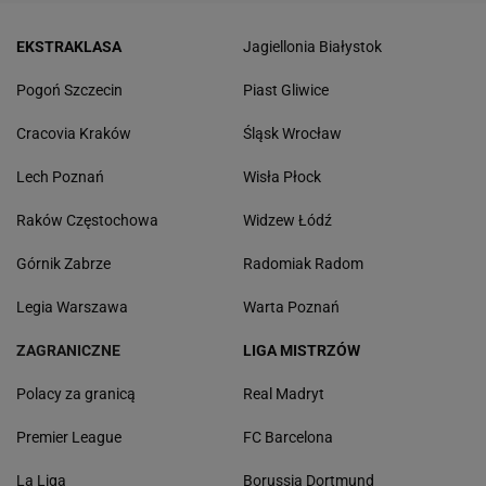
EKSTRAKLASA
Jagiellonia Białystok
Pogoń Szczecin
Piast Gliwice
Cracovia Kraków
Śląsk Wrocław
Lech Poznań
Wisła Płock
Raków Częstochowa
Widzew Łódź
Górnik Zabrze
Radomiak Radom
Legia Warszawa
Warta Poznań
ZAGRANICZNE
LIGA MISTRZÓW
Polacy za granicą
Real Madryt
Premier League
FC Barcelona
La Liga
Borussia Dortmund