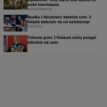
model inwestowania
MATERIAŁ PROMOCYJNY
Wpadka z Abramowicz wywołała szum. U
Świątek wydarzyło się coś ważniejszego
SUBSKRYPCJA
Tichonow grzmi: Z Polakami należy postąpić
dokładnie tak samo