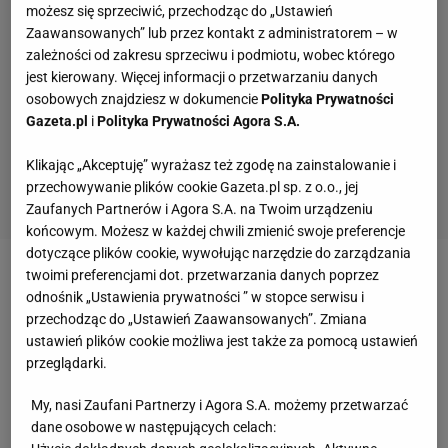
możesz się sprzeciwić, przechodząc do „Ustawień
Zaawansowanych” lub przez kontakt z administratorem – w
zależności od zakresu sprzeciwu i podmiotu, wobec którego
jest kierowany. Więcej informacji o przetwarzaniu danych
osobowych znajdziesz w dokumencie
Polityka Prywatności
Gazeta.pl
i
Polityka Prywatności Agora S.A.
Klikając „Akceptuję” wyrażasz też zgodę na zainstalowanie i
przechowywanie plików cookie Gazeta.pl sp. z o.o., jej
Zaufanych Partnerów i Agora S.A. na Twoim urządzeniu
końcowym. Możesz w każdej chwili zmienić swoje preferencje
dotyczące plików cookie, wywołując narzędzie do zarządzania
twoimi preferencjami dot. przetwarzania danych poprzez
Zobacz wideo
Nie dla Rosji, nie dla Putina! Świat
odnośnik „Ustawienia prywatności ” w stopce serwisu i
sportu musi przejrzeć na oczy
przechodząc do „Ustawień Zaawansowanych”. Zmiana
ustawień plików cookie możliwa jest także za pomocą ustawień
przeglądarki.
- Rosyjskie drużyny wezmą udział w młodzieżowym
turnieju UEFA, który odbędzie się we wrześniu w
My, nasi Zaufani Partnerzy i Agora S.A. możemy przetwarzać
dane osobowe w następujących celach:
Mińsku. Zagrają też drużyny z Białorusi,