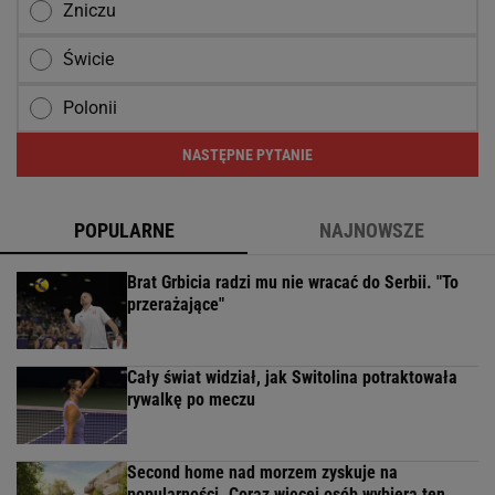
Zniczu
Świcie
Polonii
NASTĘPNE PYTANIE
POPULARNE
NAJNOWSZE
Brat Grbicia radzi mu nie wracać do Serbii. "To
przerażające"
Cały świat widział, jak Switolina potraktowała
rywalkę po meczu
Second home nad morzem zyskuje na
popularności. Coraz więcej osób wybiera ten