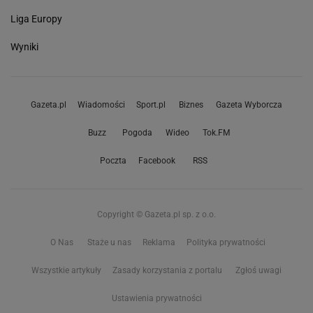
Liga Europy
Wyniki
Gazeta.pl
Wiadomości
Sport.pl
Biznes
Gazeta Wyborcza
Buzz
Pogoda
Wideo
Tok.FM
Poczta
Facebook
RSS
Copyright © Gazeta.pl sp. z o.o.
O Nas
Staże u nas
Reklama
Polityka prywatności
Wszystkie artykuły
Zasady korzystania z portalu
Zgłoś uwagi
Ustawienia prywatności