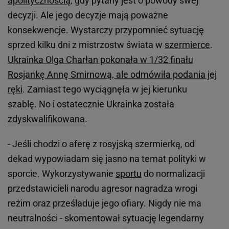
apolitycznością
, gdy pytany jest o powody swej
decyzji. Ale jego decyzje mają poważne
konsekwencje. Wystarczy przypomnieć sytuację
sprzed kilku dni z mistrzostw świata w
szermierce
.
Ukrainka Olga Charłan pokonała w 1/32 finału
Rosjankę Annę Smirnową, ale odmówiła podania jej
ręki
. Zamiast tego wyciągnęła w jej kierunku
szablę. No i ostatecznie Ukrainka została
zdyskwalifikowana
.
- Jeśli chodzi o aferę z rosyjską szermierką, od
dekad wypowiadam się jasno na temat polityki w
sporcie. Wykorzystywanie
sportu
do normalizacji
przedstawicieli narodu agresor nagradza wrogi
reżim oraz prześladuje jego ofiary. Nigdy nie ma
neutralności - skomentował sytuację legendarny