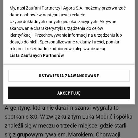
kontuzji
My, nasi Zaufani Partnerzy i Agora S.A. możemy przetwarzać
dane osobowe w następujących celach:
W Katarze reprezentacja Chorwacji wyszła z grupy F
Użycie dokładnych danych geolokalizacyjnych. Aktywne
skanowanie charakterystyki urządzenia do celów
z drugiego miejsca, wygrywając z Kanadą 4:1 oraz
identyfikacji. Przechowywanie informacji na urządzeniu lub
bezbramkowo remisując z
Marokiem
i Belgią.
dostęp do nich. Spersonalizowane reklamy i treści, pomiar
Następnie byli wicemistrzowie globu w 1/8 finału po
reklam i treści, badnie odbiorców i ulepszanie usług.
Lista Zaufanych Partnerów
rzutach karnych pokonali Japonię 3:1, w ćwierćfinale
zaś przeszli faworyta turnieju, Brazylię, wygrywając
po dogrywce aż 4:2.
USTAWIENIA ZAAWANSOWANE
Ze ścianą Chorwaci spotkali się dopiero w półfinale.
AKCEPTUJĘ
Tam trafili na późniejszych
mistrzów świata
,
Argentynę, która nie dała im szans i wygrała to
spotkanie 3:0. W związku z tym Luka Modrić i spółka
znaleźli się w meczu o trzecie miejsce, gdzie starli
się z grupowym rywalem, Marokiem. Chorwacji