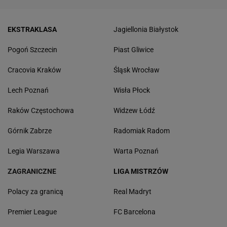
EKSTRAKLASA
Jagiellonia Białystok
Pogoń Szczecin
Piast Gliwice
Cracovia Kraków
Śląsk Wrocław
Lech Poznań
Wisła Płock
Raków Częstochowa
Widzew Łódź
Górnik Zabrze
Radomiak Radom
Legia Warszawa
Warta Poznań
ZAGRANICZNE
LIGA MISTRZÓW
Polacy za granicą
Real Madryt
Premier League
FC Barcelona