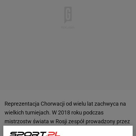
Reprezentacja Chorwacji od wielu lat zachwyca na
wielkich turniejach. W 2018 roku podczas
mistrzostw świata w Rosji zespół prowadzony przez
Zlatko Dalicia dotarł do finału, przegrywając tam 2:4