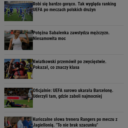
Robi się bardzo gorąco. Tak wygląda ranking
UEFA po meczach polskich drużyn
Potężna Sabalenka zawstydza mężczyzn.
Niesamowita moc
Kwiatkowski przemówił po zwycięstwie.
Pokazał, co znaczy klasa
Oficjalnie: UEFA surowo ukarała Barcelonę.
Uderzyli tam, gdzie zaboli najmocniej
Kuriozalne słowa trenera Rangers po meczu z
Jagiellonią. "To nie brak szacunku"