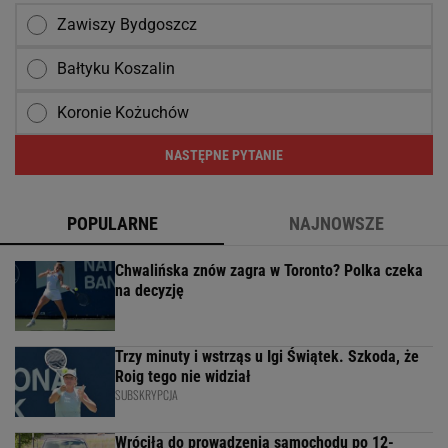
Zawiszy Bydgoszcz
Bałtyku Koszalin
Koronie Kożuchów
NASTĘPNE PYTANIE
POPULARNE
NAJNOWSZE
Chwalińska znów zagra w Toronto? Polka czeka
na decyzję
Trzy minuty i wstrząs u Igi Świątek. Szkoda, że
Roig tego nie widział
SUBSKRYPCJA
Wróciła do prowadzenia samochodu po 12-