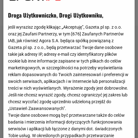
z Francją. Ostatni mundial też przyniósł Chorwatom
wiele wrażeń.
Droga Użytkowniczko, Drogi Użytkowniku,
jeśli wyrazisz zgodę klikając „Akceptuję”, Gazeta.pl sp. z o.o.
oraz jej Zaufani Partnerzy, w tym [
676
] Zaufanych Partnerów
IAB, jak również Agora S.A. będąca spółką powiązaną z
Gazeta.pl sp. z o.o., będą przetwarzać Twoje dane osobowe
takie jak adresy IP, adresy e-mail czy identyfikatory plików
cookie lub inne informacje zapisane w tych plikach do celów
marketingowych, w szczególności na potrzeby wyświetlania
reklam dopasowanych do Twoich zainteresowań i preferencji w
swoich serwisach, aplikacjach i w Internecie lub personalizacji
treści w nich wyświetlanych. Wyrażenie zgody jest dobrowolne.
Jeśli nie chcesz wyrazić zgody, chcesz ograniczyć jej zakres lub
chcesz wycofać zgodę uprzednio udzieloną przejdź do
„Ustawień Zaawansowanych”.
Twoje dane osobowe mogą być przetwarzane także do celów
badania i mierzenia informacji dotyczących funkcjonowania
serwisów i aplikacji lub łączone z danymi dot. świadczonych
Tobie usług. W określonych przypadkach przetwarzanie