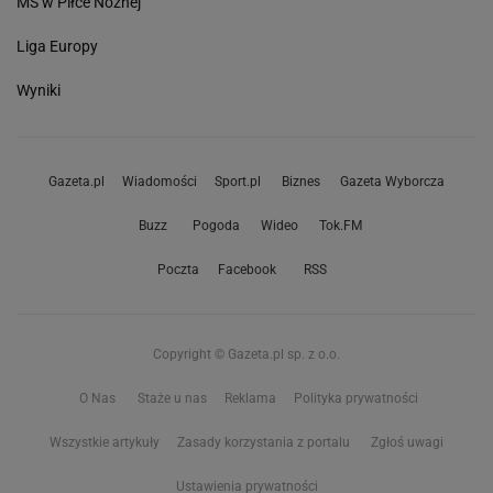
MŚ w Piłce Nożnej
Liga Europy
Wyniki
Gazeta.pl
Wiadomości
Sport.pl
Biznes
Gazeta Wyborcza
Buzz
Pogoda
Wideo
Tok.FM
Poczta
Facebook
RSS
Copyright © Gazeta.pl sp. z o.o.
O Nas
Staże u nas
Reklama
Polityka prywatności
Wszystkie artykuły
Zasady korzystania z portalu
Zgłoś uwagi
Ustawienia prywatności