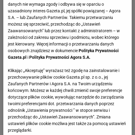
danych nie wymaga zgody i odbywa się w oparciu o
uzasadniony interes Gazeta.pl, jej spółki powiązanej – Agora
S.A. – lub Zaufanych Partnerów. Takiemu przetwarzaniu
możesz się sprzeciwić, przechodząc do „Ustawień
Zaawansowanych” lub przez kontakt z administratorem – w
zależności od zakresu sprzeciwu i podmiotu, wobec którego
jest kierowany. Więcej informacji o przetwarzaniu danych
osobowych znajdziesz w dokumencie
Polityka Prywatności
Gazeta.pl
i
Polityka Prywatności Agora S.A.
Klikając „Akceptuję” wyrażasz też zgodę na zainstalowanie i
przechowywanie plików cookie Gazeta.pl sp. z o.o., jej
Zaufanych Partnerów i Agora S.A. na Twoim urządzeniu
końcowym. Możesz w każdej chwili zmienić swoje preferencje
dotyczące plików cookie, wywołując narzędzie do zarządzania
Zobacz wideo
Lewandowski: Ciężko coś powiedzieć,
twoimi preferencjami dot. przetwarzania danych poprzez
odnośnik „Ustawienia prywatności ” w stopce serwisu i
bo to jest niewiarygodne
przechodząc do „Ustawień Zaawansowanych”. Zmiana
ustawień plików cookie możliwa jest także za pomocą ustawień
Ivana Knoll z problemem. "Miss mundialu" doznała
przeglądarki.