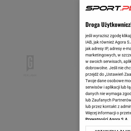
Droga Użytkownicz
jeśli wyrazisz zgodę klika
IAB, jak również Agora S
jak adresy IP, adresy e-m
marketingowych, w szcze
w swoich serwisach, aplik
dobrowolne. Jeśli nie ch
przejdź do „Ustawień Z
Twoje dane osobowe mogą
serwisów i aplikacji lub
danych nie wymaga zgody 
lub Zaufanych Partnerów
lub przez kontakt z admi
Więcej informacji o prz
Prywatności Agora S.A.