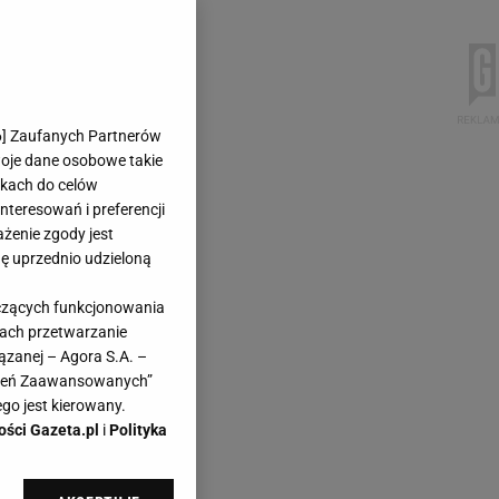
6
] Zaufanych Partnerów
woje dane osobowe takie
likach do celów
teresowań i preferencji
ażenie zgody jest
dę uprzednio udzieloną
yczących funkcjonowania
kach przetwarzanie
ązanej – Agora S.A. –
awień Zaawansowanych”
go jest kierowany.
ości Gazeta.pl
i
Polityka