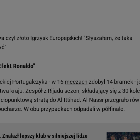
lczyl złoto Igrzysk Europejskich! "Słyszałem, że taka
yć"
fekt Ronaldo"
ckiej Portugalczyka - w 16
meczach
zdobył 14 bramek - j
wa kraju. Zespół z Rijadu sezon, składający się z 30 kole
ciopunktową stratą do Al-Ittihad. Al-Nassr przegrało rów
ucharze. W obu przypadkach odpadali w półfinale.
Znalazł lepszy klub w silniejszej lidze