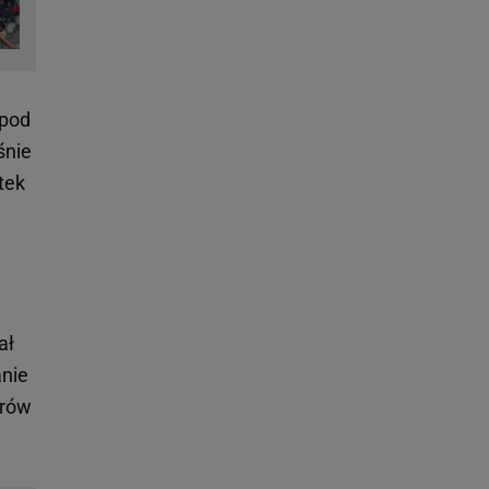
 pod
śnie
tek
ał
anie
arów