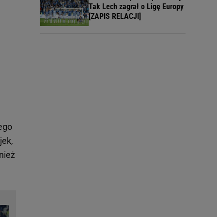
Tak Lech zagrał o Ligę Europy
[ZAPIS RELACJI]
ego
jek,
nież