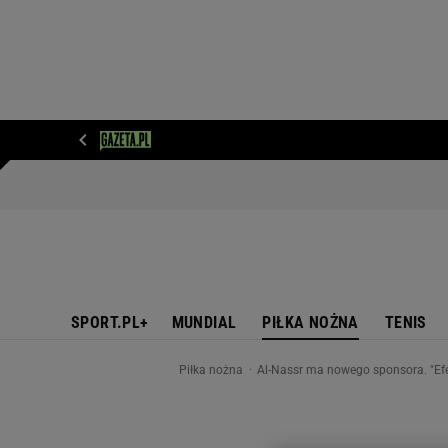
WIADOMOŚCI
NEXT
SPORT
PLOTEK
D
SPORT.PL+
MUNDIAL
PIŁKA NOŻNA
TENIS
Piłka nożna
Al-Nassr ma nowego sponsora. "Ef