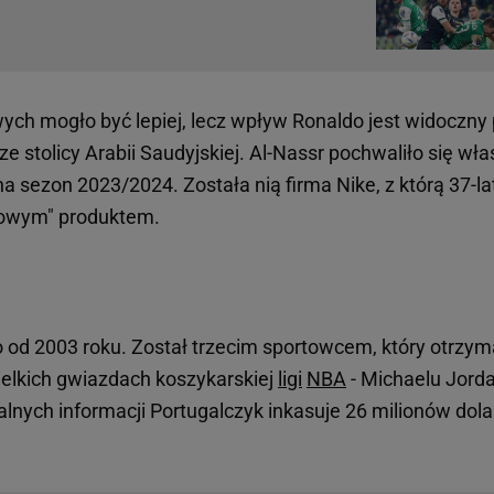
ch mogło być lepiej, lecz wpływ Ronaldo jest widoczny
stolicy Arabii Saudyjskiej. Al-Nassr pochwaliło się wła
sezon 2023/2024. Została nią firma Nike, z którą 37-la
lagowym" produktem.
o od 2003 roku. Został trzecim sportowcem, który otrzym
ielkich gwiazdach koszykarskiej
ligi
NBA
- Michaelu Jord
lnych informacji Portugalczyk inkasuje 26 milionów dol