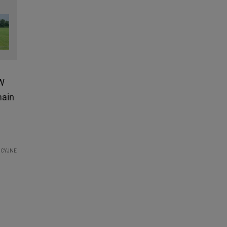
 W
main