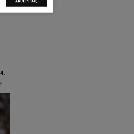
AKCEPTUJĘ
l sp. z o.o., jej
ić swoje preferencje
arzania danych poprzez
ych”. Zmiana ustawień
ach:
 celów identyfikacji.
omiar reklam i treści,
4.
.