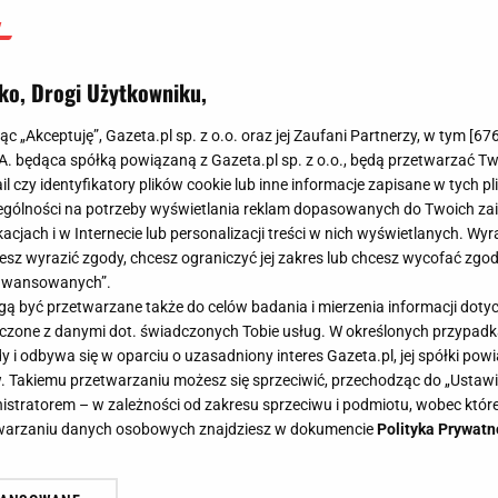
ko, Drogi Użytkowniku,
jąc „Akceptuję”, Gazeta.pl sp. z o.o. oraz jej Zaufani Partnerzy, w tym [
67
.A. będąca spółką powiązaną z Gazeta.pl sp. z o.o., będą przetwarzać T
ail czy identyfikatory plików cookie lub inne informacje zapisane w tych p
gólności na potrzeby wyświetlania reklam dopasowanych do Twoich zain
acjach i w Internecie lub personalizacji treści w nich wyświetlanych. Wyr
cesz wyrazić zgody, chcesz ograniczyć jej zakres lub chcesz wycofać zgo
aawansowanych”.
 być przetwarzane także do celów badania i mierzenia informacji dot
 łączone z danymi dot. świadczonych Tobie usług. W określonych przypad
i odbywa się w oparciu o uzasadniony interes Gazeta.pl, jej spółki powi
. Takiemu przetwarzaniu możesz się sprzeciwić, przechodząc do „Ust
nistratorem – w zależności od zakresu sprzeciwu i podmiotu, wobec które
etwarzaniu danych osobowych znajdziesz w dokumencie
Polityka Prywatn