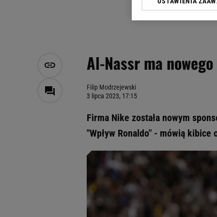
USTAWIENIA ZAA
Klikając „Akceptuję” wyra
Zaufanych Partnerów i A
dotyczące plików cookie,
odnośnik „Ustawienia pr
plików cookie możliwa je
Al-Nassr ma nowego 
My, nasi Zaufani Partne
Użycie dokładnych danych
Przechowywanie informacji
Filip Modrzejewski
3 lipca 2023, 17:15
badnie odbiorców i uleps
Firma Nike została nowym spons
"Wpływ Ronaldo" - mówią kibice o