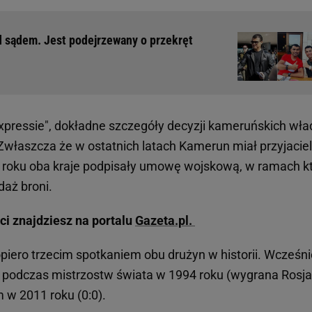
ed sądem. Jest podejrzewany o przekręt
xpressie", dokładne szczegóły decyzji kameruńskich wła
Zwłaszcza że w ostatnich latach Kamerun miał przyjaciel
2 roku oba kraje podpisały umowę wojskową, w ramach kt
daż broni.
ci znajdziesz na portalu
Gazeta.pl.
piero trzecim spotkaniem obu drużyn w historii. Wcześni
 podczas mistrzostw świata w 1994 roku (wygrana Rosj
m w 2011 roku (0:0).