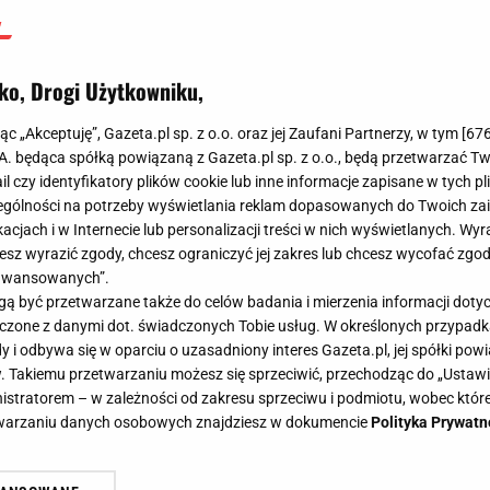
ko, Drogi Użytkowniku,
jąc „Akceptuję”, Gazeta.pl sp. z o.o. oraz jej Zaufani Partnerzy, w tym [
67
.A. będąca spółką powiązaną z Gazeta.pl sp. z o.o., będą przetwarzać T
ail czy identyfikatory plików cookie lub inne informacje zapisane w tych p
gólności na potrzeby wyświetlania reklam dopasowanych do Twoich zain
acjach i w Internecie lub personalizacji treści w nich wyświetlanych. Wyr
cesz wyrazić zgody, chcesz ograniczyć jej zakres lub chcesz wycofać zgo
aawansowanych”.
 być przetwarzane także do celów badania i mierzenia informacji dot
 łączone z danymi dot. świadczonych Tobie usług. W określonych przypad
i odbywa się w oparciu o uzasadniony interes Gazeta.pl, jej spółki powi
. Takiemu przetwarzaniu możesz się sprzeciwić, przechodząc do „Ust
nistratorem – w zależności od zakresu sprzeciwu i podmiotu, wobec które
etwarzaniu danych osobowych znajdziesz w dokumencie
Polityka Prywatn