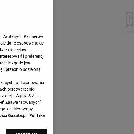
6
] Zaufanych Partnerów
woje dane osobowe takie
likach do celów
teresowań i preferencji
ażenie zgody jest
dę uprzednio udzieloną
yczących funkcjonowania
kach przetwarzanie
ązanej – Agora S.A. –
awień Zaawansowanych”
go jest kierowany.
ości Gazeta.pl
i
Polityka