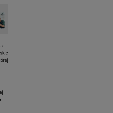
dz
skie
órej
ej
an