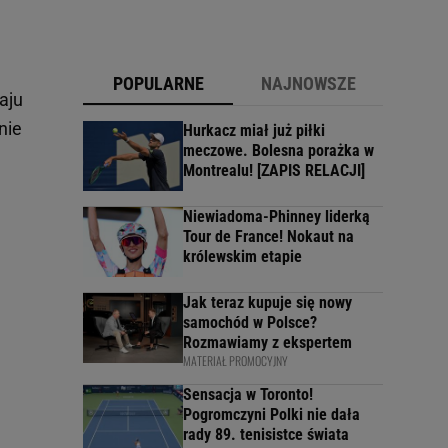
POPULARNE
NAJNOWSZE
aju
nie
Hurkacz miał już piłki
meczowe. Bolesna porażka w
Montrealu! [ZAPIS RELACJI]
Niewiadoma-Phinney liderką
Tour de France! Nokaut na
królewskim etapie
Jak teraz kupuje się nowy
samochód w Polsce?
Rozmawiamy z ekspertem
MATERIAŁ PROMOCYJNY
Sensacja w Toronto!
Pogromczyni Polki nie dała
rady 89. tenisistce świata