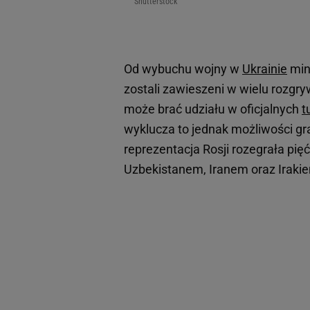
Shutterstock
Od wybuchu wojny w
Ukrainie
minę
zostali zawieszeni w wielu rozgr
może brać udziału w oficjalnych
t
wyklucza to jednak możliwości gr
reprezentacja Rosji rozegrała pię
Uzbekistanem, Iranem oraz Iraki