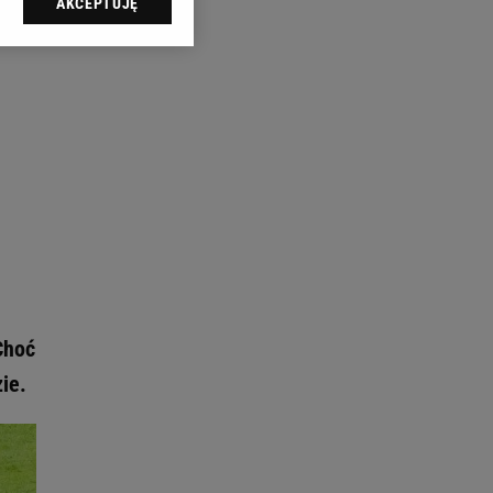
AKCEPTUJĘ
l sp. z o.o., jej
ić swoje preferencje
arzania danych poprzez
ych”. Zmiana ustawień
ach:
 celów identyfikacji.
omiar reklam i treści,
Choć
ie.