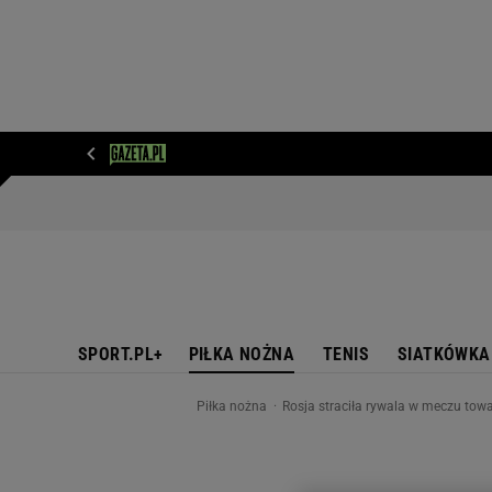
WIADOMOŚCI
NEXT
SPORT
PLOTEK
D
SPORT.PL+
PIŁKA NOŻNA
TENIS
SIATKÓWKA
Piłka nożna
Rosja straciła rywala w meczu tow