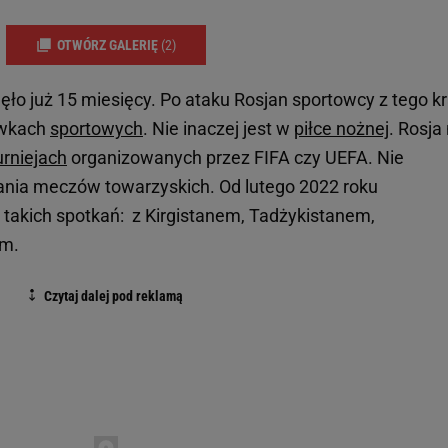
OTWÓRZ GALERIĘ
(2)
ło już 15 miesięcy. Po ataku Rosjan sportowcy z tego kr
ywkach
sportowych
. Nie inaczej jest w
piłce nożnej
. Rosja 
urniejach
organizowanych przez FIFA czy UEFA. Nie
ania meczów towarzyskich. Od lutego 2022 roku
ć takich spotkań: z Kirgistanem, Tadżykistanem,
em.