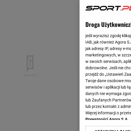
Droga Użytkownicz
jeśli wyrazisz zgodę klika
IAB, jak również Agora S
jak adresy IP, adresy e-m
marketingowych, w szcze
w swoich serwisach, aplik
dobrowolne. Jeśli nie ch
przejdź do „Ustawień Z
Twoje dane osobowe mogą
serwisów i aplikacji lub
danych nie wymaga zgody 
lub Zaufanych Partnerów
lub przez kontakt z admi
Więcej informacji o prz
Prywatności Agora S.A.