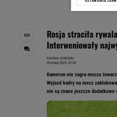
USTAWIENIA ZAA
Klikając „Akceptuję” wyra
Zaufanych Partnerów i A
dotyczące plików cookie,
odnośnik „Ustawienia pr
plików cookie możliwa je
Rosja straciła rywa
My, nasi Zaufani Partne
Interweniowały najw
Użycie dokładnych danych
Przechowywanie informacji
badnie odbiorców i uleps
Karolina Jaskulska
26 maja 2023, 07:03
Kamerun nie zagra meczu towarzy
Wyjazd kadry na mecz zablokował
nie są znane jeszcze dodatkowe s