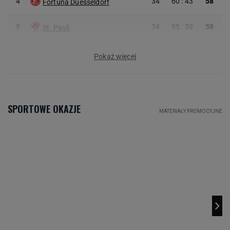
4
34
60 : 43
58
Fortuna Duesseldorf
5
34
55 : 39
58
St. Pauli
Pokaż więcej