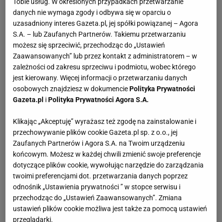
Tobie usług. W określonych przypadkach przetwarzanie
danych nie wymaga zgody i odbywa się w oparciu o
uzasadniony interes Gazeta.pl, jej spółki powiązanej – Agora
S.A. – lub Zaufanych Partnerów. Takiemu przetwarzaniu
możesz się sprzeciwić, przechodząc do „Ustawień
Zaawansowanych” lub przez kontakt z administratorem – w
zależności od zakresu sprzeciwu i podmiotu, wobec którego
jest kierowany. Więcej informacji o przetwarzaniu danych
osobowych znajdziesz w dokumencie
Polityka Prywatności
Gazeta.pl
i
Polityka Prywatności Agora S.A.
Klikając „Akceptuję” wyrażasz też zgodę na zainstalowanie i
przechowywanie plików cookie Gazeta.pl sp. z o.o., jej
Zaufanych Partnerów i Agora S.A. na Twoim urządzeniu
końcowym. Możesz w każdej chwili zmienić swoje preferencje
dotyczące plików cookie, wywołując narzędzie do zarządzania
twoimi preferencjami dot. przetwarzania danych poprzez
odnośnik „Ustawienia prywatności ” w stopce serwisu i
przechodząc do „Ustawień Zaawansowanych”. Zmiana
ustawień plików cookie możliwa jest także za pomocą ustawień
przeglądarki.