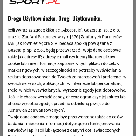
Dopiero po sierpniowym transferze do Fortuny
Duesseldorf odżył. Zdobył zaufanie trenera i
Droga Użytkowniczko, Drogi Użytkowniku,
otrzymał szansę regularnych występów. Razem z
jeśli wyrazisz zgodę klikając „Akceptuję”, Gazeta.pl sp. z o.o.
Dawidem Kownackim przeprowadzili kilka
oraz jej Zaufani Partnerzy, w tym [
676
] Zaufanych Partnerów
znakomitych akcji, po których padły gole. Wydaje się,
IAB, jak również Agora S.A. będąca spółką powiązaną z
Gazeta.pl sp. z o.o., będą przetwarzać Twoje dane osobowe
że przygoda obu reprezentantów Polski z
takie jak adresy IP, adresy e-mail czy identyfikatory plików
niemieckim klubem dobiega końca. Fortuny nie stać
cookie lub inne informacje zapisane w tych plikach do celów
na wykupienie Karbownika i ten najprawdopodobniej
marketingowych, w szczególności na potrzeby wyświetlania
reklam dopasowanych do Twoich zainteresowań i preferencji w
wróci do Brighton.
swoich serwisach, aplikacjach i w Internecie lub personalizacji
treści w nich wyświetlanych. Wyrażenie zgody jest dobrowolne.
Jeśli nie chcesz wyrazić zgody, chcesz ograniczyć jej zakres lub
chcesz wycofać zgodę uprzednio udzieloną przejdź do
„Ustawień Zaawansowanych”.
Twoje dane osobowe mogą być przetwarzane także do celów
badania i mierzenia informacji dotyczących funkcjonowania
serwisów i aplikacji lub łączone z danymi dot. świadczonych