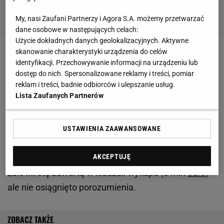
My, nasi Zaufani Partnerzy i Agora S.A. możemy przetwarzać
dane osobowe w następujących celach:
Użycie dokładnych danych geolokalizacyjnych. Aktywne
skanowanie charakterystyki urządzenia do celów
Zobacz wideo
Sposób na patologię w polskiej piłce
identyfikacji. Przechowywanie informacji na urządzeniu lub
dostęp do nich. Spersonalizowane reklamy i treści, pomiar
reklam i treści, badnie odbiorców i ulepszanie usług.
Przyszłość Karbownika w Fortunie zawisła na
Lista Zaufanych Partnerów
włosku. "Drzwi są zamknięte"
Głos w sprawie 22-latka zabrał Christian Weber.
USTAWIENIA ZAAWANSOWANE
Dyrektor
sportowy
Fortuny przekazał, że klub
AKCEPTUJĘ
negocjował z macierzystą drużyną Polaka - chciał
zbić kwotę zawartą w klauzuli wykupu (3 mln
euro
) -
ale nie osiągnięto porozumienia.