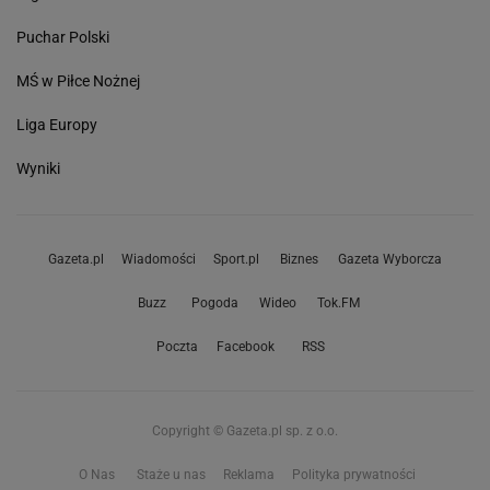
Puchar Polski
MŚ w Piłce Nożnej
Liga Europy
Wyniki
Gazeta.pl
Wiadomości
Sport.pl
Biznes
Gazeta Wyborcza
Buzz
Pogoda
Wideo
Tok.FM
Poczta
Facebook
RSS
Copyright © Gazeta.pl sp. z o.o.
O Nas
Staże u nas
Reklama
Polityka prywatności