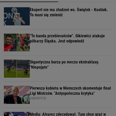
Ekspert nie ma złudzeń ws. Świątek - Kostiuk.
To musi się zmienić
"To banda przebierańców". Gikiewicz atakuje
piłkarzy Śląska. Jest odpowiedź
Gigantyczna burza po meczu ekstraklasy.
"Niepojęte"
Pierwsza kobieta w Niemczech skomentuje finał
Ligi Mistrzów. "Antyspołeczna krytyka"
SUBSKRYPCJA
Media: Alvarez zdecydował. Tam chce grać w