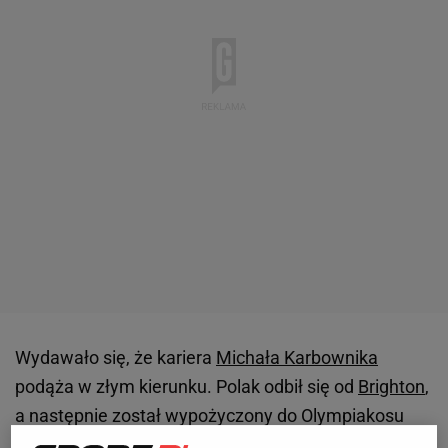
Wydawało się, że kariera
Michała Karbownika
podąża w złym kierunku. Polak odbił się od
Brighton
,
a następnie został wypożyczony do Olympiakosu
Pireus, gdzie występował głównie w rezerwach.