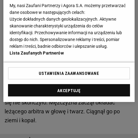
My, nasi Zaufani Partnerzy i Agora S.A. możemy przetwarzać
dane osobowe w następujących celach:
Bestialskie pobicie po meczu. Sędzia trafił do
Użycie dokładnych danych geolokalizacyjnych. Aktywne
szpitala, a napastnik na policję
skanowanie charakterystyki urządzenia do celów
identyfikacji. Przechowywanie informacji na urządzeniu lub
Na nagraniu, które pojawiło się w mediach
dostęp do nich. Spersonalizowane reklamy i treści, pomiar
reklam i treści, badnie odbiorców i ulepszanie usług.
społecznościowych widać, że kibice mieli pretensje
Lista Zaufanych Partnerów
do arbitra i jasno wyrażali to zza barierek przy
boisku. W pewnym momencie jeden z nich krzyknął:
USTAWIENIA ZAAWANSOWANE
"Wynoś się stąd". W tym samym momencie do
rozjemcy podbiegł agresywny mężczyzna i jednym
AKCEPTUJĘ
ciosem powalił go na murawę. Na jednym uderzeniu
się nie skończyło. Mężczyzna zaczął okładać
leżącego arbitra w głowę i twarz. Ciągnął go po
ziemi i kopał.