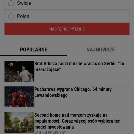
Świcie
Polonii
NASTĘPNE PYTANIE
POPULARNE
NAJNOWSZE
Brat Grbicia radzi mu nie wracać do Serbii. "To
przerażające"
Pucharowa wygrana Chicago. 64 minuty
Lewandowskiego
Second home nad morzem zyskuje na
popularności. Coraz więcej osób wybiera ten
model inwestowania
MATERIAŁ PROMOCYJNY