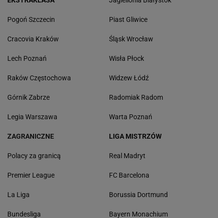
EKSTRAKLASA
Jagiellonia Białystok
Pogoń Szczecin
Piast Gliwice
Cracovia Kraków
Śląsk Wrocław
Lech Poznań
Wisła Płock
Raków Częstochowa
Widzew Łódź
Górnik Zabrze
Radomiak Radom
Legia Warszawa
Warta Poznań
ZAGRANICZNE
LIGA MISTRZÓW
Polacy za granicą
Real Madryt
Premier League
FC Barcelona
La Liga
Borussia Dortmund
Bundesliga
Bayern Monachium