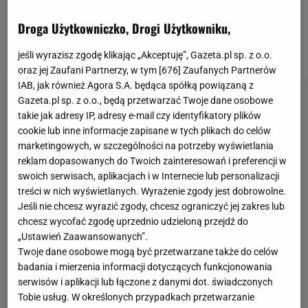
wiadomo jednak, że mężczyzna brutalnie pobił
Droga Użytkowniczko, Drogi Użytkowniku,
arbitra spotkania, a świadkowie wydarzenia nie
zdołali temu zapobiec.
jeśli wyrazisz zgodę klikając „Akceptuję”, Gazeta.pl sp. z o.o.
oraz jej Zaufani Partnerzy, w tym [
676
] Zaufanych Partnerów
IAB, jak również Agora S.A. będąca spółką powiązaną z
Gazeta.pl sp. z o.o., będą przetwarzać Twoje dane osobowe
takie jak adresy IP, adresy e-mail czy identyfikatory plików
cookie lub inne informacje zapisane w tych plikach do celów
marketingowych, w szczególności na potrzeby wyświetlania
reklam dopasowanych do Twoich zainteresowań i preferencji w
swoich serwisach, aplikacjach i w Internecie lub personalizacji
treści w nich wyświetlanych. Wyrażenie zgody jest dobrowolne.
Jeśli nie chcesz wyrazić zgody, chcesz ograniczyć jej zakres lub
chcesz wycofać zgodę uprzednio udzieloną przejdź do
„Ustawień Zaawansowanych”.
Twoje dane osobowe mogą być przetwarzane także do celów
badania i mierzenia informacji dotyczących funkcjonowania
serwisów i aplikacji lub łączone z danymi dot. świadczonych
Tobie usług. W określonych przypadkach przetwarzanie