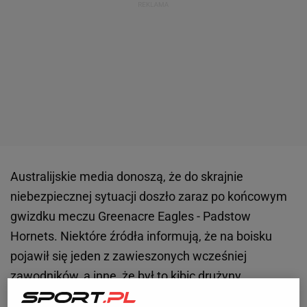
Australijskie media donoszą, że do skrajnie
niebezpiecznej sytuacji doszło zaraz po końcowym
gwizdku meczu Greenacre Eagles - Padstow
Hornets. Niektóre źródła informują, że na boisku
pojawił się jeden z zawieszonych wcześniej
zawodników, a inne, że był to kibic drużyny
gospodarzy. Z wideo w mediach społecznościowych