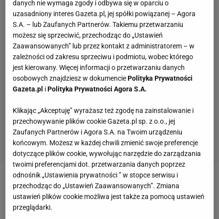
danych nie wymaga zgody i odbywa się w oparciu o
uzasadniony interes Gazeta.pl, jej spółki powiązanej – Agora
S.A. – lub Zaufanych Partnerów. Takiemu przetwarzaniu
możesz się sprzeciwić, przechodząc do „Ustawień
Zaawansowanych” lub przez kontakt z administratorem – w
zależności od zakresu sprzeciwu i podmiotu, wobec którego
jest kierowany. Więcej informacji o przetwarzaniu danych
osobowych znajdziesz w dokumencie
Polityka Prywatności
Gazeta.pl
i
Polityka Prywatności Agora S.A.
Klikając „Akceptuję” wyrażasz też zgodę na zainstalowanie i
przechowywanie plików cookie Gazeta.pl sp. z o.o., jej
Zaufanych Partnerów i Agora S.A. na Twoim urządzeniu
końcowym. Możesz w każdej chwili zmienić swoje preferencje
dotyczące plików cookie, wywołując narzędzie do zarządzania
twoimi preferencjami dot. przetwarzania danych poprzez
odnośnik „Ustawienia prywatności ” w stopce serwisu i
Zobacz wideo
"Poczułem się jak bokser zawodowy,
przechodząc do „Ustawień Zaawansowanych”. Zmiana
ustawień plików cookie możliwa jest także za pomocą ustawień
stres był". Suzuki Boxing Promotion kształtuje
przeglądarki.
polskich pięściarzy