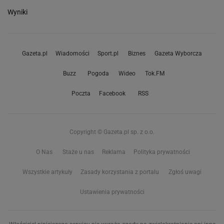
Wyniki
Gazeta.pl
Wiadomości
Sport.pl
Biznes
Gazeta Wyborcza
Buzz
Pogoda
Wideo
Tok.FM
Poczta
Facebook
RSS
Copyright © Gazeta.pl sp. z o.o.
O Nas
Staże u nas
Reklama
Polityka prywatności
Wszystkie artykuły
Zasady korzystania z portalu
Zgłoś uwagi
Ustawienia prywatności