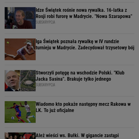
Idze Świątek rośnie nowa rywalka. 16-latka z
Rosji robi furorę w Madrycie. "Nowa Szarapowa"
SUBSKRYPCJA
Iga Świątek poznała rywalkę w IV rundzie
turnieju w Madrycie. Zadecydował trzysetowy bój
Stworzyli potęgę na wschodzie Polski. "Klub
Jacka Sasina". Brakuje tylko jednego
SUBSKRYPCJA
Wiadomo kto pokaże następny mecz Rakowa w
LK. To już oficjalne
Ależ wieści ws. Bułki. W gigancie zastąpi