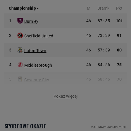
Championship
-
M
Bramki
Pkt
1
46
87 : 35
101
Burnley
2
46
73 : 39
91
Sheffield United
3
46
57 : 39
80
Luton Town
4
46
84 : 56
75
Middlesbrough
5
46
58 : 46
70
Coventry City
Pokaż więcej