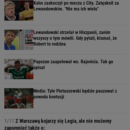
Kahn zaskoczył po meczu z City. Zatęsknił za
Lewandowskim. "Nie ma ich wielu"
Lewandowski strzelał w Hiszpanii, zanim
wszyscy o tym mówili. Gdy pytali, kłamał, że
Robert to rodzina
Papszun zaapelował ws. Rajovicia. Tak go
opisał
Media: Tyle Pietuszewski będzie pauzował z
powodu kontuzji
1/11
Z Warszawą kojarzy się Legia, ale nie możemy
zapomnieć także o: