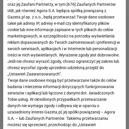
zrobił to zgodnie z przepisami.
oraz jej Zaufani Partnerzy, w tym [
676
] Zaufanych Partnerów
IAB, jak również Agora S.A. będąca spółką powiązaną z
Gazeta.pl sp. z o.o., będą przetwarzać Twoje dane osobowe
takie jak adresy IP, adresy e-mail czy identyfikatory plików
cookie lub inne informacje zapisane w tych plikach do celów
marketingowych, w szczególności na potrzeby wyświetlania
reklam dopasowanych do Twoich zainteresowań i preferencji w
swoich serwisach, aplikacjach i w Internecie lub personalizacji
treści w nich wyświetlanych. Wyrażenie zgody jest dobrowolne.
Jeśli nie chcesz wyrazić zgody, chcesz ograniczyć jej zakres lub
chcesz wycofać zgodę uprzednio udzieloną przejdź do
„Ustawień Zaawansowanych”.
Twoje dane osobowe mogą być przetwarzane także do celów
badania i mierzenia informacji dotyczących funkcjonowania
serwisów i aplikacji lub łączone z danymi dot. świadczonych
Tobie usług. W określonych przypadkach przetwarzanie
danych nie wymaga zgody i odbywa się w oparciu o
uzasadniony interes Gazeta.pl, jej spółki powiązanej – Agora
S.A. – lub Zaufanych Partnerów. Takiemu przetwarzaniu
możesz się sprzeciwić, przechodząc do „Ustawień