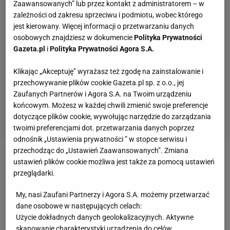
Zaawansowanych” lub przez kontakt z administratorem – w
zależności od zakresu sprzeciwu i podmiotu, wobec którego
jest kierowany. Więcej informacji o przetwarzaniu danych
osobowych znajdziesz w dokumencie
Polityka Prywatności
Gazeta.pl
i
Polityka Prywatności Agora S.A.
Klikając „Akceptuję” wyrażasz też zgodę na zainstalowanie i
przechowywanie plików cookie Gazeta.pl sp. z o.o., jej
Zaufanych Partnerów i Agora S.A. na Twoim urządzeniu
końcowym. Możesz w każdej chwili zmienić swoje preferencje
dotyczące plików cookie, wywołując narzędzie do zarządzania
twoimi preferencjami dot. przetwarzania danych poprzez
odnośnik „Ustawienia prywatności ” w stopce serwisu i
przechodząc do „Ustawień Zaawansowanych”. Zmiana
Zobacz wideo
Kibole grożą, przełomowe informacje!
ustawień plików cookie możliwa jest także za pomocą ustawień
przeglądarki.
Co z wielkim finałem Pucharu Polski?
My, nasi Zaufani Partnerzy i Agora S.A. możemy przetwarzać
Kuriozum w Championship. Bramkarz ledwo
dane osobowe w następujących celach:
Użycie dokładnych danych geolokalizacyjnych. Aktywne
wcisnął arcyważnego gola... Powinien być uznany?
skanowanie charakterystyki urządzenia do celów