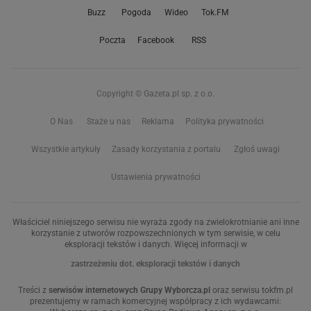
Buzz
Pogoda
Wideo
Tok.FM
Poczta
Facebook
RSS
Copyright © Gazeta.pl sp. z o.o.
O Nas
Staże u nas
Reklama
Polityka prywatności
Wszystkie artykuły
Zasady korzystania z portalu
Zgłoś uwagi
Ustawienia prywatności
Właściciel niniejszego serwisu nie wyraża zgody na zwielokrotnianie ani inne
korzystanie z utworów rozpowszechnionych w tym serwisie, w celu
eksploracji tekstów i danych. Więcej informacji w
zastrzeżeniu dot. eksploracji tekstów i danych
Treści z
serwisów internetowych Grupy Wyborcza.pl
oraz serwisu tokfm.pl
prezentujemy w ramach komercyjnej współpracy z ich wydawcami: