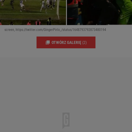
screen, https://twitter.com/GingerPirlo_/status/1648793792873480194
OTWÓRZ GALERIĘ
(2)