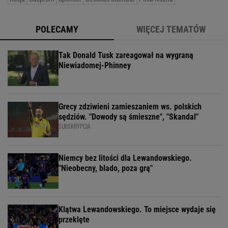
POLECAMY
WIĘCEJ TEMATÓW
Tak Donald Tusk zareagował na wygraną
Niewiadomej-Phinney
Grecy zdziwieni zamieszaniem ws. polskich
sędziów. "Dowody są śmieszne", "Skandal"
SUBSKRYPCJA
Niemcy bez litości dla Lewandowskiego.
"Nieobecny, blado, poza grą"
Klątwa Lewandowskiego. To miejsce wydaje się
przeklęte