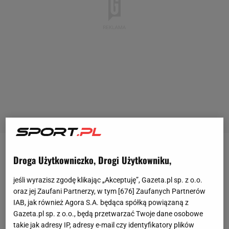
Rosjanie, w związku ze zbrojną inwazją na Ukrainę,
Droga Użytkowniczko, Drogi Użytkowniku,
przestali mieć jakiekolwiek znaczenie w środowisku
jeśli wyrazisz zgodę klikając „Akceptuję”, Gazeta.pl sp. z o.o.
piłkarskim. Zarówno kluby jak i reprezentacja
oraz jej Zaufani Partnerzy, w tym [
676
] Zaufanych Partnerów
narodowa zostały wykluczone z międzynarodowych
IAB, jak również Agora S.A. będąca spółką powiązaną z
Gazeta.pl sp. z o.o., będą przetwarzać Twoje dane osobowe
turniejów. W związku z tym kadrze pozostały jedynie
takie jak adresy IP, adresy e-mail czy identyfikatory plików