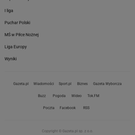
I liga
Puchar Polski
MŚ w Piłce Nożnej
Liga Europy
Wyniki
Gazeta.pl
Wiadomości
Sport.pl
Biznes
Gazeta Wyborcza
Buzz
Pogoda
Wideo
Tok.FM
Poczta
Facebook
RSS
Copyright © Gazeta.pl sp. z o.o.