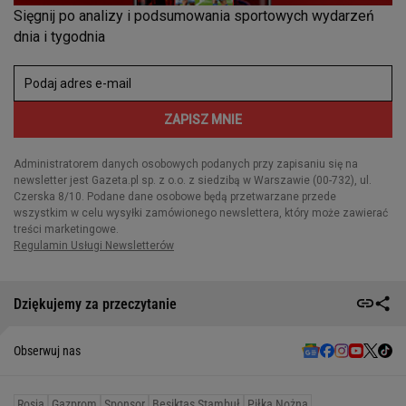
Dziękujemy za przeczytanie
Obserwuj nas
Rosja
Gazprom
Sponsor
Besiktas Stambuł
Piłka Nożna