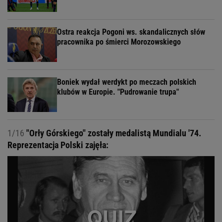
Ostra reakcja Pogoni ws. skandalicznych słów
pracownika po śmierci Morozowskiego
Boniek wydał werdykt po meczach polskich
klubów w Europie. "Pudrowanie trupa"
1/16
"Orły Górskiego" zostały medalistą Mundialu '74.
Reprezentacja Polski zajęła: