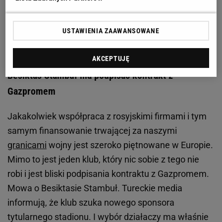
Zobacz wideo
Prezes Artur Popko po sezonie
zasadniczym PlusLigi: Frekwencja zaczyna być
USTAWIENIA ZAAWANSOWANE
imponująca
AKCEPTUJĘ
Besiktas Stambuł ma podpisać kontrakt z
Gazpromem
Jakakolwiek współpraca z rosyjskimi firmami i tym
samym finansowanie trwającej za naszymi
granicami
wojny jest szeroko piętnowane w Europie.
Mimo to jest jeden klub, który nic sobie z tego nie
robi i jest bliski podpisania kontraktu z Gazpromem.
Mowa o Besiktasie Stambuł. Tureckie media
informują, że klub szuka nowego sponsora
tytularnego stadionu. I wybór działaczy ma właśnie