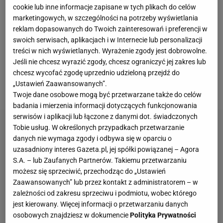
mecze towarzyskie. Podobny los spotkał także
cookie lub inne informacje zapisane w tych plikach do celów
rosyjskich sponsorów.
W tym między innymi
marketingowych, w szczególności na potrzeby wyświetlania
przedsiębiorstwo Gazprom, z którym z powodu
reklam dopasowanych do Twoich zainteresowań i preferencji w
swoich serwisach, aplikacjach i w Internecie lub personalizacji
wojny umowę rozwiązało Schalke 04
treści w nich wyświetlanych. Wyrażenie zgody jest dobrowolne.
Gelsenkirchen.
Rosyjski gigant był też sponsorem
Jeśli nie chcesz wyrazić zgody, chcesz ograniczyć jej zakres lub
Ligi Mistrzów
, ale władze podjęły identyczną decyzję
chcesz wycofać zgodę uprzednio udzieloną przejdź do
„Ustawień Zaawansowanych”.
o rozstaniu.
Twoje dane osobowe mogą być przetwarzane także do celów
badania i mierzenia informacji dotyczących funkcjonowania
serwisów i aplikacji lub łączone z danymi dot. świadczonych
Tobie usług. W określonych przypadkach przetwarzanie
danych nie wymaga zgody i odbywa się w oparciu o
uzasadniony interes Gazeta.pl, jej spółki powiązanej – Agora
S.A. – lub Zaufanych Partnerów. Takiemu przetwarzaniu
możesz się sprzeciwić, przechodząc do „Ustawień
Zaawansowanych” lub przez kontakt z administratorem – w
zależności od zakresu sprzeciwu i podmiotu, wobec którego
jest kierowany. Więcej informacji o przetwarzaniu danych
osobowych znajdziesz w dokumencie
Polityka Prywatności