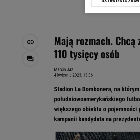
USTAWIENIA ZAA
Klikając „Akceptuję” wyra
Zaufanych Partnerów i A
dotyczące plików cookie,
odnośnik „Ustawienia pr
plików cookie możliwa je
Mają rozmach. Chcą 
My, nasi Zaufani Partne
110 tysięcy osób
Użycie dokładnych danych
Przechowywanie informacji
badnie odbiorców i uleps
Marcin Jaz
4 kwietnia 2023, 13:36
Stadion La Bombonera, na którym 
południowoamerykańskiego futbolu
większego obiektu o pojemności 
kampanii kandydata na prezydenta