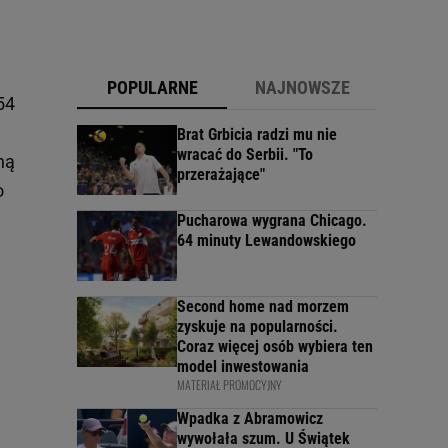
POPULARNE
NAJNOWSZE
54
Brat Grbicia radzi mu nie
wracać do Serbii. "To
ną
przerażające"
o
Pucharowa wygrana Chicago.
64 minuty Lewandowskiego
Second home nad morzem
zyskuje na popularności.
Coraz więcej osób wybiera ten
model inwestowania
MATERIAŁ PROMOCYJNY
Wpadka z Abramowicz
wywołała szum. U Świątek