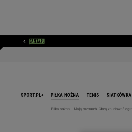
WIADOMOŚCI
NEXT
SPORT
PLOTEK
D
SPORT.PL+
PIŁKA NOŻNA
TENIS
SIATKÓWKA
Piłka nożna
Mają rozmach. Chcą zbudować ogro