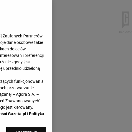
6
] Zaufanych Partnerów
woje dane osobowe takie
likach do celów
teresowań i preferencji
ażenie zgody jest
dę uprzednio udzieloną
yczących funkcjonowania
kach przetwarzanie
ązanej – Agora S.A. –
awień Zaawansowanych”
go jest kierowany.
ości Gazeta.pl
i
Polityka