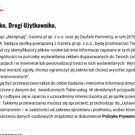
ko, Drogi Użytkowniku,
jąc „Akceptuję”, Gazeta.pl sp. z o.o. oraz jej Zaufani Partnerzy, w tym [
67
.A. będąca spółką powiązaną z Gazeta.pl sp. z o.o., będą przetwarzać T
ail czy identyfikatory plików cookie lub inne informacje zapisane w tych p
gólności na potrzeby wyświetlania reklam dopasowanych do Twoich zain
acjach i w Internecie lub personalizacji treści w nich wyświetlanych. Wyr
cesz wyrazić zgody, chcesz ograniczyć jej zakres lub chcesz wycofać zgo
aawansowanych”.
 być przetwarzane także do celów badania i mierzenia informacji dot
 łączone z danymi dot. świadczonych Tobie usług. W określonych przypad
i odbywa się w oparciu o uzasadniony interes Gazeta.pl, jej spółki powi
. Takiemu przetwarzaniu możesz się sprzeciwić, przechodząc do „Ust
nistratorem – w zależności od zakresu sprzeciwu i podmiotu, wobec które
etwarzaniu danych osobowych znajdziesz w dokumencie
Polityka Prywatn