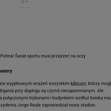
la Putina! Świat sportu musi przejrzeć na oczy
bonery
lata wyjątkowych wrażeń wszystkim
kibicom
, którzy mogl
i drgania przy dopingu są czymś niezapomnianym. Ale
ma połączonymi trybunami i budynkiem wzdłuż boiska ma
prezydenta Jorge Reale zapowiedział nowy stadion.