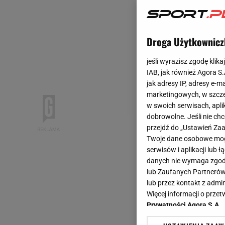
Droga Użytkownicz
jeśli wyrazisz zgodę klika
IAB, jak również Agora S
jak adresy IP, adresy e-m
marketingowych, w szcze
w swoich serwisach, aplik
dobrowolne. Jeśli nie ch
przejdź do „Ustawień Z
Twoje dane osobowe mogą
serwisów i aplikacji lub
danych nie wymaga zgody 
lub Zaufanych Partnerów
lub przez kontakt z admi
Więcej informacji o prz
Prywatności Agora S.A.