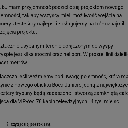
klubu mam przyjemność podzielić się projektem nowego
jemności, tak aby wszyscy mieli możliwość wejścia na
ery. Jesteśmy najlepsi i zasługujemy na to" - oznajmił
zdjęcia projektu.
sztucznie usypanym terenie dołączonym do wyspy
wyspie jest kilka stoczni oraz heliport. W prostej linii dzieli
aset metrów.
właszcza jeśli weźmiemy pod uwagę pojemność, która m
czynić z nowego obiektu Boca Juniors jedną z największy
e cztery trybuny będą zadaszone i stworzą zamkniętą cał
ca dla VIP-ów, 78 kabin telewizyjnych i 4 tys. miejsc