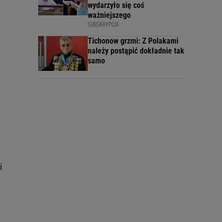
wydarzyło się coś
ważniejszego
SUBSKRYPCJA
Tichonow grzmi: Z Polakami
należy postąpić dokładnie tak
samo
i