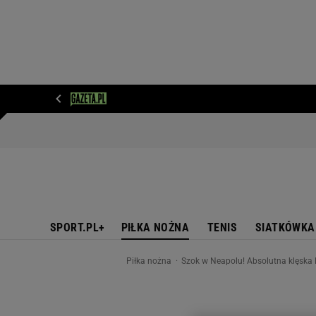
WIADOMOŚCI
NEXT
SPORT
PLOTEK
D
SPORT.PL+
PIŁKA NOŻNA
TENIS
SIATKÓWKA
Piłka nożna
Szok w Neapolu! Absolutna klęska N