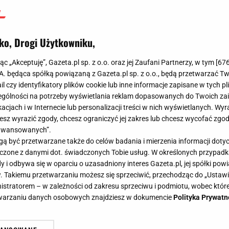
ko, Drogi Użytkowniku,
jąc „Akceptuję”, Gazeta.pl sp. z o.o. oraz jej Zaufani Partnerzy, w tym [
67
.A. będąca spółką powiązaną z Gazeta.pl sp. z o.o., będą przetwarzać T
ail czy identyfikatory plików cookie lub inne informacje zapisane w tych p
gólności na potrzeby wyświetlania reklam dopasowanych do Twoich zain
acjach i w Internecie lub personalizacji treści w nich wyświetlanych. Wyr
cesz wyrazić zgody, chcesz ograniczyć jej zakres lub chcesz wycofać zgo
aawansowanych”.
 być przetwarzane także do celów badania i mierzenia informacji dot
 łączone z danymi dot. świadczonych Tobie usług. W określonych przypad
i odbywa się w oparciu o uzasadniony interes Gazeta.pl, jej spółki powi
. Takiemu przetwarzaniu możesz się sprzeciwić, przechodząc do „Ust
nistratorem – w zależności od zakresu sprzeciwu i podmiotu, wobec które
etwarzaniu danych osobowych znajdziesz w dokumencie
Polityka Prywatn