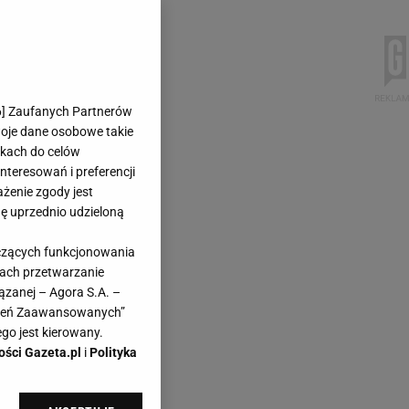
6
] Zaufanych Partnerów
woje dane osobowe takie
likach do celów
teresowań i preferencji
ażenie zgody jest
dę uprzednio udzieloną
yczących funkcjonowania
kach przetwarzanie
ązanej – Agora S.A. –
awień Zaawansowanych”
go jest kierowany.
ości Gazeta.pl
i
Polityka