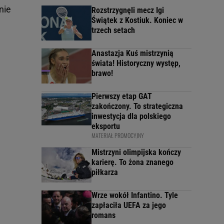
nie
Rozstrzygnęli mecz Igi
Świątek z Kostiuk. Koniec w
trzech setach
Anastazja Kuś mistrzynią
świata! Historyczny występ,
brawo!
Pierwszy etap GAT
zakończony. To strategiczna
inwestycja dla polskiego
eksportu
MATERIAŁ PROMOCYJNY
Mistrzyni olimpijska kończy
karierę. To żona znanego
piłkarza
Wrze wokół Infantino. Tyle
zapłaciła UEFA za jego
romans