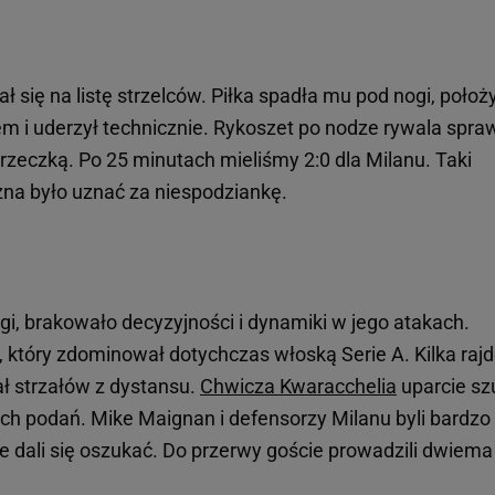
ł się na listę strzelców. Piłka spadła mu pod nogi, położ
i uderzył technicznie. Rykoszet po nodze rywala spraw
rzeczką. Po 25 minutach mieliśmy 2:0 dla Milanu. Taki
żna było uznać za niespodziankę.
i, brakowało decyzyjności i dynamiki w jego atakach.
, który zdominował dotychczas włoską Serie A. Kilka raj
ał strzałów z dystansu.
Chwicza Kwaracchelia
uparcie sz
ch podań. Mike Maignan i defensorzy Milanu byli bardzo
nie dali się oszukać. Do przerwy goście prowadzili dwiema