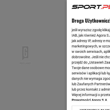
Droga Użytkownicz
jeśli wyrazisz zgodę klika
IAB, jak również Agora S
jak adresy IP, adresy e-m
marketingowych, w szcze
w swoich serwisach, aplik
dobrowolne. Jeśli nie ch
przejdź do „Ustawień Z
Twoje dane osobowe mogą
serwisów i aplikacji lub
danych nie wymaga zgody 
lub Zaufanych Partnerów
lub przez kontakt z admi
Więcej informacji o prz
Prywatności Agora S.A.