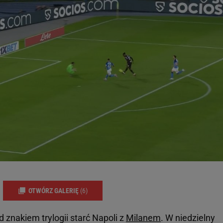
OTWÓRZ GALERIĘ
(6)
d znakiem trylogii starć Napoli z
Milanem
. W niedzielny