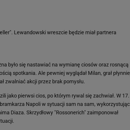
ller". Lewandowski wreszcie będzie miał partnera
żna było się nastawiać na wymianę ciosów oraz rosnącą
cią spotkania. Ale pewniej wyglądał Milan, grał płynnie
wał zwalniać akcji przez brak pomysłu.
li jako pierwsi cios, po którym rywal się zachwiał. W 17.
 bramkarza Napoli w sytuacji sam na sam, wykorzystując
hima Diaza. Skrzydłowy "Rossonerich" zaimponował
tuacji.