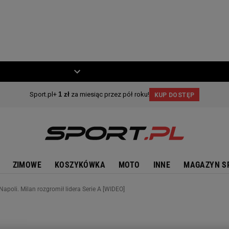
ZIECKO
MOTO
ZIMOWE
KOSZYKÓWKA
MOTO
INNE
MAGAZYN S
apoli. Milan rozgromił lidera Serie A [WIDEO]