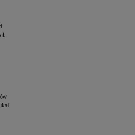
ył
ił,
dów
ukał