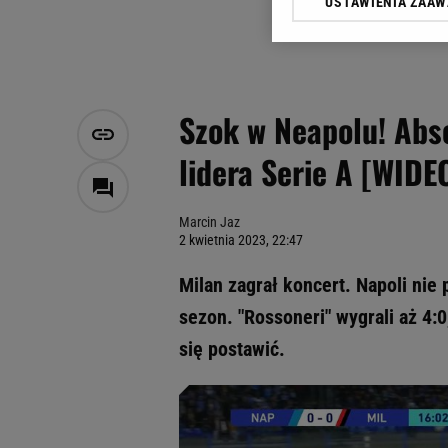
USTAWIENIA ZAA
Klikając „Akceptuję” wyra
Zaufanych Partnerów i A
dotyczące plików cookie,
odnośnik „Ustawienia pr
plików cookie możliwa je
Szok w Neapolu! Abso
My, nasi Zaufani Partne
lidera Serie A [WIDE
Użycie dokładnych danych
Przechowywanie informacji
badnie odbiorców i uleps
Marcin Jaz
2 kwietnia 2023, 22:47
Milan zagrał koncert. Napoli nie
sezon. "Rossoneri" wygrali aż 4:
się postawić.