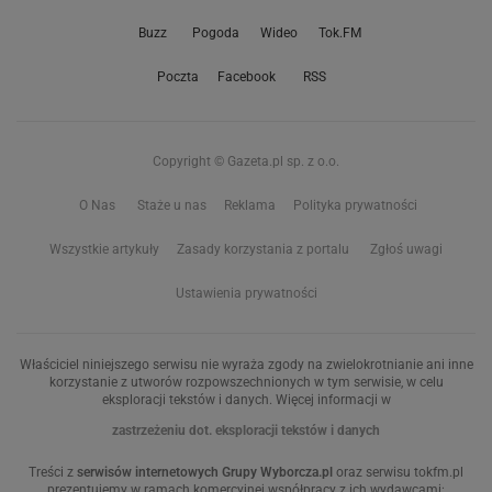
Buzz
Pogoda
Wideo
Tok.FM
Poczta
Facebook
RSS
Copyright © Gazeta.pl sp. z o.o.
O Nas
Staże u nas
Reklama
Polityka prywatności
Wszystkie artykuły
Zasady korzystania z portalu
Zgłoś uwagi
Ustawienia prywatności
Właściciel niniejszego serwisu nie wyraża zgody na zwielokrotnianie ani inne
korzystanie z utworów rozpowszechnionych w tym serwisie, w celu
eksploracji tekstów i danych. Więcej informacji w
zastrzeżeniu dot. eksploracji tekstów i danych
Treści z
serwisów internetowych Grupy Wyborcza.pl
oraz serwisu tokfm.pl
prezentujemy w ramach komercyjnej współpracy z ich wydawcami: