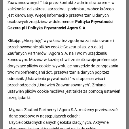
Zaawansowanych” lub przez kontakt z administratorem – w
zależności od zakresu sprzeciwu i podmiotu, wobec którego
jest kierowany. Więcej informacji o przetwarzaniu danych
osobowych znajdziesz w dokumencie
Polityka Prywatności
Gazeta.pl
i
Polityka Prywatności Agora S.A.
Klikając „Akceptuję” wyrażasz też zgodę na zainstalowanie i
przechowywanie plików cookie Gazeta.pl sp. z o.o., jej
Zaufanych Partnerów i Agora S.A. na Twoim urządzeniu
końcowym. Możesz w każdej chwili zmienić swoje preferencje
dotyczące plików cookie, wywołując narzędzie do zarządzania
twoimi preferencjami dot. przetwarzania danych poprzez
Zobacz wideo
To dlatego Lewandowski nie pojawił
odnośnik „Ustawienia prywatności ” w stopce serwisu i
się na konferencji
przechodząc do „Ustawień Zaawansowanych”. Zmiana
ustawień plików cookie możliwa jest także za pomocą ustawień
przeglądarki.
Nie je, przeprasza, choć nadziei praktycznie nie ma
My, nasi Zaufani Partnerzy i Agora S.A. możemy przetwarzać
Przypomnijmy, że Daniel Alves został osadzony w
dane osobowe w następujących celach:
jednym z katalońskich aresztów za potencjalny
Użycie dokładnych danych geolokalizacyjnych. Aktywne
skanowanie charakterystyki urządzenia do celów