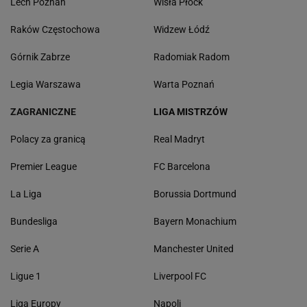
Lech Poznań
Wisła Płock
Raków Częstochowa
Widzew Łódź
Górnik Zabrze
Radomiak Radom
Legia Warszawa
Warta Poznań
ZAGRANICZNE
LIGA MISTRZÓW
Polacy za granicą
Real Madryt
Premier League
FC Barcelona
La Liga
Borussia Dortmund
Bundesliga
Bayern Monachium
Serie A
Manchester United
Ligue 1
Liverpool FC
Liga Europy
Napoli