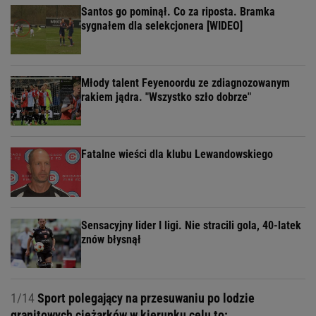
Santos go pominął. Co za riposta. Bramka
sygnałem dla selekcjonera [WIDEO]
Młody talent Feyenoordu ze zdiagnozowanym
rakiem jądra. "Wszystko szło dobrze"
Fatalne wieści dla klubu Lewandowskiego
Sensacyjny lider I ligi. Nie stracili gola, 40-latek
znów błysnął
1/14
Sport polegający na przesuwaniu po lodzie
granitowych ciężarków w kierunku celu to: