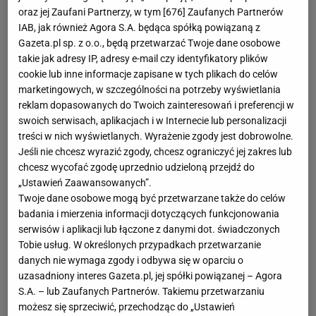
oraz jej Zaufani Partnerzy, w tym [
676
] Zaufanych Partnerów
IAB, jak również Agora S.A. będąca spółką powiązaną z
Gazeta.pl sp. z o.o., będą przetwarzać Twoje dane osobowe
takie jak adresy IP, adresy e-mail czy identyfikatory plików
cookie lub inne informacje zapisane w tych plikach do celów
marketingowych, w szczególności na potrzeby wyświetlania
reklam dopasowanych do Twoich zainteresowań i preferencji w
swoich serwisach, aplikacjach i w Internecie lub personalizacji
treści w nich wyświetlanych. Wyrażenie zgody jest dobrowolne.
Jeśli nie chcesz wyrazić zgody, chcesz ograniczyć jej zakres lub
chcesz wycofać zgodę uprzednio udzieloną przejdź do
„Ustawień Zaawansowanych”.
Twoje dane osobowe mogą być przetwarzane także do celów
badania i mierzenia informacji dotyczących funkcjonowania
serwisów i aplikacji lub łączone z danymi dot. świadczonych
Tobie usług. W określonych przypadkach przetwarzanie
danych nie wymaga zgody i odbywa się w oparciu o
uzasadniony interes Gazeta.pl, jej spółki powiązanej – Agora
S.A. – lub Zaufanych Partnerów. Takiemu przetwarzaniu
możesz się sprzeciwić, przechodząc do „Ustawień