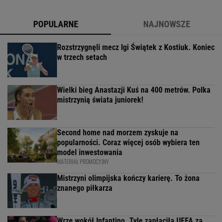
POPULARNE
NAJNOWSZE
Rozstrzygnęli mecz Igi Świątek z Kostiuk. Koniec
w trzech setach
Wielki bieg Anastazji Kuś na 400 metrów. Polka
mistrzynią świata juniorek!
Second home nad morzem zyskuje na
popularności. Coraz więcej osób wybiera ten
model inwestowania
MATERIAŁ PROMOCYJNY
Mistrzyni olimpijska kończy karierę. To żona
znanego piłkarza
Wrze wokół Infantino. Tyle zapłaciła UEFA za