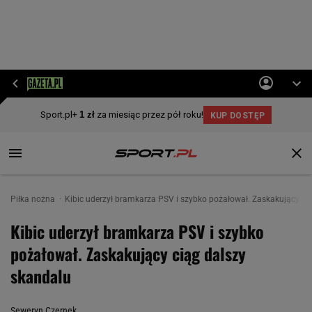
Piłka nożna
Kibic uderzył bramkarza PSV i szybko pożałował. Zaskakujący ci
Kibic uderzył bramkarza PSV i szybko
pożałował. Zaskakujący ciąg dalszy
skandalu
Seweryn Czernek