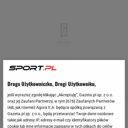
Droga Użytkowniczko, Drogi Użytkowniku,
jeśli wyrazisz zgodę klikając „Akceptuję”, Gazeta.pl sp. z o.o.
oraz jej Zaufani Partnerzy, w tym [
676
] Zaufanych Partnerów
IAB, jak również Agora S.A. będąca spółką powiązaną z
W 1/16
finału
Ligi Europy Sevilla zmierzyła się z
PSV
Gazeta.pl sp. z o.o., będą przetwarzać Twoje dane osobowe
takie jak adresy IP, adresy e-mail czy identyfikatory plików
Eindhoven
. W pierwszym meczu hiszpańska
cookie lub inne informacje zapisane w tych plikach do celów