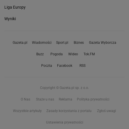
Liga Europy
Wyniki
Gazeta.pl
Wiadomości
Sport.pl
Biznes
Gazeta Wyborcza
Buzz
Pogoda
Wideo
Tok.FM
Poczta
Facebook
RSS
Copyright © Gazeta.pl sp. z o.o.
O Nas
Staże u nas
Reklama
Polityka prywatności
Wszystkie artykuły
Zasady korzystania z portalu
Zgłoś uwagi
Ustawienia prywatności