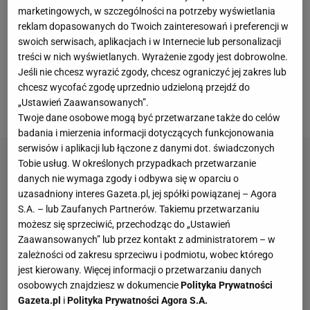
drużyna wygrała 3:0. Rewanżowe spotkanie
marketingowych, w szczególności na potrzeby wyświetlania
zakończyło się zwycięstwem PSV 2:0, co oznaczało,
reklam dopasowanych do Twoich zainteresowań i preferencji w
swoich serwisach, aplikacjach i w Internecie lub personalizacji
że do dalszej fazy awansowali rywale. W trakcie
treści w nich wyświetlanych. Wyrażenie zgody jest dobrowolne.
meczu doszło do skandalicznego incydentu z
Jeśli nie chcesz wyrazić zgody, chcesz ograniczyć jej zakres lub
udziałem Marko Dmitrovicia. Na bramkarza rzucił
chcesz wycofać zgodę uprzednio udzieloną przejdź do
„Ustawień Zaawansowanych”.
się jeden z
kibiców
holenderskiej drużyny.
Twoje dane osobowe mogą być przetwarzane także do celów
badania i mierzenia informacji dotyczących funkcjonowania
serwisów i aplikacji lub łączone z danymi dot. świadczonych
Tobie usług. W określonych przypadkach przetwarzanie
danych nie wymaga zgody i odbywa się w oparciu o
uzasadniony interes Gazeta.pl, jej spółki powiązanej – Agora
S.A. – lub Zaufanych Partnerów. Takiemu przetwarzaniu
możesz się sprzeciwić, przechodząc do „Ustawień
Zaawansowanych” lub przez kontakt z administratorem – w
zależności od zakresu sprzeciwu i podmiotu, wobec którego
jest kierowany. Więcej informacji o przetwarzaniu danych
osobowych znajdziesz w dokumencie
Polityka Prywatności
Gazeta.pl
i
Polityka Prywatności Agora S.A.