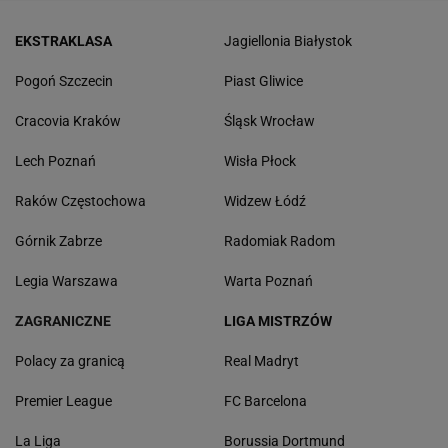
EKSTRAKLASA
Jagiellonia Białystok
Pogoń Szczecin
Piast Gliwice
Cracovia Kraków
Śląsk Wrocław
Lech Poznań
Wisła Płock
Raków Częstochowa
Widzew Łódź
Górnik Zabrze
Radomiak Radom
Legia Warszawa
Warta Poznań
ZAGRANICZNE
LIGA MISTRZÓW
Polacy za granicą
Real Madryt
Premier League
FC Barcelona
La Liga
Borussia Dortmund