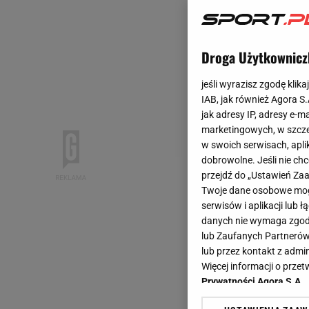
Droga Użytkownicz
jeśli wyrazisz zgodę klika
IAB, jak również Agora S
jak adresy IP, adresy e-m
marketingowych, w szcze
w swoich serwisach, aplik
dobrowolne. Jeśli nie ch
przejdź do „Ustawień Z
Twoje dane osobowe mogą
serwisów i aplikacji lub
danych nie wymaga zgody 
lub Zaufanych Partnerów
lub przez kontakt z admi
Więcej informacji o prz
Prywatności Agora S.A.