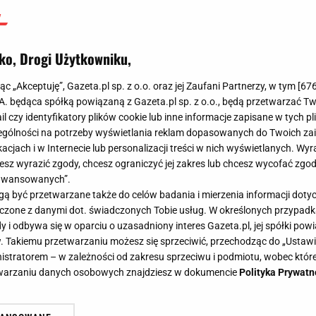
ko, Drogi Użytkowniku,
jąc „Akceptuję”, Gazeta.pl sp. z o.o. oraz jej Zaufani Partnerzy, w tym [
67
.A. będąca spółką powiązaną z Gazeta.pl sp. z o.o., będą przetwarzać T
ail czy identyfikatory plików cookie lub inne informacje zapisane w tych p
gólności na potrzeby wyświetlania reklam dopasowanych do Twoich zain
acjach i w Internecie lub personalizacji treści w nich wyświetlanych. Wyr
cesz wyrazić zgody, chcesz ograniczyć jej zakres lub chcesz wycofać zgo
aawansowanych”.
 być przetwarzane także do celów badania i mierzenia informacji dot
 łączone z danymi dot. świadczonych Tobie usług. W określonych przypad
i odbywa się w oparciu o uzasadniony interes Gazeta.pl, jej spółki powi
. Takiemu przetwarzaniu możesz się sprzeciwić, przechodząc do „Ust
nistratorem – w zależności od zakresu sprzeciwu i podmiotu, wobec które
etwarzaniu danych osobowych znajdziesz w dokumencie
Polityka Prywatn