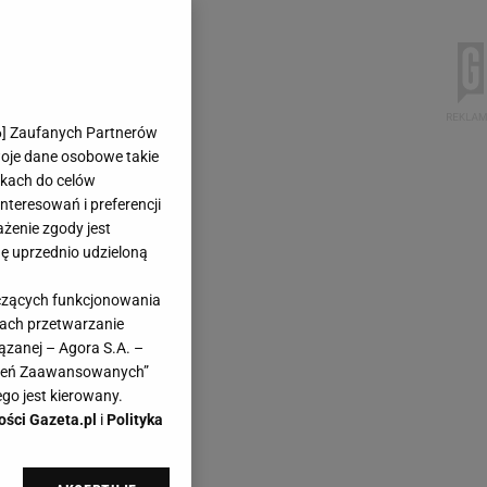
6
] Zaufanych Partnerów
woje dane osobowe takie
likach do celów
teresowań i preferencji
ażenie zgody jest
dę uprzednio udzieloną
yczących funkcjonowania
kach przetwarzanie
ązanej – Agora S.A. –
awień Zaawansowanych”
go jest kierowany.
ości Gazeta.pl
i
Polityka