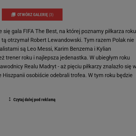
OTWÓRZ GALERIĘ
(3)
 się gala FIFA The Best, na której poznamy piłkarza roku
ę tą otrzymał Robert Lewandowski. Tym razem Polak nie
inalistami są Leo Messi, Karim Benzema i Kylian
 trener roku i najlepsza jedenastka. W ubiegłym roku
zawodnicy Realu Madryt - aż pięciu piłkarzy znalazło się 
Hiszpanii osobiście odebrali trofea. W tym roku będzie