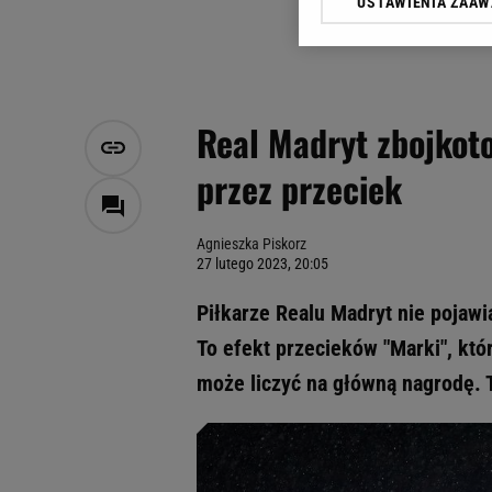
USTAWIENIA ZAA
Klikając „Akceptuję” wyra
Zaufanych Partnerów i A
dotyczące plików cookie,
odnośnik „Ustawienia pr
plików cookie możliwa je
Real Madryt zbojkoto
My, nasi Zaufani Partne
przez przeciek
Użycie dokładnych danych
Przechowywanie informacji
badnie odbiorców i uleps
Agnieszka Piskorz
27 lutego 2023, 20:05
Piłkarze Realu Madryt nie pojawi
To efekt przecieków "Marki", któ
może liczyć na główną nagrodę.