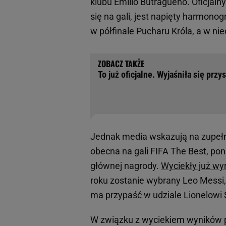
klubu Emilio Butragueno. Oficjal
się na gali, jest napięty harmon
w półfinale Pucharu Króla, a w nie
To już oficjalne. Wyjaśniła się prz
Jednak media wskazują na zupełni
obecna na gali FIFA The Best, po
głównej nagrody.
Wyciekły już wyn
roku zostanie wybrany Leo Messi, 
ma przypaść w udziale Lionelowi 
W związku z wyciekiem wyników p