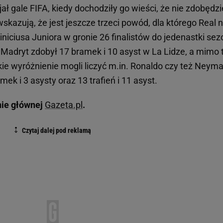
ał gale FIFA, kiedy dochodziły go wieści, że nie zdobędzi
skazują, że jest jeszcze trzeci powód, dla którego Real n
iniciusa Juniora w gronie 26 finalistów do jedenastki se
 Madryt zdobył 17 bramek i 10 asyst w La Lidze, a mimo 
akie wyróżnienie mogli liczyć m.in. Ronaldo czy też Neyma
ek i 3 asysty oraz 13 trafień i 11 asyst.
nie głównej
Gazeta.pl
.