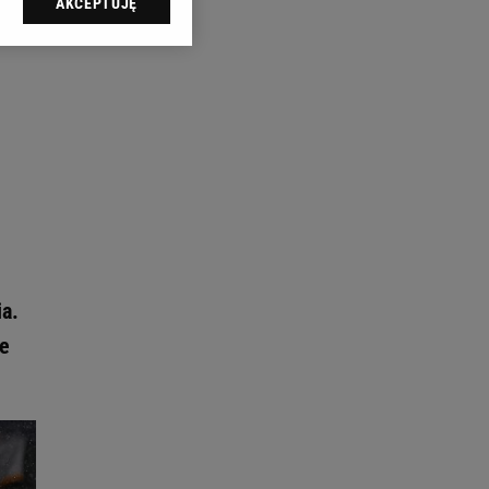
AKCEPTUJĘ
l sp. z o.o., jej
ić swoje preferencje
arzania danych poprzez
ych”. Zmiana ustawień
ach:
 celów identyfikacji.
omiar reklam i treści,
ia.
ie