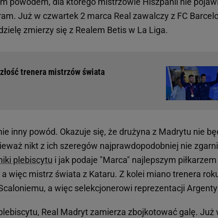
nym powodem, dla którego mistrzowie Hiszpanii nie pojaw
ogram. Już w czwartek 2 marca Real zawalczy z FC Barcel
dzielę zmierzy się z Realem Betis w La Liga.
yszłość trenera mistrzów świata
e inny powód. Okazuje się, że drużyna z Madrytu nie bę
nieważ nikt z ich szeregów najprawdopodobniej nie zgarn
iki plebiscytu
i jak podaje "Marca" najlepszym piłkarzem
a więc mistrz świata z Kataru. Z kolei miano trenera rok
Scaloniemu, a więc selekcjonerowi reprezentacji Argenty
lebiscytu, Real Madryt zamierza zbojkotować galę. Już