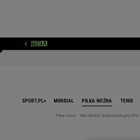
WIADOMOŚCI
NEXT
SPORT
PLOTEK
D
SPORT.PL+
MUNDIAL
PIŁKA NOŻNA
TENIS
Piłka nożna
Real Madryt zbojkotował galę FIFA 