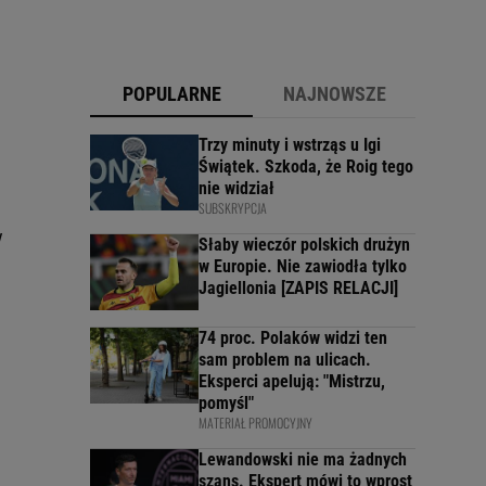
POPULARNE
NAJNOWSZE
Trzy minuty i wstrząs u Igi
Świątek. Szkoda, że Roig tego
nie widział
SUBSKRYPCJA
w
Słaby wieczór polskich drużyn
w Europie. Nie zawiodła tylko
Jagiellonia [ZAPIS RELACJI]
74 proc. Polaków widzi ten
sam problem na ulicach.
Eksperci apelują: "Mistrzu,
pomyśl"
MATERIAŁ PROMOCYJNY
Lewandowski nie ma żadnych
szans. Ekspert mówi to wprost