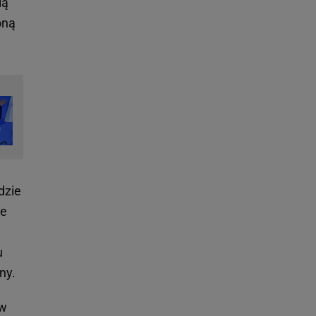
ią
oną
dzie
ie
u
ny.
 w