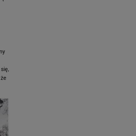
ny
się,
 że