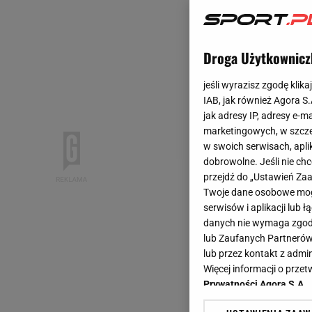
Droga Użytkownicz
jeśli wyrazisz zgodę klika
IAB, jak również Agora S
jak adresy IP, adresy e-m
marketingowych, w szcze
w swoich serwisach, aplik
dobrowolne. Jeśli nie ch
przejdź do „Ustawień Z
Twoje dane osobowe mogą
serwisów i aplikacji lub
danych nie wymaga zgody 
lub Zaufanych Partnerów
lub przez kontakt z admi
Więcej informacji o prz
Prywatności Agora S.A.