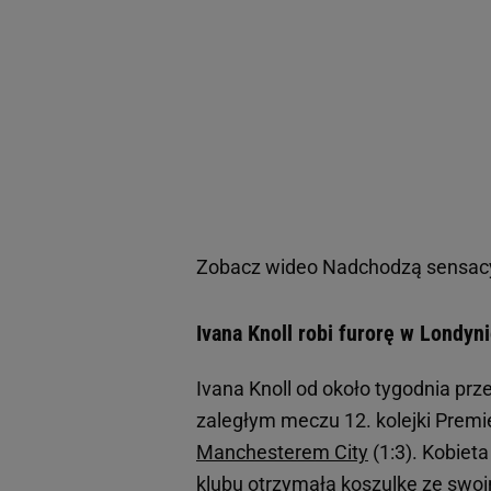
Zobacz wideo
Nadchodzą sensacy
Ivana Knoll robi furorę w Londyn
Ivana Knoll od około tygodnia prz
zaległym meczu 12. kolejki Premi
Manchesterem City
(1:3). Kobieta
klubu otrzymała koszulkę ze swoi