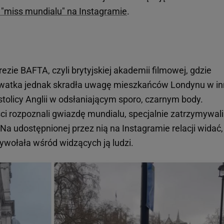
 "miss mundialu" na Instagramie
.
rezie BAFTA, czyli brytyjskiej akademii filmowej, gdzie
rwatka jednak skradła uwagę mieszkańców Londynu w in
tolicy Anglii w odsłaniającym sporo, czarnym body.
i rozpoznali gwiazdę mundialu, specjalnie zatrzymywali 
ki. Na udostępnionej przez nią na Instagramie relacji widać,
 wywołała wśród widzących ją ludzi.