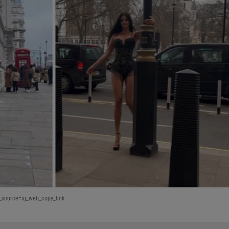
_source=ig_web_copy_link