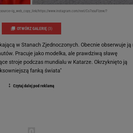
ource=ig_web_copy_link/https://www.instagram.com/reel/Co7xsuFIzew/?
OTWÓRZ GALERIĘ
(3)
zkającą w Stanach Zjednoczonych. Obecnie obserwuje ją
autów. Pracuje jako modelka, ale prawdziwą sławę
ące stroje podczas mundialu w Katarze. Okrzyknięto ją
ksowniejszą fanką świata"