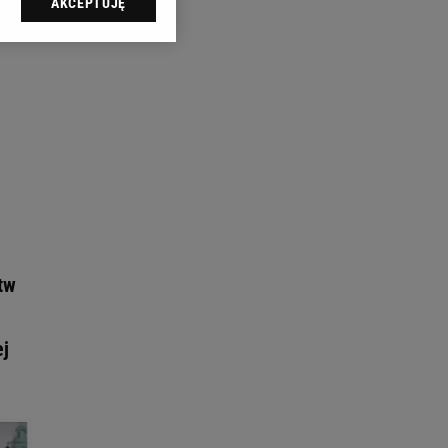
AKCEPTUJĘ
l sp. z o.o., jej
ić swoje preferencje
arzania danych poprzez
ych”. Zmiana ustawień
ach:
 celów identyfikacji.
omiar reklam i treści,
tw
ej