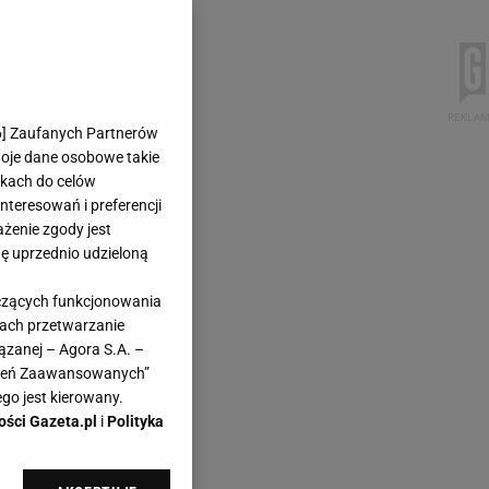
6
] Zaufanych Partnerów
woje dane osobowe takie
likach do celów
teresowań i preferencji
ażenie zgody jest
dę uprzednio udzieloną
yczących funkcjonowania
kach przetwarzanie
ązanej – Agora S.A. –
awień Zaawansowanych”
go jest kierowany.
ości Gazeta.pl
i
Polityka