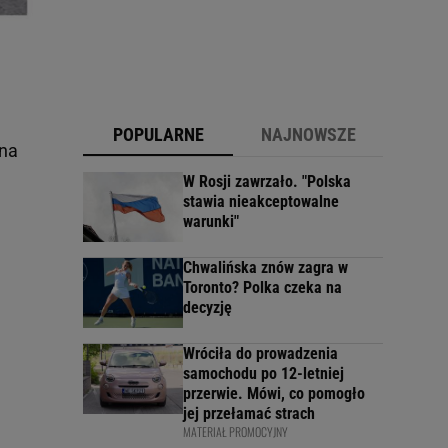
POPULARNE
NAJNOWSZE
 na
W Rosji zawrzało. "Polska
stawia nieakceptowalne
warunki"
Chwalińska znów zagra w
Toronto? Polka czeka na
decyzję
Wróciła do prowadzenia
samochodu po 12-letniej
przerwie. Mówi, co pomogło
jej przełamać strach
MATERIAŁ PROMOCYJNY