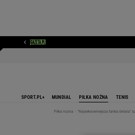
WIADOMOŚCI
NEXT
SPORT
PLOTEK
D
SPORT.PL+
MUNDIAL
PIŁKA NOŻNA
TENIS
Piłka nożna
"Najseksowniejsza fanka świata" sz