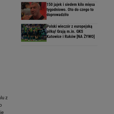
150 jajek i siedem kilo mięsa
tygodniowo. Oto do czego to
doprowadziło
Polski wieczór z europejską
piłką! Grają m.in. GKS
Katowice i Raków [NA ŻYWO]
lu z
o
ię