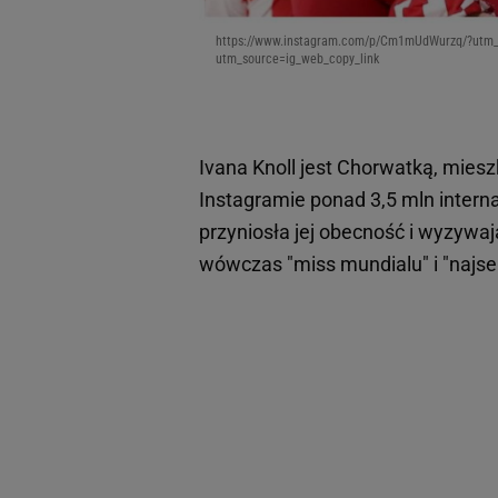
https://www.instagram.com/p/Cm1mUdWurzq/?utm_s
utm_source=ig_web_copy_link
Ivana Knoll jest Chorwatką, mies
Instagramie ponad 3,5 mln intern
przyniosła jej obecność i wyzywaj
wówczas "miss mundialu" i "najse