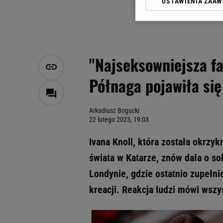
USTAWIENIA ZAA
Klikając „Akceptuję” wyra
Zaufanych Partnerów i A
dotyczące plików cookie,
odnośnik „Ustawienia pr
plików cookie możliwa je
"Najseksowniejsza fa
My, nasi Zaufani Partne
Półnaga pojawiła się
Użycie dokładnych danych
Przechowywanie informacji
badnie odbiorców i uleps
Arkadiusz Bogucki
22 lutego 2023, 19:03
Ivana Knoll, która została okrzy
świata w Katarze, znów dała o s
Londynie, gdzie ostatnio zupełn
kreacji. Reakcja ludzi mówi wszy