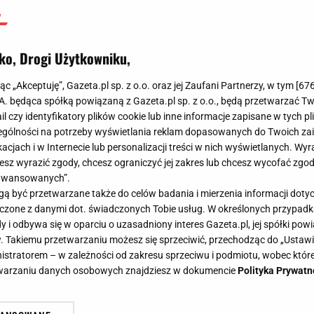
ko, Drogi Użytkowniku,
jąc „Akceptuję”, Gazeta.pl sp. z o.o. oraz jej Zaufani Partnerzy, w tym [
67
.A. będąca spółką powiązaną z Gazeta.pl sp. z o.o., będą przetwarzać T
ail czy identyfikatory plików cookie lub inne informacje zapisane w tych p
gólności na potrzeby wyświetlania reklam dopasowanych do Twoich zain
acjach i w Internecie lub personalizacji treści w nich wyświetlanych. Wyr
cesz wyrazić zgody, chcesz ograniczyć jej zakres lub chcesz wycofać zgo
aawansowanych”.
 być przetwarzane także do celów badania i mierzenia informacji dot
 łączone z danymi dot. świadczonych Tobie usług. W określonych przypad
i odbywa się w oparciu o uzasadniony interes Gazeta.pl, jej spółki powi
. Takiemu przetwarzaniu możesz się sprzeciwić, przechodząc do „Ust
nistratorem – w zależności od zakresu sprzeciwu i podmiotu, wobec które
etwarzaniu danych osobowych znajdziesz w dokumencie
Polityka Prywatn