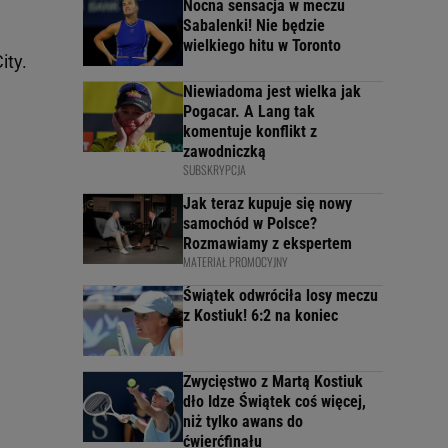
Nocna sensacja w meczu
Sabalenki! Nie będzie
wielkiego hitu w Toronto
ity.
Niewiadoma jest wielka jak
Pogacar. A Lang tak
komentuje konflikt z
zawodniczką
SUBSKRYPCJA
Jak teraz kupuje się nowy
samochód w Polsce?
Rozmawiamy z ekspertem
MATERIAŁ PROMOCYJNY
Świątek odwróciła losy meczu
z Kostiuk! 6:2 na koniec
Zwycięstwo z Martą Kostiuk
dło Idze Świątek coś więcej,
niż tylko awans do
ćwierćfinału