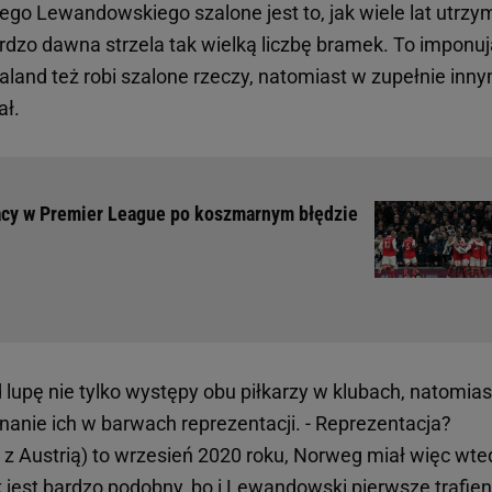
niego Lewandowskiego szalone jest to, jak wiele lat utrzy
ardzo dawna strzela tak wielką liczbę bramek. To imponu
land też robi szalone rzeczy, natomiast w zupełnie inn
ał.
pracy w Premier League po koszmarnym błędzie
lupę nie tylko występy obu piłkarzy w klubach, natomias
anie ich w barwach reprezentacji. - Reprezentacja?
 z Austrią) to wrzesień 2020 roku, Norweg miał więc wte
ik jest bardzo podobny, bo i Lewandowski pierwsze trafien