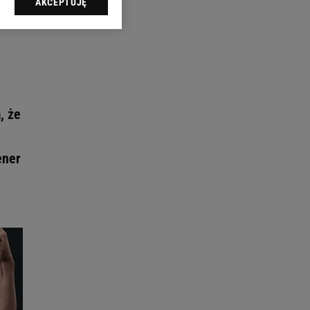
AKCEPTUJĘ
l sp. z o.o., jej
ić swoje preferencje
arzania danych poprzez
ych”. Zmiana ustawień
ach:
 celów identyfikacji.
, że
omiar reklam i treści,
ener