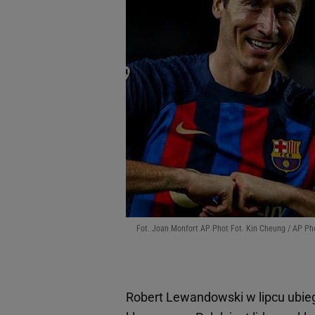
Fot. Joan Monfort AP Phot Fot. Kin Cheung / AP Ph
Robert Lewandowski w lipcu ubiegł