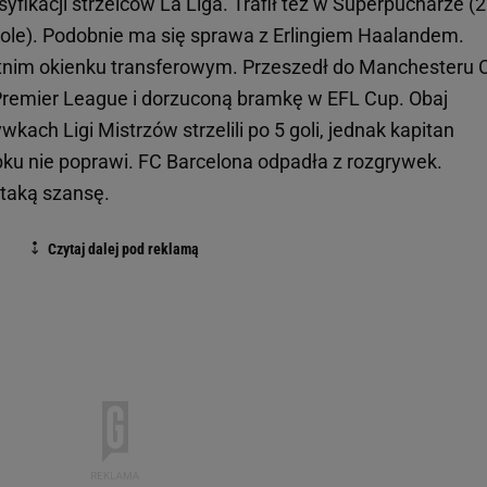
yfikacji strzelców La Liga. Trafił też w Superpucharze (2
 gole). Podobnie ma się sprawa z Erlingiem Haalandem.
tnim okienku transferowym. Przeszedł do Manchesteru C
Premier League i dorzuconą bramkę w EFL Cup. Obaj
ach Ligi Mistrzów strzelili po 5 goli, jednak kapitan
obku nie poprawi. FC Barcelona odpadła z rozgrywek.
 taką szansę.