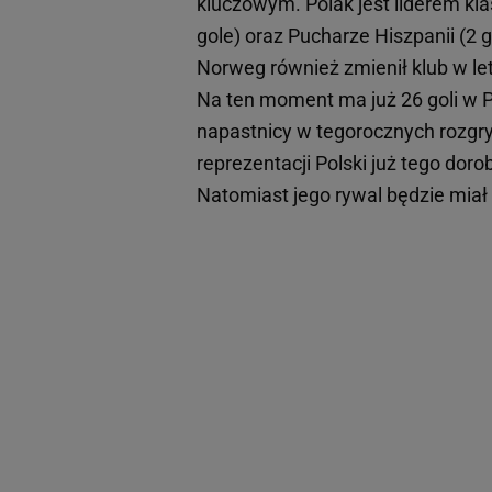
kluczowym. Polak jest liderem klas
gole) oraz Pucharze Hiszpanii (2
Norweg również zmienił klub w le
Na ten moment ma już 26 goli w 
napastnicy w tegorocznych rozgrywk
reprezentacji Polski już tego dor
Natomiast jego rywal będzie miał