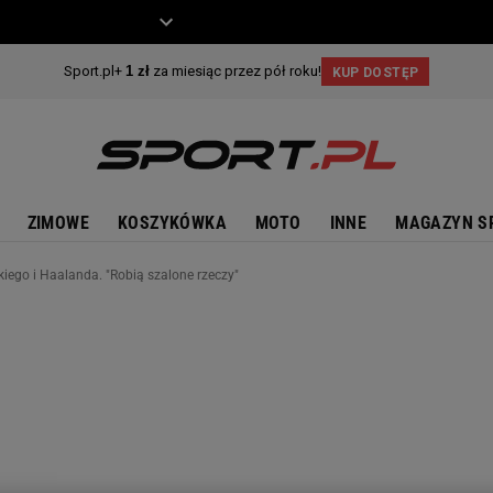
ZIECKO
MOTO
ZIMOWE
KOSZYKÓWKA
MOTO
INNE
MAGAZYN S
ego i Haalanda. "Robią szalone rzeczy"