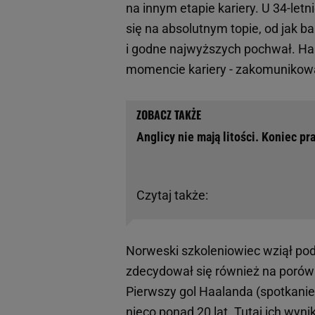
na innym etapie kariery. U 34-let
się na absolutnym topie, od jak b
i godne najwyższych pochwał. Haa
momencie kariery - zakomunikow
Anglicy nie mają litości. Koniec 
Czytaj także:
Norweski szkoleniowiec wziął pod 
zdecydował się również na porówn
Pierwszy gol Haalanda (spotkanie
nieco ponad 20 lat. Tutaj ich wyn