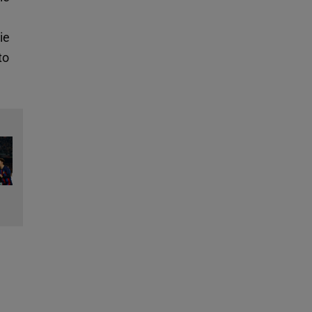
ie
to