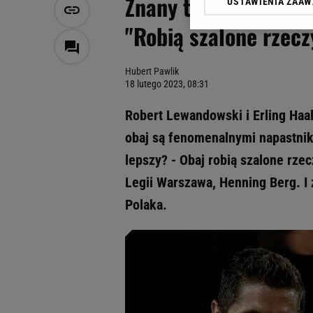
Znany trener porówn
USTAWIENIA ZAA
Klikając „Akceptuję” wyra
Zaufanych Partnerów i A
"Robią szalone rzecz
dotyczące plików cookie,
odnośnik „Ustawienia pr
plików cookie możliwa je
Hubert Pawlik
18 lutego 2023, 08:31
My, nasi Zaufani Partne
Użycie dokładnych danych
Robert Lewandowski i Erling Haal
Przechowywanie informacji
obaj są fenomenalnymi napastnika
badnie odbiorców i uleps
lepszy? - Obaj robią szalone rzec
Legii Warszawa, Henning Berg. I 
Polaka.