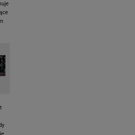
muje
jące
ym
t
dy
ie