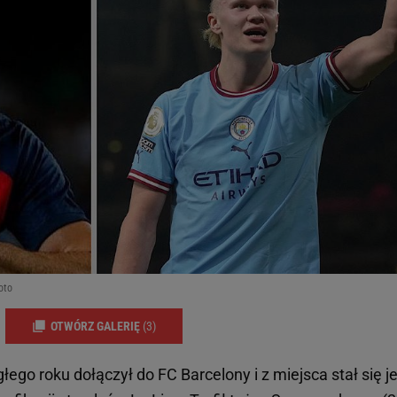
oto
OTWÓRZ GALERIĘ
(3)
ego roku dołączył do FC Barcelony i z miejsca stał się je