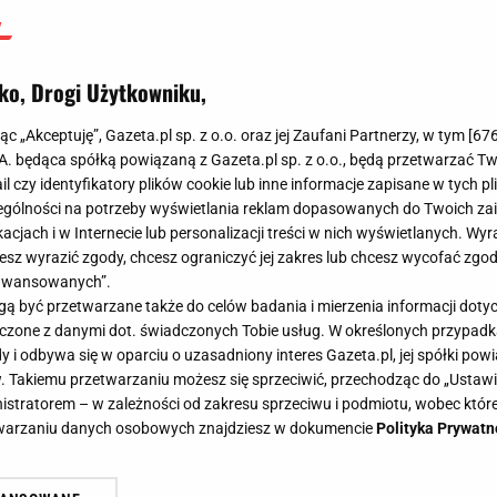
ko, Drogi Użytkowniku,
jąc „Akceptuję”, Gazeta.pl sp. z o.o. oraz jej Zaufani Partnerzy, w tym [
67
.A. będąca spółką powiązaną z Gazeta.pl sp. z o.o., będą przetwarzać T
ail czy identyfikatory plików cookie lub inne informacje zapisane w tych p
gólności na potrzeby wyświetlania reklam dopasowanych do Twoich zain
acjach i w Internecie lub personalizacji treści w nich wyświetlanych. Wyr
cesz wyrazić zgody, chcesz ograniczyć jej zakres lub chcesz wycofać zgo
aawansowanych”.
 być przetwarzane także do celów badania i mierzenia informacji dot
 łączone z danymi dot. świadczonych Tobie usług. W określonych przypad
i odbywa się w oparciu o uzasadniony interes Gazeta.pl, jej spółki powi
. Takiemu przetwarzaniu możesz się sprzeciwić, przechodząc do „Ust
nistratorem – w zależności od zakresu sprzeciwu i podmiotu, wobec które
etwarzaniu danych osobowych znajdziesz w dokumencie
Polityka Prywatn