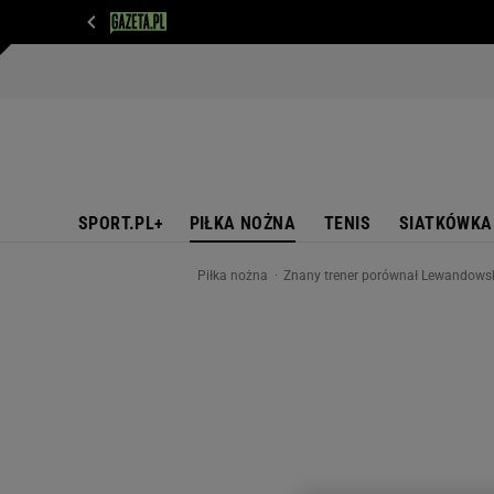
WIADOMOŚCI
NEXT
SPORT
PLOTEK
D
SPORT.PL+
PIŁKA NOŻNA
TENIS
SIATKÓWKA
Piłka nożna
Znany trener porównał Lewandowski