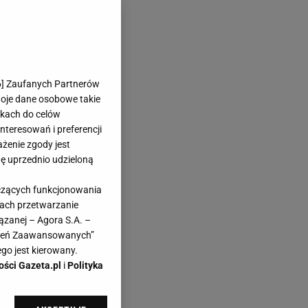
6
] Zaufanych Partnerów
woje dane osobowe takie
likach do celów
teresowań i preferencji
ażenie zgody jest
dę uprzednio udzieloną
yczących funkcjonowania
kach przetwarzanie
ązanej – Agora S.A. –
awień Zaawansowanych”
go jest kierowany.
ości Gazeta.pl
i
Polityka