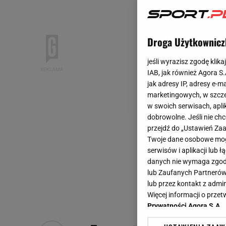
Droga Użytkownicz
jeśli wyrazisz zgodę klika
IAB, jak również Agora S
jak adresy IP, adresy e-m
marketingowych, w szcze
w swoich serwisach, aplik
dobrowolne. Jeśli nie ch
przejdź do „Ustawień Z
Twoje dane osobowe mogą
serwisów i aplikacji lub
danych nie wymaga zgody 
lub Zaufanych Partnerów
lub przez kontakt z admi
Więcej informacji o prz
Prywatności Agora S.A.