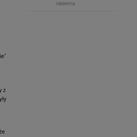
SUBSKRYPCJA
ie"
y z
yły
 że