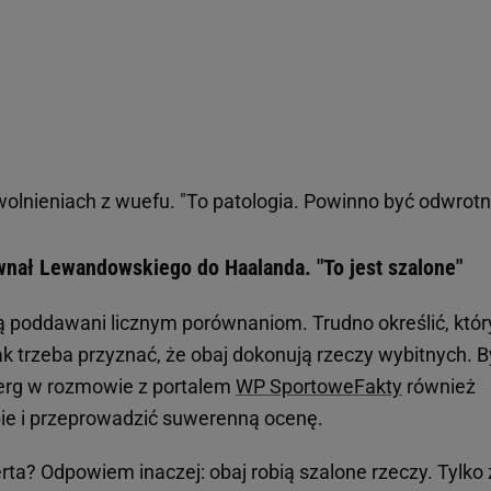
wolnieniach z wuefu. "To patologia. Powinno być odwrotn
wnał Lewandowskiego do Haalanda. "To jest szalone"
 poddawani licznym porównaniom. Trudno określić, któr
ak trzeba przyznać, że obaj dokonują rzeczy wybitnych. B
erg w rozmowie z portalem
WP SportoweFakty
również
bie i przeprowadzić suwerenną ocenę.
berta? Odpowiem inaczej: obaj robią szalone rzeczy. Tylko