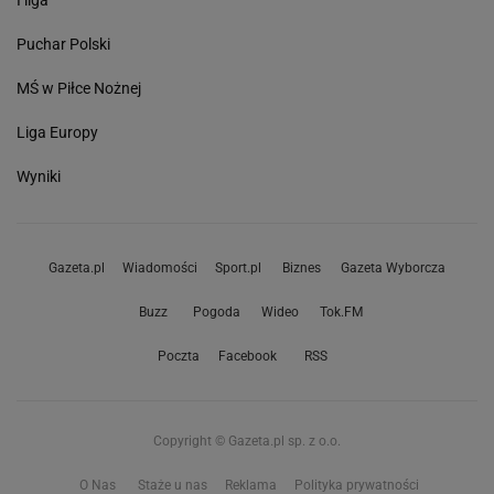
Puchar Polski
MŚ w Piłce Nożnej
Liga Europy
Wyniki
Gazeta.pl
Wiadomości
Sport.pl
Biznes
Gazeta Wyborcza
Buzz
Pogoda
Wideo
Tok.FM
Poczta
Facebook
RSS
Copyright © Gazeta.pl sp. z o.o.
O Nas
Staże u nas
Reklama
Polityka prywatności