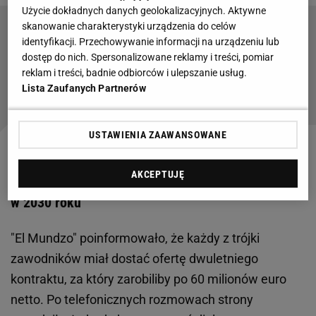
Użycie dokładnych danych geolokalizacyjnych. Aktywne
skanowanie charakterystyki urządzenia do celów
To miał być hitowy transfer Deadline Day.
identyfikacji. Przechowywanie informacji na urządzeniu lub
Niewiarygodna pomyłka
dostęp do nich. Spersonalizowane reklamy i treści, pomiar
reklam i treści, badnie odbiorców i ulepszanie usług.
Lista Zaufanych Partnerów
Czytaj także:
USTAWIENIA ZAAWANSOWANE
Arabia Saudyjska chce byłych piłkarzy Realu
AKCEPTUJĘ
Madryt. 60 milionów za sezon gry, a w tle mundial
w 2030 roku
"El Mundzo" poinformowało, że każdy z trójki
zawodników miał dostać ofertę dwuletniego
kontraktu, za który zarobiliby po 60 milionów euro
netto. Po telefonicznych rozmowach strony