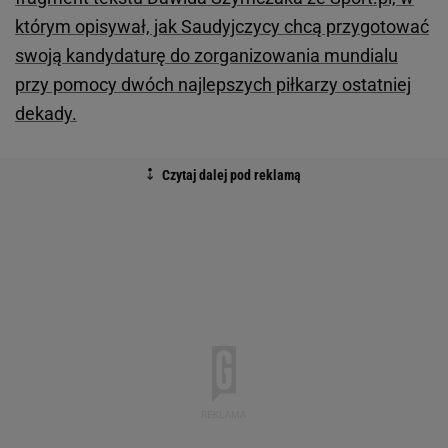
którym opisywał, jak Saudyjczycy chcą przygotować
swoją kandydaturę do zorganizowania mundialu
przy pomocy dwóch najlepszych piłkarzy ostatniej
dekady.