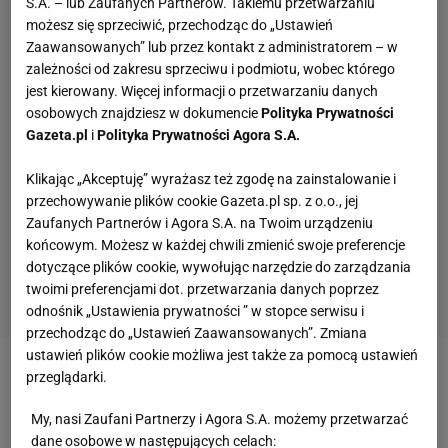
S.A. – lub Zaufanych Partnerów. Takiemu przetwarzaniu
możesz się sprzeciwić, przechodząc do „Ustawień
Zaawansowanych” lub przez kontakt z administratorem – w
zależności od zakresu sprzeciwu i podmiotu, wobec którego
jest kierowany. Więcej informacji o przetwarzaniu danych
osobowych znajdziesz w dokumencie
Polityka Prywatności
Gazeta.pl
i
Polityka Prywatności Agora S.A.
Klikając „Akceptuję” wyrażasz też zgodę na zainstalowanie i
przechowywanie plików cookie Gazeta.pl sp. z o.o., jej
Zaufanych Partnerów i Agora S.A. na Twoim urządzeniu
końcowym. Możesz w każdej chwili zmienić swoje preferencje
dotyczące plików cookie, wywołując narzędzie do zarządzania
twoimi preferencjami dot. przetwarzania danych poprzez
odnośnik „Ustawienia prywatności ” w stopce serwisu i
przechodząc do „Ustawień Zaawansowanych”. Zmiana
ustawień plików cookie możliwa jest także za pomocą ustawień
przeglądarki.
Zobacz wideo
Krzynówek wskazał wzór dla
Santosa. "Szatnia była razem z nim"
My, nasi Zaufani Partnerzy i Agora S.A. możemy przetwarzać
dane osobowe w następujących celach: