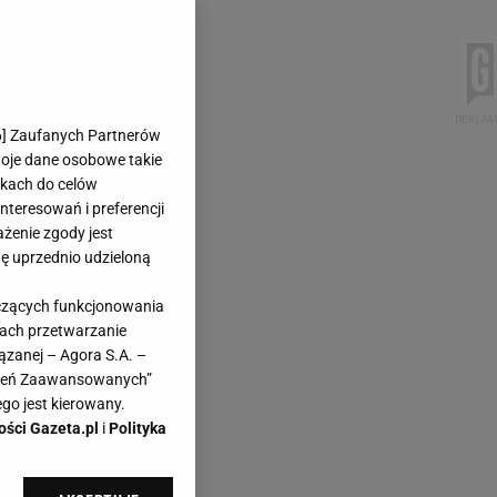
6
] Zaufanych Partnerów
woje dane osobowe takie
likach do celów
teresowań i preferencji
ażenie zgody jest
dę uprzednio udzieloną
yczących funkcjonowania
kach przetwarzanie
ązanej – Agora S.A. –
awień Zaawansowanych”
go jest kierowany.
ości Gazeta.pl
i
Polityka