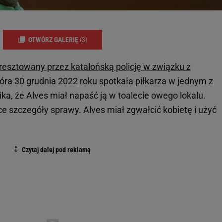
OTWÓRZ GALERIĘ
(3)
aresztowany przez katalońską policję w związku z
tóra 30 grudnia 2022 roku spotkała piłkarza w jednym z
ka, że Alves miał napaść ją w toalecie owego lokalu.
e szczegóły sprawy. Alves miał zgwałcić kobietę i użyć