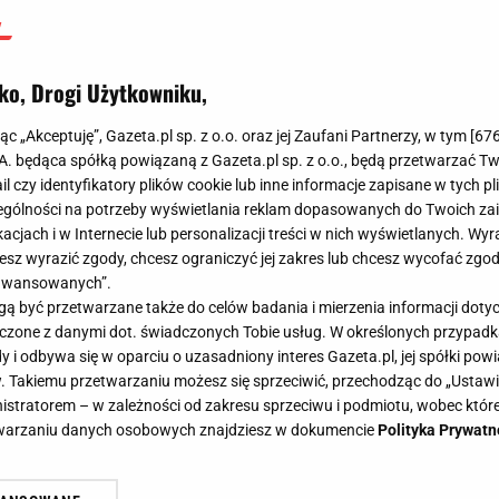
ko, Drogi Użytkowniku,
jąc „Akceptuję”, Gazeta.pl sp. z o.o. oraz jej Zaufani Partnerzy, w tym [
67
.A. będąca spółką powiązaną z Gazeta.pl sp. z o.o., będą przetwarzać T
ail czy identyfikatory plików cookie lub inne informacje zapisane w tych p
gólności na potrzeby wyświetlania reklam dopasowanych do Twoich zain
acjach i w Internecie lub personalizacji treści w nich wyświetlanych. Wyr
cesz wyrazić zgody, chcesz ograniczyć jej zakres lub chcesz wycofać zgo
aawansowanych”.
 być przetwarzane także do celów badania i mierzenia informacji dot
 łączone z danymi dot. świadczonych Tobie usług. W określonych przypad
i odbywa się w oparciu o uzasadniony interes Gazeta.pl, jej spółki powi
. Takiemu przetwarzaniu możesz się sprzeciwić, przechodząc do „Ust
nistratorem – w zależności od zakresu sprzeciwu i podmiotu, wobec które
etwarzaniu danych osobowych znajdziesz w dokumencie
Polityka Prywatn