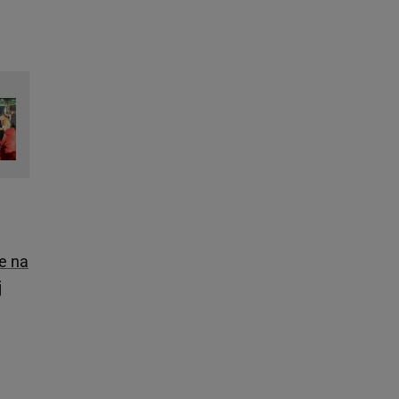
e na
j