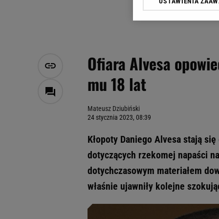
USTAWIENIA ZAA
Klikając „Akceptuję” wyra
Zaufanych Partnerów i A
dotyczące plików cookie,
odnośnik „Ustawienia pr
plików cookie możliwa je
Ofiara Alvesa opowie
My, nasi Zaufani Partne
mu 18 lat
Użycie dokładnych danych
Przechowywanie informacji
badnie odbiorców i uleps
Mateusz Dziubiński
24 stycznia 2023, 08:39
Kłopoty Daniego Alvesa stają się
dotyczących rzekomej napaści na 
dotychczasowym materiałem dow
właśnie ujawniły kolejne szokują