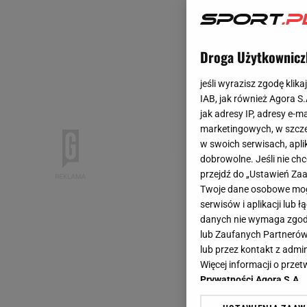
Droga Użytkownicz
jeśli wyrazisz zgodę klika
IAB, jak również Agora S
jak adresy IP, adresy e-m
marketingowych, w szcze
w swoich serwisach, aplik
dobrowolne. Jeśli nie ch
przejdź do „Ustawień Z
Twoje dane osobowe mogą
serwisów i aplikacji lub
danych nie wymaga zgody 
lub Zaufanych Partnerów
lub przez kontakt z admi
Więcej informacji o prz
Prywatności Agora S.A.