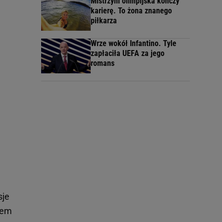
Mistrzyni olimpijska kończy
karierę. To żona znanego
piłkarza
Wrze wokół Infantino. Tyle
zapłaciła UEFA za jego
romans
sje
tem