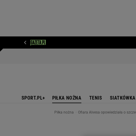
WIADOMOŚCI
NEXT
SPORT
PLOTEK
D
SPORT.PL+
PIŁKA NOŻNA
TENIS
SIATKÓWKA
Piłka nożna
Ofiara Alvesa opowiedziała o szcze