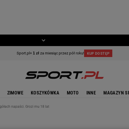
ZIECKO
MOTO
ZIMOWE
KOSZYKÓWKA
MOTO
INNE
MAGAZYN S
gółach napaści. Grozi mu 18 lat