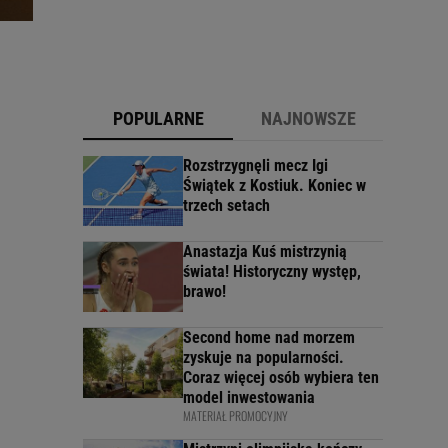
POPULARNE
NAJNOWSZE
Rozstrzygnęli mecz Igi
Świątek z Kostiuk. Koniec w
trzech setach
Anastazja Kuś mistrzynią
świata! Historyczny występ,
brawo!
Second home nad morzem
zyskuje na popularności.
Coraz więcej osób wybiera ten
model inwestowania
MATERIAŁ PROMOCYJNY