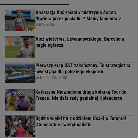
Anastazja Kuś została mistrzynią świata.
"Kariera przez pośladki"? Mamy komentarz
SUBSKRYPCJA
Ależ wieści ws. Lewandowskiego. Barcelona
nagle ogłasza
Pierwszy etap GAT zakończony. To strategiczna
inwestycja dla polskiego eksportu
MATERIAŁ PROMOCYJNY
Katarzyna Niewiadoma drugą kolarką Tour de
France. Nie dała rady genialnej Holenderce
Będzie wielki hit z udziałem Osaki w Toronto!
Oto ostatnie ćwierćfinalistki