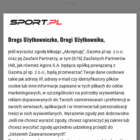
Droga Użytkowniczko, Drogi Użytkowniku,
jeśli wyrazisz zgodę klikając „Akceptuję”, Gazeta.pl sp. z o.o.
oraz jej Zaufani Partnerzy, w tym [
676
] Zaufanych Partnerów
IAB, jak również Agora S.A. będąca spółką powiązaną z
Gazeta.pl sp. z o.o., będą przetwarzać Twoje dane osobowe
takie jak adresy IP, adresy e-mail czy identyfikatory plików
W ostatnich miesiącach
Cristiano Ronaldo
nie
cookie lub inne informacje zapisane w tych plikach do celów
schodzi ze świeczników i wzbudza ogromne
marketingowych, w szczególności na potrzeby wyświetlania
zainteresowanie mediów. Wszystko za sprawą sagi
reklam dopasowanych do Twoich zainteresowań i preferencji w
swoich serwisach, aplikacjach i w Internecie lub personalizacji
transferowej związanej z opuszczeniem
treści w nich wyświetlanych. Wyrażenie zgody jest dobrowolne.
Manchesteru United
, a także kontrowersyjnego
Jeśli nie chcesz wyrazić zgody, chcesz ograniczyć jej zakres lub
wywiadu udzielonego Piersowi Morganowi. Teraz
chcesz wycofać zgodę uprzednio udzieloną przejdź do
„Ustawień Zaawansowanych”.
dziennikarze donoszą, że piłkarz "wykiwał" swojego