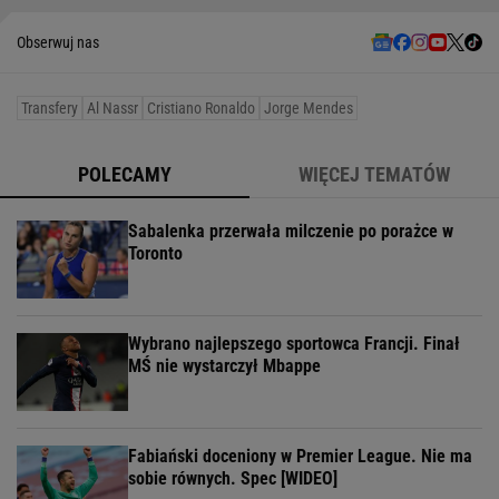
Obserwuj nas
Transfery
Al Nassr
Cristiano Ronaldo
Jorge Mendes
POLECAMY
WIĘCEJ TEMATÓW
Sabalenka przerwała milczenie po porażce w
Toronto
Wybrano najlepszego sportowca Francji. Finał
MŚ nie wystarczył Mbappe
Fabiański doceniony w Premier League. Nie ma
sobie równych. Spec [WIDEO]