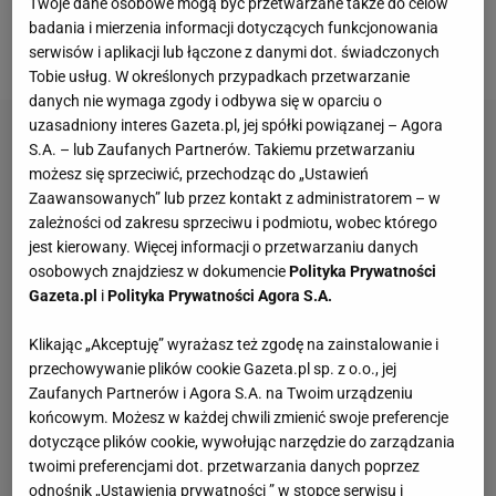
Twoje dane osobowe mogą być przetwarzane także do celów
agenta Jorge Mendesa przy okazji
transferu
do Al-
badania i mierzenia informacji dotyczących funkcjonowania
Nassr.
serwisów i aplikacji lub łączone z danymi dot. świadczonych
Tobie usług. W określonych przypadkach przetwarzanie
danych nie wymaga zgody i odbywa się w oparciu o
uzasadniony interes Gazeta.pl, jej spółki powiązanej – Agora
S.A. – lub Zaufanych Partnerów. Takiemu przetwarzaniu
możesz się sprzeciwić, przechodząc do „Ustawień
Zaawansowanych” lub przez kontakt z administratorem – w
zależności od zakresu sprzeciwu i podmiotu, wobec którego
jest kierowany. Więcej informacji o przetwarzaniu danych
osobowych znajdziesz w dokumencie
Polityka Prywatności
Gazeta.pl
i
Polityka Prywatności Agora S.A.
Klikając „Akceptuję” wyrażasz też zgodę na zainstalowanie i
przechowywanie plików cookie Gazeta.pl sp. z o.o., jej
Zaufanych Partnerów i Agora S.A. na Twoim urządzeniu
końcowym. Możesz w każdej chwili zmienić swoje preferencje
dotyczące plików cookie, wywołując narzędzie do zarządzania
twoimi preferencjami dot. przetwarzania danych poprzez
odnośnik „Ustawienia prywatności ” w stopce serwisu i