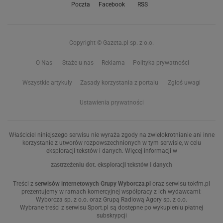
Poczta
Facebook
RSS
Copyright © Gazeta.pl sp. z o.o.
O Nas
Staże u nas
Reklama
Polityka prywatności
Wszystkie artykuły
Zasady korzystania z portalu
Zgłoś uwagi
Ustawienia prywatności
Właściciel niniejszego serwisu nie wyraża zgody na zwielokrotnianie ani inne
korzystanie z utworów rozpowszechnionych w tym serwisie, w celu
eksploracji tekstów i danych. Więcej informacji w
zastrzeżeniu dot. eksploracji tekstów i danych
Treści z
serwisów internetowych Grupy Wyborcza.pl
oraz serwisu tokfm.pl
prezentujemy w ramach komercyjnej współpracy z ich wydawcami:
Wyborcza sp. z o.o. oraz Grupą Radiową Agory sp. z o.o.
Wybrane treści z serwisu Sport.pl są dostępne po wykupieniu płatnej
subskrypcji