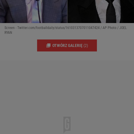
Screen - Twitter.com/footballdaily/status/1610313707011047424 / AP Photo / JOEL
RYAN
OTWÓRZ GALERIĘ
(2)