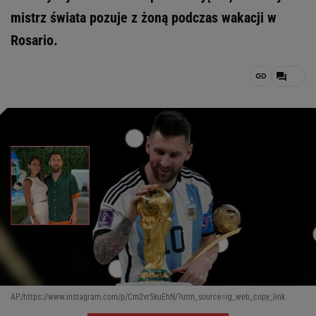
mistrz świata pozuje z żoną podczas wakacji w
Rosario.
AP/https://www.instagram.com/p/Cm2vr5kuEhN/?utm_source=ig_web_copy_link