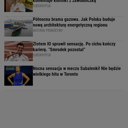
komentuje konflikt z zawodniczką
SUBSKRYPCJA
Północna brama gazowa. Jak Polska buduje
nową architekturę energetyczną regionu
MATERIAŁ PROMOCYJNY
Złotem IO sprawił sensację. Po cichu kończy
karierę. "Smrodek pozostał"
SUBSKRYPCJA
Nocna sensacja w meczu Sabalenki! Nie będzie
wielkiego hitu w Toronto