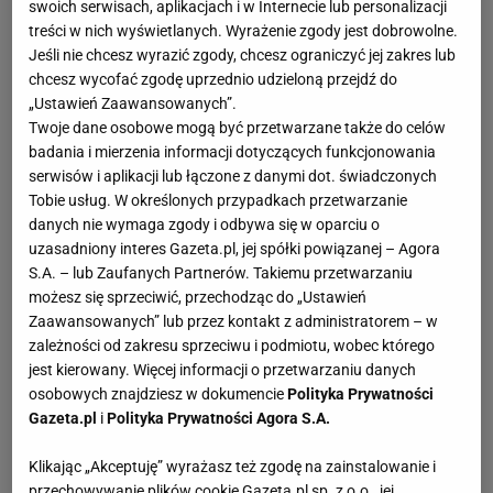
swoich serwisach, aplikacjach i w Internecie lub personalizacji
treści w nich wyświetlanych. Wyrażenie zgody jest dobrowolne.
Jeśli nie chcesz wyrazić zgody, chcesz ograniczyć jej zakres lub
chcesz wycofać zgodę uprzednio udzieloną przejdź do
„Ustawień Zaawansowanych”.
Twoje dane osobowe mogą być przetwarzane także do celów
badania i mierzenia informacji dotyczących funkcjonowania
serwisów i aplikacji lub łączone z danymi dot. świadczonych
Tobie usług. W określonych przypadkach przetwarzanie
danych nie wymaga zgody i odbywa się w oparciu o
uzasadniony interes Gazeta.pl, jej spółki powiązanej – Agora
S.A. – lub Zaufanych Partnerów. Takiemu przetwarzaniu
możesz się sprzeciwić, przechodząc do „Ustawień
Zaawansowanych” lub przez kontakt z administratorem – w
zależności od zakresu sprzeciwu i podmiotu, wobec którego
jest kierowany. Więcej informacji o przetwarzaniu danych
osobowych znajdziesz w dokumencie
Polityka Prywatności
Gazeta.pl
i
Polityka Prywatności Agora S.A.
Klikając „Akceptuję” wyrażasz też zgodę na zainstalowanie i
przechowywanie plików cookie Gazeta.pl sp. z o.o., jej