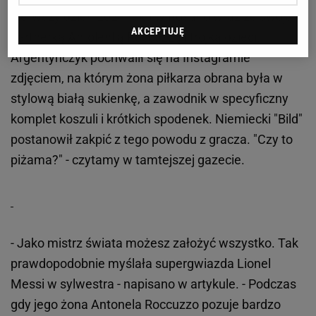
pierwszy dzień 2023 roku w Rosario wraz ze swoją
AKCEPTUJĘ
partnerką Antolenllą Roccuzzą i trójką dzieci.
Argentyńczyk pochwalił się na Instagramie
zdjęciem, na którym żona piłkarza obrana była w
stylową białą sukienkę, a zawodnik w specyficzny
komplet koszuli i krótkich spodenek. Niemiecki "Bild"
postanowił zakpić z tego powodu z gracza. "Czy to
piżama?" - czytamy w tamtejszej gazecie.
- Jako mistrz świata możesz założyć wszystko. Tak
prawdopodobnie myślała supergwiazda Lionel
Messi w sylwestra - napisano w artykule. - Podczas
gdy jego żona Antonela Roccuzzo pozuje bardzo