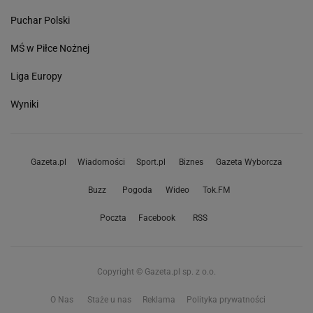
Puchar Polski
MŚ w Piłce Nożnej
Liga Europy
Wyniki
Gazeta.pl
Wiadomości
Sport.pl
Biznes
Gazeta Wyborcza
Buzz
Pogoda
Wideo
Tok.FM
Poczta
Facebook
RSS
Copyright © Gazeta.pl sp. z o.o.
O Nas
Staże u nas
Reklama
Polityka prywatności