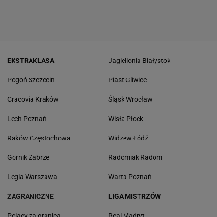
EKSTRAKLASA
Jagiellonia Białystok
Pogoń Szczecin
Piast Gliwice
Cracovia Kraków
Śląsk Wrocław
Lech Poznań
Wisła Płock
Raków Częstochowa
Widzew Łódź
Górnik Zabrze
Radomiak Radom
Legia Warszawa
Warta Poznań
ZAGRANICZNE
LIGA MISTRZÓW
Polacy za granicą
Real Madryt