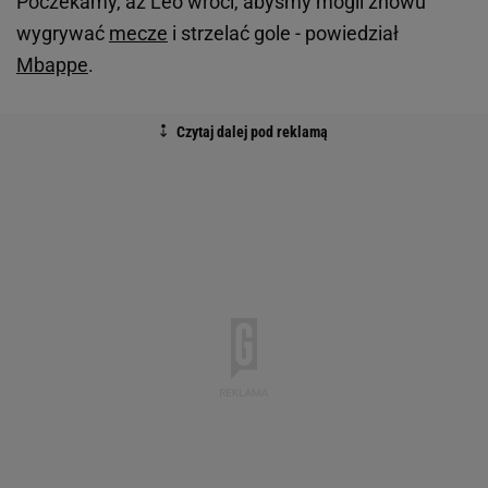
Poczekamy, aż Leo wróci, abyśmy mogli znowu
wygrywać
mecze
i strzelać gole - powiedział
Mbappe
.