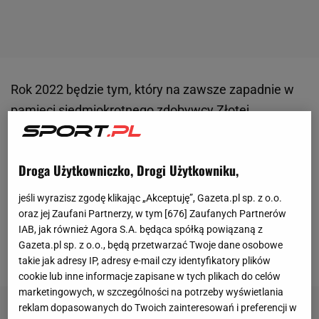
Rok 2022 będzie tym, który na zawsze zapadnie w
pamięci siedmiokrotnego zdobywcy Złotej
Piłki. Leo Messi dopiął swego. Argentyńczyk po
latach niepowodzeń sięgnął po ostatnie trofeum,
Droga Użytkowniczko, Drogi Użytkowniku,
którego mu brakowało. W grudniu razem ze
swoją reprezentacją zdobył mistrzostwo świata, a
jeśli wyrazisz zgodę klikając „Akceptuję”, Gazeta.pl sp. z o.o.
sam został wybrany najlepszym
oraz jej Zaufani Partnerzy, w tym [
676
] Zaufanych Partnerów
IAB, jak również Agora S.A. będąca spółką powiązaną z
piłkarzem
mistrzostw. Strzelił siedem goli (dwa w
Gazeta.pl sp. z o.o., będą przetwarzać Twoje dane osobowe
finale) i dorzucił do tego trzy asysty.
takie jak adresy IP, adresy e-mail czy identyfikatory plików
cookie lub inne informacje zapisane w tych plikach do celów
marketingowych, w szczególności na potrzeby wyświetlania
reklam dopasowanych do Twoich zainteresowań i preferencji w