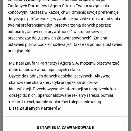
Zaufanych Partnerów i Agora S.A. na Twoim urządzeniu
końcowym. Możesz w każdej chwili zmienić swoje preferencje
dotyczące plików cookie, wywołując narzędzie do zarządzania
twoimi preferencjami dot. przetwarzania danych poprzez
odnośnik „Ustawienia prywatności ” w stopce serwisu i
przechodząc do „Ustawień Zaawansowanych”. Zmiana
ustawień plików cookie możliwa jest także za pomocą ustawień
przeglądarki.
Zobacz wideo
Polscy sędziowie finału mundialu
My, nasi Zaufani Partnerzy i Agora S.A. możemy przetwarzać
dane osobowe w następujących celach:
przywitani na lotnisku
Użycie dokładnych danych geolokalizacyjnych. Aktywne
skanowanie charakterystyki urządzenia do celów
Niemcy naśmiewają się ze stroju Leo Messiego
identyfikacji. Przechowywanie informacji na urządzeniu lub
dostęp do nich. Spersonalizowane reklamy i treści, pomiar
reklam i treści, badnie odbiorców i ulepszanie usług.
Leo Messi wróci do treningów z
PSG
3
Lista Zaufanych Partnerów
stycznia, dlatego ominęło go spotkanie z RC Lens, w
którym paryżanie przegrali 1:3,
a gola strzelił
USTAWIENIA ZAAWANSOWANE
Przemysław Frankowski
. Mistrz świata świętował