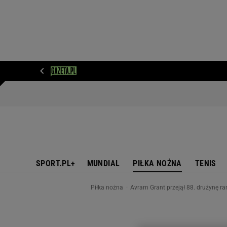
WIADOMOŚCI
NEXT
SPORT
PLOTEK
D
SPORT.PL+
MUNDIAL
PIŁKA NOŻNA
TENIS
Piłka nożna
Avram Grant przejął 88. drużynę ra