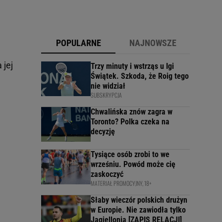
POPULARNE
NAJNOWSZE
 jej
Trzy minuty i wstrząs u Igi
Świątek. Szkoda, że Roig tego
nie widział
SUBSKRYPCJA
Chwalińska znów zagra w
Toronto? Polka czeka na
decyzję
Tysiące osób zrobi to we
wrześniu. Powód może cię
zaskoczyć
MATERIAŁ PROMOCYJNY, 18+
Słaby wieczór polskich drużyn
w Europie. Nie zawiodła tylko
Jagiellonia [ZAPIS RELACJI]