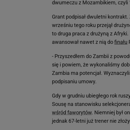
dwumeczu z Mozambikiem, czyli 1
Grant podpisał dwuletni kontrakt.
wrześniu tego roku przejął drużyn
to druga praca z drużyną z Afryk
awansował nawet z nią do
finału
- Przyszedłem do Zambii z powodu
się i powiem, że wykonaliśmy dob
Zambia ma potencjał. Wyznaczyliś
podpisaniu umowy.
Gdy w grudniu ubiegłego rok rusz
Sousę na stanowisku selekcjonera
wśród faworytów
. Niemniej był o
jednak 67-letni już trener nie złoż