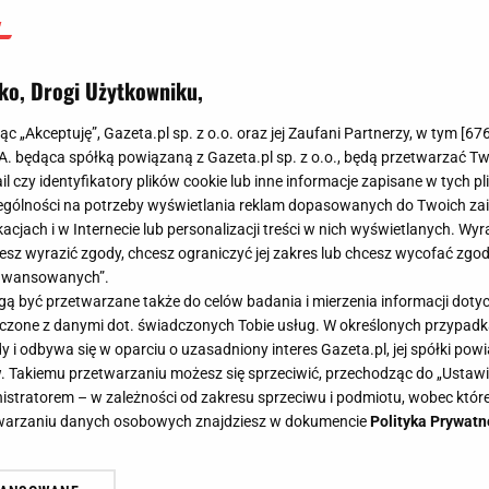
ko, Drogi Użytkowniku,
jąc „Akceptuję”, Gazeta.pl sp. z o.o. oraz jej Zaufani Partnerzy, w tym [
67
.A. będąca spółką powiązaną z Gazeta.pl sp. z o.o., będą przetwarzać T
ail czy identyfikatory plików cookie lub inne informacje zapisane w tych p
gólności na potrzeby wyświetlania reklam dopasowanych do Twoich zain
acjach i w Internecie lub personalizacji treści w nich wyświetlanych. Wyr
cesz wyrazić zgody, chcesz ograniczyć jej zakres lub chcesz wycofać zgo
aawansowanych”.
 być przetwarzane także do celów badania i mierzenia informacji dot
 łączone z danymi dot. świadczonych Tobie usług. W określonych przypad
i odbywa się w oparciu o uzasadniony interes Gazeta.pl, jej spółki powi
. Takiemu przetwarzaniu możesz się sprzeciwić, przechodząc do „Ust
nistratorem – w zależności od zakresu sprzeciwu i podmiotu, wobec które
etwarzaniu danych osobowych znajdziesz w dokumencie
Polityka Prywatn