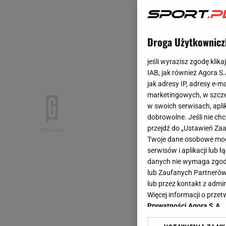
Droga Użytkownicz
jeśli wyrazisz zgodę klika
IAB, jak również Agora S
jak adresy IP, adresy e-m
marketingowych, w szcze
w swoich serwisach, aplik
dobrowolne. Jeśli nie ch
przejdź do „Ustawień Z
Twoje dane osobowe mogą
serwisów i aplikacji lub
danych nie wymaga zgody 
lub Zaufanych Partnerów
lub przez kontakt z admi
Więcej informacji o prz
Prywatności Agora S.A.