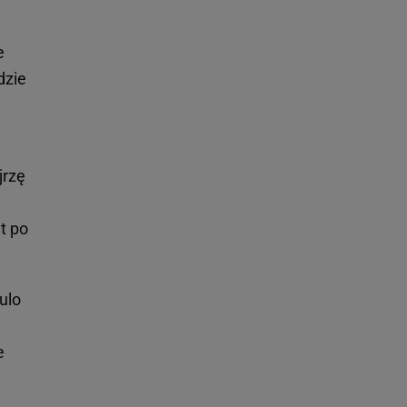
e
dzie
jrzę
t po
ulo
e