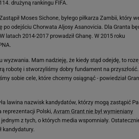
14. drużyną rankingu FIFA.
 Zastąpił Moses Sichone, byłego piłkarza Zambii, który w
ę po odejściu Chorwata Aljosy Asanovicia. Dla Granta bę
i. W latach 2014-2017 prowadził Ghanę. W 2015 roku
PNA.
 wyzwania. Mam nadzieję, że kiedy stąd odejdę, to roze
rą robotę i stworzyliśmy dobry fundament na przyszłość.
my sobie cele, które chcemy osiągnąć - powiedział Gran
yła lawina nazwisk kandydatów, którzy mogą zastąpić Pa
 reprezentacji Polski,
Avram Grant nie był wymieniany
n jednym z tych, o których media wspomniały. Ostateczni
ył kandydatury.