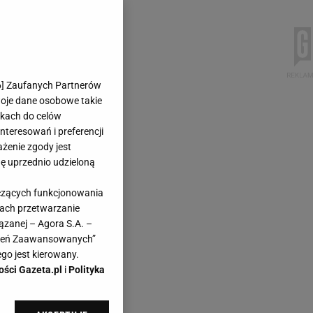
6
] Zaufanych Partnerów
woje dane osobowe takie
likach do celów
teresowań i preferencji
ażenie zgody jest
dę uprzednio udzieloną
yczących funkcjonowania
kach przetwarzanie
ązanej – Agora S.A. –
awień Zaawansowanych”
go jest kierowany.
ości Gazeta.pl
i
Polityka