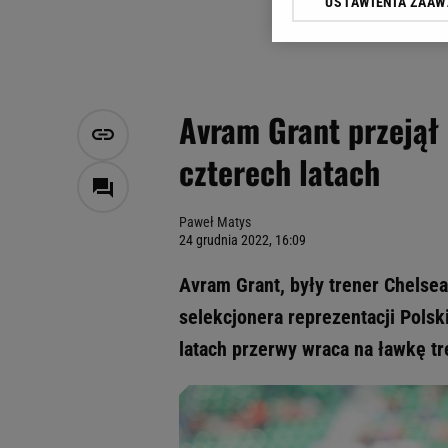
USTAWIENIA ZAA
Klikając „Akceptuję” wyra
Zaufanych Partnerów i A
dotyczące plików cookie,
odnośnik „Ustawienia pr
plików cookie możliwa je
Avram Grant przejął 
My, nasi Zaufani Partne
czterech latach
Użycie dokładnych danych
Przechowywanie informacji
badnie odbiorców i uleps
Paweł Matys
24 grudnia 2022, 16:09
Avram Grant, były trener Chelse
selekcjonera reprezentacji Polsk
latach przerwy wraca na ławkę t