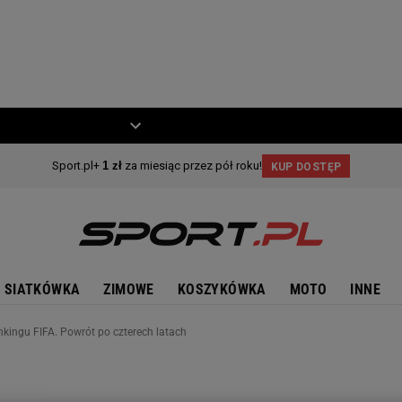
ZIECKO
MOTO
SIATKÓWKA
ZIMOWE
KOSZYKÓWKA
MOTO
INNE
nkingu FIFA. Powrót po czterech latach