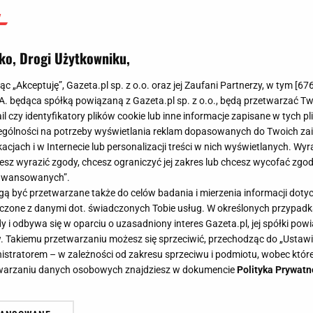
ko, Drogi Użytkowniku,
jąc „Akceptuję”, Gazeta.pl sp. z o.o. oraz jej Zaufani Partnerzy, w tym [
67
.A. będąca spółką powiązaną z Gazeta.pl sp. z o.o., będą przetwarzać T
ail czy identyfikatory plików cookie lub inne informacje zapisane w tych p
gólności na potrzeby wyświetlania reklam dopasowanych do Twoich zain
acjach i w Internecie lub personalizacji treści w nich wyświetlanych. Wyr
cesz wyrazić zgody, chcesz ograniczyć jej zakres lub chcesz wycofać zgo
aawansowanych”.
 być przetwarzane także do celów badania i mierzenia informacji dot
 łączone z danymi dot. świadczonych Tobie usług. W określonych przypad
i odbywa się w oparciu o uzasadniony interes Gazeta.pl, jej spółki powi
. Takiemu przetwarzaniu możesz się sprzeciwić, przechodząc do „Ust
nistratorem – w zależności od zakresu sprzeciwu i podmiotu, wobec które
etwarzaniu danych osobowych znajdziesz w dokumencie
Polityka Prywatn