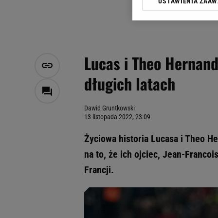
USTAWIENIA ZAA
Klikając „Akceptuję” wyra
Zaufanych Partnerów i A
dotyczące plików cookie,
odnośnik „Ustawienia pr
plików cookie możliwa je
Lucas i Theo Hernand
My, nasi Zaufani Partne
długich latach
Użycie dokładnych danych
Przechowywanie informacji
badnie odbiorców i uleps
Dawid Gruntkowski
13 listopada 2022, 23:09
Życiowa historia Lucasa i Theo 
na to, że ich ojciec, Jean-Franco
Francji.