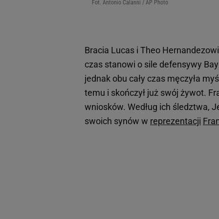
Fot. Antonio Calanni / AP Photo
Bracia Lucas i Theo Hernandezowi
czas stanowi o sile defensywy Ba
jednak obu cały czas męczyła myśl 
temu i skończył już swój żywot. Fr
wniosków. Według ich śledztwa, J
swoich synów w
reprezentacji
Fran