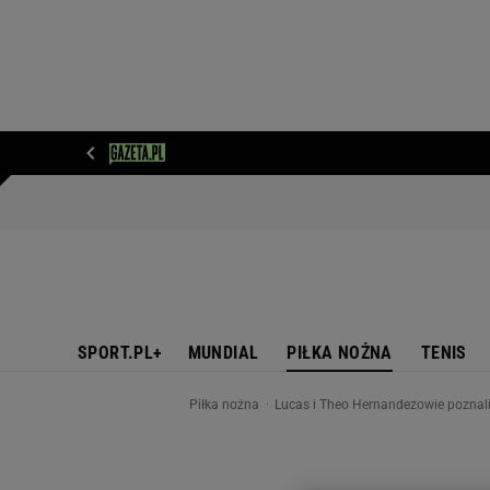
WIADOMOŚCI
NEXT
SPORT
PLOTEK
D
SPORT.PL+
MUNDIAL
PIŁKA NOŻNA
TENIS
Piłka nożna
Lucas i Theo Hernandezowie poznali 