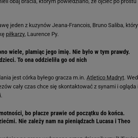
eli obaj bracia, którym powiedziano, że ojciec po prostu 
rawę jeden z kuzynów Jeana-Francois, Bruno Saliba, który
tkę
piłkarzy
, Laurence Py.
o wiele, plamiąc jego imię. Nie było w tym prawdy.
dzieci. To ona oddzieliła go od nich
ania jest córka byłego gracza m.in.
Atletico Madryt
. Wed
ezów cały czas chce się skontaktować z synami i ogląda 
.
motności, bo płacze prawie od początku do końca.
dziećmi. Nie zależy nam na pieniądzach Lucasa i Theo