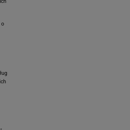
ich
 o
ług
ich