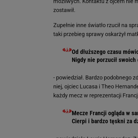
możliwych. Kontaktu z ojcem nie mi
zostawił.
Zupełnie inne światło rzucił na sp
taki przebieg sprawy oskarżył ma
Od dłuższego czasu mówion
Nigdy nie porzucił swoich 
- powiedział. Bardzo podobnego zd
niej, ojciec Lucasa i Theo Hernand
każdy mecz w reprezentacji Francji
Mecze Francji ogląda w sa
Cierpi i bardzo tęskni za 