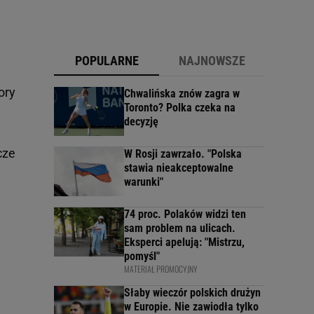
POPULARNE
NAJNOWSZE
pory
Chwalińska znów zagra w
Toronto? Polka czeka na
decyzję
cze
W Rosji zawrzało. "Polska
stawia nieakceptowalne
warunki"
74 proc. Polaków widzi ten
sam problem na ulicach.
Eksperci apelują: "Mistrzu,
pomyśl"
MATERIAŁ PROMOCYJNY
Słaby wieczór polskich drużyn
w Europie. Nie zawiodła tylko