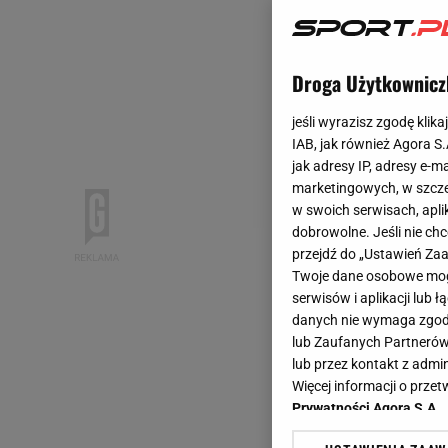
Droga Użytkownicz
jeśli wyrazisz zgodę klika
IAB, jak również Agora S
jak adresy IP, adresy e-m
marketingowych, w szcze
w swoich serwisach, aplik
dobrowolne. Jeśli nie ch
przejdź do „Ustawień Z
Twoje dane osobowe mogą
serwisów i aplikacji lub
danych nie wymaga zgody 
lub Zaufanych Partnerów
lub przez kontakt z admi
Więcej informacji o prz
Prywatności Agora S.A.