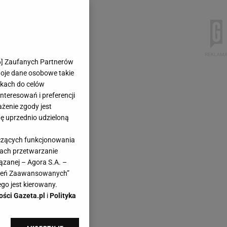
6
] Zaufanych Partnerów
woje dane osobowe takie
likach do celów
teresowań i preferencji
ażenie zgody jest
dę uprzednio udzieloną
yczących funkcjonowania
kach przetwarzanie
ązanej – Agora S.A. –
awień Zaawansowanych”
go jest kierowany.
ości Gazeta.pl
i
Polityka