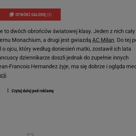
OTWÓRZ GALERIĘ
(3)
e to dwóch obrońców światowej klasy. Jeden z nich cały
yernu Monachium, a drugi jest gwiazdą
AC Milan
. Do tej 
o ojcu, który według doniesień matki, zostawił ich lata
ancuscy dziennikarze doszli jednak do zupełnie innych
ean-Francois Hernandez żyje, ma się dobrze i ogląda me
cji
.