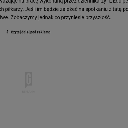
ważając na pracę wykonaną przez dziennikarzy "L'Equipe
ch piłkarzy. Jeśli im będzie zależeć na spotkaniu z tatą p
liwe. Zobaczymy jednak co przyniesie przyszłość.