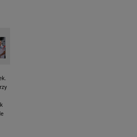
ek.
rzy
ak
le