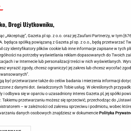
ko, Drogi Użytkowniku,
jąc „Akceptuję”, Gazeta.pl sp. z o.o. oraz jej Zaufani Partnerzy, w tym [
67
.A. będąca spółką powiązaną z Gazeta.pl sp. z o.o., będą przetwarzać T
ail czy identyfikatory plików cookie lub inne informacje zapisane w tych p
gólności na potrzeby wyświetlania reklam dopasowanych do Twoich zain
acjach i w Internecie lub personalizacji treści w nich wyświetlanych. Wyr
cesz wyrazić zgody, chcesz ograniczyć jej zakres lub chcesz wycofać zgo
aawansowanych”.
 być przetwarzane także do celów badania i mierzenia informacji dot
 łączone z danymi dot. świadczonych Tobie usług. W określonych przypad
i odbywa się w oparciu o uzasadniony interes Gazeta.pl, jej spółki powi
. Takiemu przetwarzaniu możesz się sprzeciwić, przechodząc do „Ust
nistratorem – w zależności od zakresu sprzeciwu i podmiotu, wobec które
etwarzaniu danych osobowych znajdziesz w dokumencie
Polityka Prywatn