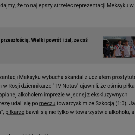
ajmy, że to najlepszy strzelec reprezentacji Meksyku w
 przeszłością. Wielki powrót i żal, że coś
rezentacji Meksyku wybucha skandal z udziałem prostytut
w Rosji dziennikarze "TV Notas" ujawnili, że ośmiu piłka
rapianej alkoholem imprezie w jednej z ekskluzywnych
rezę udali się po
meczu
towarzyskim ze Szkocją (1:0). J
s",
piłkarze
bawili się nie tylko w towarzystwie alkoholu, a