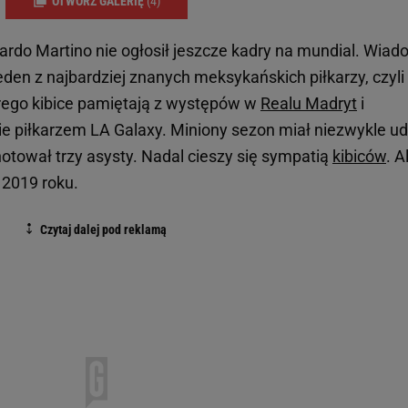
OTWÓRZ GALERIĘ
(4)
ardo Martino nie ogłosił jeszcze kadry na mundial. Wia
 jeden z najbardziej znanych meksykańskich piłkarzy, czyli
órego kibice pamiętają z występów w
Realu Madryt
i
ie piłkarzem LA Galaxy. Miniony sezon miał niezwykle u
anotował trzy asysty. Nadal cieszy się sympatią
kibiców
. A
 2019 roku.