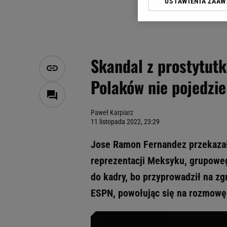
USTAWIENIA ZAA
Klikając „Akceptuję” wyra
Zaufanych Partnerów i A
dotyczące plików cookie,
odnośnik „Ustawienia pr
plików cookie możliwa je
Skandal z prostytutk
My, nasi Zaufani Partne
Polaków nie pojedzi
Użycie dokładnych danych
Przechowywanie informacji
badnie odbiorców i uleps
Paweł Karpiarz
11 listopada 2022, 23:29
Jose Ramon Fernandez przekazał 
reprezentacji Meksyku, grupoweg
do kadry, bo przyprowadził na z
ESPN, powołując się na rozmowę