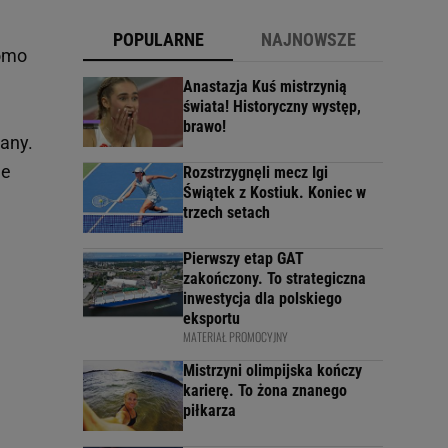
POPULARNE
NAJNOWSZE
domo
Anastazja Kuś mistrzynią
świata! Historyczny występ,
brawo!
dany.
le
Rozstrzygnęli mecz Igi
Świątek z Kostiuk. Koniec w
trzech setach
Pierwszy etap GAT
zakończony. To strategiczna
inwestycja dla polskiego
eksportu
MATERIAŁ PROMOCYJNY
Mistrzyni olimpijska kończy
karierę. To żona znanego
piłkarza