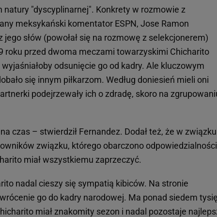
natury "dyscyplinarnej". Konkrety w rozmowie z
znany meksykański komentator ESPN, Jose Ramon
 z jego słów (powołał się na rozmowę z selekcjonerem)
9 roku przed dwoma meczami towarzyskimi Chicharito
o wyjaśniałoby odsunięcie go od kadry. Ale kluczowym
odobało się innym piłkarzom. Według doniesień mieli oni
rtnerki podejrzewały ich o zdradę, skoro na zgrupowani
ić na czas – stwierdził Fernandez. Dodał też, że w związku
racowników związku, którego obarczono odpowiedzialności
harito miał wszystkiemu zaprzeczyć.
to nadal cieszy się sympatią kibiców. Na stronie
zywrócenie go do kadry narodowej. Ma ponad siedem tysi
hicharito miał znakomity sezon i nadal pozostaje najlep