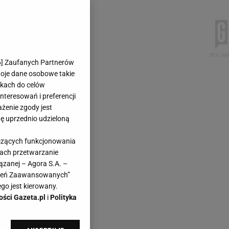
6
] Zaufanych Partnerów
woje dane osobowe takie
likach do celów
teresowań i preferencji
ażenie zgody jest
dę uprzednio udzieloną
yczących funkcjonowania
kach przetwarzanie
ązanej – Agora S.A. –
awień Zaawansowanych”
go jest kierowany.
ości Gazeta.pl
i
Polityka