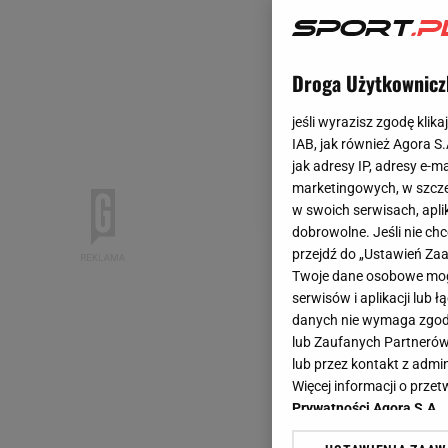
Droga Użytkownicz
jeśli wyrazisz zgodę klika
IAB, jak również Agora S
jak adresy IP, adresy e-m
marketingowych, w szcze
w swoich serwisach, aplik
dobrowolne. Jeśli nie ch
przejdź do „Ustawień Z
Twoje dane osobowe mogą
serwisów i aplikacji lub
danych nie wymaga zgody 
lub Zaufanych Partnerów
lub przez kontakt z admi
Więcej informacji o prz
Prywatności Agora S.A.