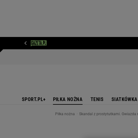
WIADOMOŚCI
NEXT
SPORT
PLOTEK
D
SPORT.PL+
PIŁKA NOŻNA
TENIS
SIATKÓWKA
Piłka nożna
Skandal z prostytutkami. Gwiazda 