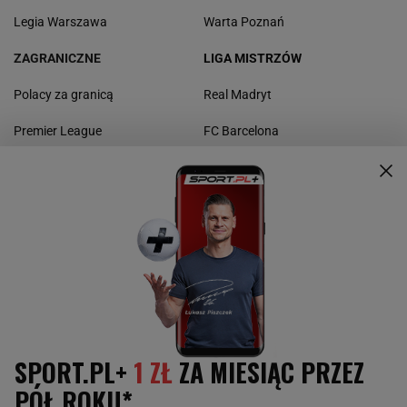
Legia Warszawa
Warta Poznań
ZAGRANICZNE
LIGA MISTRZÓW
Polacy za granicą
Real Madryt
Premier League
FC Barcelona
La Liga
Borussia Dortmund
Bundesliga
Bayern Monachium
Serie A
Manchester United
Ligue 1
Liverpool FC
Liga Europy
Napoli
Juventus Turyn
Paris St. Germain