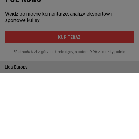
POZOSTAŁE
Reprezentacja
I liga
Puchar Polski
MŚ w Piłce Nożnej
Liga Europy
Wyniki
Gazeta.pl
Wiadomości
Sport.pl
Biznes
Gazeta Wyborcza
Buzz
Pogoda
Wideo
Tok.FM
Poczta
Facebook
RSS