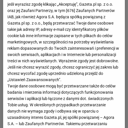
któż inny mógłby to zrobić, prawda? - rozmyślał na
jeśli wyrazisz zgodę klikając „Akceptuję”, Gazeta.pl sp. z o.o.
pomeczowej konferencji prasowej trener Lecha
oraz jej Zaufani Partnerzy, w tym [
676
] Zaufanych Partnerów
IAB, jak również Agora S.A. będąca spółką powiązaną z
Poznań John van den Brom. Holender był
Gazeta.pl sp. z o.o., będą przetwarzać Twoje dane osobowe
ewidentnie zadowolony z postawy swojego zespołu,
takie jak adresy IP, adresy e-mail czy identyfikatory plików
ale nie z wyniku, który sprawia, że "Kolejorz" nie
cookie lub inne informacje zapisane w tych plikach do celów
marketingowych, w szczególności na potrzeby wyświetlania
wykorzystał szansy na zapewnienie sobie już w
reklam dopasowanych do Twoich zainteresowań i preferencji w
czwartek awansu do fazy pucharowej Ligi
swoich serwisach, aplikacjach i w Internecie lub personalizacji
Konferencji Europy.
treści w nich wyświetlanych. Wyrażenie zgody jest dobrowolne.
Jeśli nie chcesz wyrazić zgody, chcesz ograniczyć jej zakres lub
chcesz wycofać zgodę uprzednio udzieloną przejdź do
„Ustawień Zaawansowanych”.
Twoje dane osobowe mogą być przetwarzane także do celów
badania i mierzenia informacji dotyczących funkcjonowania
serwisów i aplikacji lub łączone z danymi dot. świadczonych
Tobie usług. W określonych przypadkach przetwarzanie
danych nie wymaga zgody i odbywa się w oparciu o
uzasadniony interes Gazeta.pl, jej spółki powiązanej – Agora
S.A. – lub Zaufanych Partnerów. Takiemu przetwarzaniu