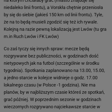
na którym chciałaby grać (miasto znajduje się
niedaleko linii frontu), a Vorskła chętnie przeniosła
by się do siebie (jakieś 150 km od linii frontu). Tyle,
że na to będą musieli zgodzić się też ich rywale.
Kolejną na razie pewną lokalizacją jest Lwów (tu gra
m.in Ruch Lwów i FK Lwów)
Co zaś tyczy się innych spraw: mecze będą
rozgrywane bez publiczności, w godzinach dość
nietypowych jak na futbol (szczególnie w środku
tygodnia). Spotkania zaplanowano na 13.00, 15.00,
a jedno starcie w kolejce widnieje o godz. 17.00
lokalnego czasu (w Polsce -1 godzina). Nie ma
planów, by w najbliższym czasie któreś ze spotkań,
grać później. W poprzednim sezonie w godzinach
wieczornych rozgrywano najciekawsze starcie w