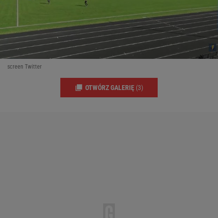
screen Twitter
OTWÓRZ GALERIĘ
(3)