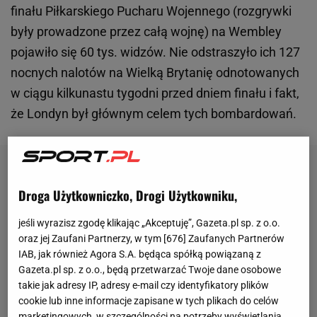
finału Piłkarskiego Pucharu Wojennego (rozgrywki
były prowadzone przez całą wojnę) na Wembley
pojawiło się 60 tys. widzów. Nie odstraszyło ich 127
nocnych nalotów na Wielką Brytanię odnotowanych
w ciągu kilkunastu tygodni przed dniem finału i fakt,
że Londyn był głównym celem tych bombardowań.
Droga Użytkowniczko, Drogi Użytkowniku,
jeśli wyrazisz zgodę klikając „Akceptuję”, Gazeta.pl sp. z o.o.
oraz jej Zaufani Partnerzy, w tym [
676
] Zaufanych Partnerów
IAB, jak również Agora S.A. będąca spółką powiązaną z
Gazeta.pl sp. z o.o., będą przetwarzać Twoje dane osobowe
takie jak adresy IP, adresy e-mail czy identyfikatory plików
cookie lub inne informacje zapisane w tych plikach do celów
marketingowych, w szczególności na potrzeby wyświetlania