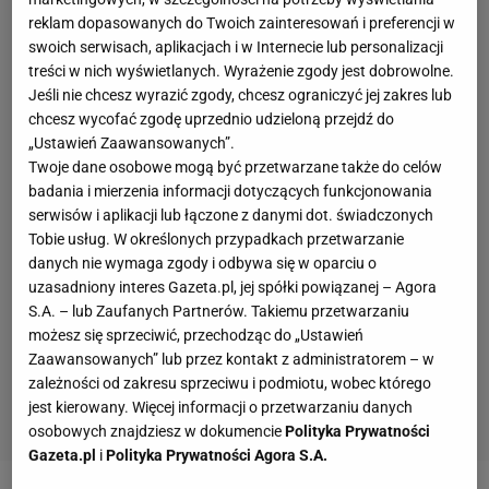
reklam dopasowanych do Twoich zainteresowań i preferencji w
swoich serwisach, aplikacjach i w Internecie lub personalizacji
treści w nich wyświetlanych. Wyrażenie zgody jest dobrowolne.
Jeśli nie chcesz wyrazić zgody, chcesz ograniczyć jej zakres lub
chcesz wycofać zgodę uprzednio udzieloną przejdź do
„Ustawień Zaawansowanych”.
Twoje dane osobowe mogą być przetwarzane także do celów
badania i mierzenia informacji dotyczących funkcjonowania
serwisów i aplikacji lub łączone z danymi dot. świadczonych
Tobie usług. W określonych przypadkach przetwarzanie
danych nie wymaga zgody i odbywa się w oparciu o
uzasadniony interes Gazeta.pl, jej spółki powiązanej – Agora
S.A. – lub Zaufanych Partnerów. Takiemu przetwarzaniu
możesz się sprzeciwić, przechodząc do „Ustawień
Zaawansowanych” lub przez kontakt z administratorem – w
zależności od zakresu sprzeciwu i podmiotu, wobec którego
jest kierowany. Więcej informacji o przetwarzaniu danych
osobowych znajdziesz w dokumencie
Polityka Prywatności
Gazeta.pl
i
Polityka Prywatności Agora S.A.