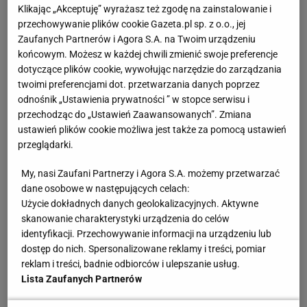
Klikając „Akceptuję” wyrażasz też zgodę na zainstalowanie i
- Kiedy grałem, wojna wcale mnie tak bardzo nie
przechowywanie plików cookie Gazeta.pl sp. z o.o., jej
interesowała - mówił potem cytowany w książce
Zaufanych Partnerów i Agora S.A. na Twoim urządzeniu
"Futbol w cieniu Holokaustu" - jeden z zawodników
końcowym. Możesz w każdej chwili zmienić swoje preferencje
dotyczące plików cookie, wywołując narzędzie do zarządzania
Preston, który 10 maja zatrzymał na Wembley wielki
twoimi preferencjami dot. przetwarzania danych poprzez
Arsenal. Pół roku od rozpoczętej 24 lutego inwazji
odnośnik „Ustawienia prywatności ” w stopce serwisu i
Rosji na Ukrainę, dokładnie 23 sierpnia, wróciła
przechodząc do „Ustawień Zaawansowanych”. Zmiana
ustawień plików cookie możliwa jest także za pomocą ustawień
ukraińska liga piłkarska.
przeglądarki.
"Psychologiczne pocieszenie dla naszych
My, nasi Zaufani Partnerzy i Agora S.A. możemy przetwarzać
obywateli"
dane osobowe w następujących celach:
Użycie dokładnych danych geolokalizacyjnych. Aktywne
skanowanie charakterystyki urządzenia do celów
"Zawody sportowe w czasie wojny to demonstracja
identyfikacji. Przechowywanie informacji na urządzeniu lub
tego, że się nie boimy. To symbol wiary w
dostęp do nich. Spersonalizowane reklamy i treści, pomiar
zwycięstwo i gotowości do dalszej walki! Piłka nożna
reklam i treści, badnie odbiorców i ulepszanie usług.
Lista Zaufanych Partnerów
zawsze była, jest i będzie sportem numer jeden na
Ukrainie, naszą najważniejszą dyscypliną. Dlatego