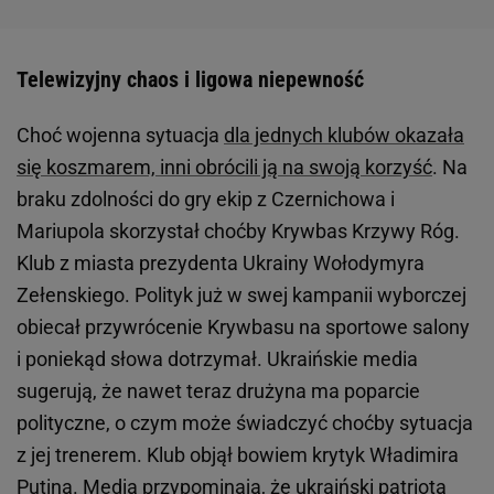
Telewizyjny chaos i ligowa niepewność
Choć wojenna sytuacja
dla jednych klubów okazała
się koszmarem, inni obrócili ją na swoją korzyść
. Na
braku zdolności do gry ekip z Czernichowa i
Mariupola skorzystał choćby Krywbas Krzywy Róg.
Klub z miasta prezydenta Ukrainy Wołodymyra
Zełenskiego. Polityk już w swej kampanii wyborczej
obiecał przywrócenie Krywbasu na sportowe salony
i poniekąd słowa dotrzymał. Ukraińskie media
sugerują, że nawet teraz drużyna ma poparcie
polityczne, o czym może świadczyć choćby sytuacja
z jej trenerem. Klub objął bowiem krytyk Władimira
Putina. Media przypominają, że ukraiński patriota