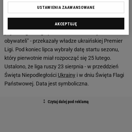
zorganizowanie przez nas rozgrywek piłkarskich
USTAWIENIA ZAAWANSOWANE
będzie niosło ważną ideę, odgrywało ogromną misję
społeczną, a także spełniało funkcję
AKCEPTUJĘ
psychologicznego pocieszenia dla naszych
obywateli" - przekazały władze ukraińskiej Premier
Ligi. Pod koniec lipca wybrały datę startu sezonu,
który pierwotnie miał rozpocząć się 25 lutego.
Ustalono, że liga ruszy 23 sierpnia - w przeddzień
Święta Niepodległości
Ukrainy
i w dniu Święta Flagi
Państwowej. Data jest symboliczna.