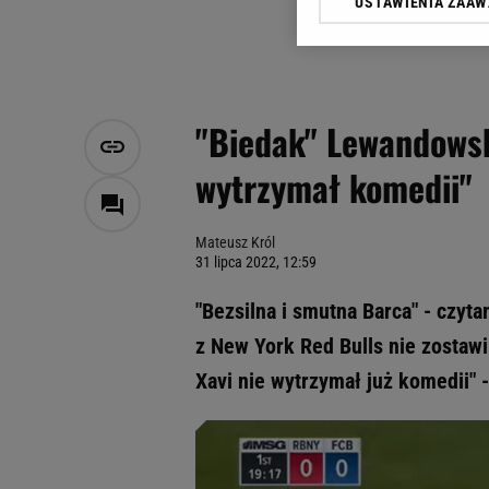
USTAWIENIA ZAA
Klikając „Akceptuję” wyra
Zaufanych Partnerów i A
dotyczące plików cookie,
odnośnik „Ustawienia pr
plików cookie możliwa je
"Biedak" Lewandowsk
My, nasi Zaufani Partne
wytrzymał komedii"
Użycie dokładnych danych
Przechowywanie informacji
badnie odbiorców i uleps
Mateusz Król
31 lipca 2022, 12:59
"Bezsilna i smutna Barca" - czy
z New York Red Bulls nie zostaw
Xavi nie wytrzymał już komedii" -