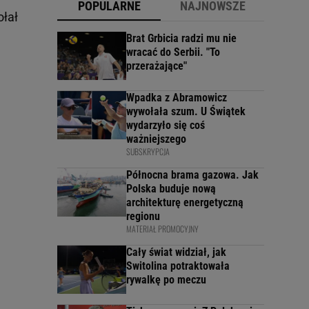
POPULARNE
NAJNOWSZE
ołał
Brat Grbicia radzi mu nie
wracać do Serbii. "To
przerażające"
Wpadka z Abramowicz
wywołała szum. U Świątek
wydarzyło się coś
ważniejszego
SUBSKRYPCJA
Północna brama gazowa. Jak
Polska buduje nową
architekturę energetyczną
regionu
MATERIAŁ PROMOCYJNY
Cały świat widział, jak
Switolina potraktowała
rywalkę po meczu