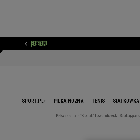
WIADOMOŚCI
NEXT
SPORT
PLOTEK
D
SPORT.PL+
PIŁKA NOŻNA
TENIS
SIATKÓWKA
Piłka nożna
"Biedak" Lewandowski. Szokujące s