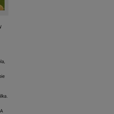
W
la,
bie
lka.
.
 A