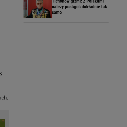
Tichonow grzmi: Z Polakami
należy postąpić dokładnie tak
samo
k
ach.