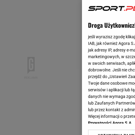
Droga Użytkownicz
jeśli wyrazisz zgodę klika
IAB, jak również Agora S
jak adresy IP, adresy e-m
marketingowych, w szcze
w swoich serwisach, aplik
dobrowolne. Jeśli nie ch
przejdź do „Ustawień Z
Twoje dane osobowe mogą
serwisów i aplikacji lub
danych nie wymaga zgody 
lub Zaufanych Partnerów
lub przez kontakt z admi
Więcej informacji o prz
Prywatności Agora S.A.