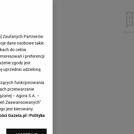
6
] Zaufanych Partnerów
woje dane osobowe takie
likach do celów
teresowań i preferencji
ażenie zgody jest
dę uprzednio udzieloną
yczących funkcjonowania
kach przetwarzanie
ązanej – Agora S.A. –
awień Zaawansowanych”
go jest kierowany.
ości Gazeta.pl
i
Polityka