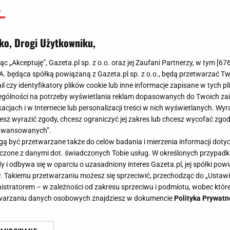
ko, Drogi Użytkowniku,
jąc „Akceptuję”, Gazeta.pl sp. z o.o. oraz jej Zaufani Partnerzy, w tym [
67
.A. będąca spółką powiązaną z Gazeta.pl sp. z o.o., będą przetwarzać T
ail czy identyfikatory plików cookie lub inne informacje zapisane w tych p
gólności na potrzeby wyświetlania reklam dopasowanych do Twoich zain
acjach i w Internecie lub personalizacji treści w nich wyświetlanych. Wyr
cesz wyrazić zgody, chcesz ograniczyć jej zakres lub chcesz wycofać zgo
aawansowanych”.
 być przetwarzane także do celów badania i mierzenia informacji dot
 łączone z danymi dot. świadczonych Tobie usług. W określonych przypad
i odbywa się w oparciu o uzasadniony interes Gazeta.pl, jej spółki powi
. Takiemu przetwarzaniu możesz się sprzeciwić, przechodząc do „Ust
nistratorem – w zależności od zakresu sprzeciwu i podmiotu, wobec które
etwarzaniu danych osobowych znajdziesz w dokumencie
Polityka Prywatn