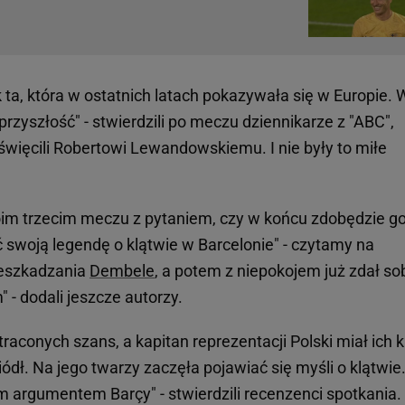
k ta, która w ostatnich latach pokazywała się w Europie. 
rzyszłość" - stwierdzili po meczu dziennikarze z "ABC",
święcili Robertowi Lewandowskiemu. I nie były to miłe
im trzecim meczu z pytaniem, czy w końcu zdobędzie go
 swoją legendę o klątwie w Barcelonie" - czytamy na
zeszkadzania
Dembele
, a potem z niepokojem już zdał so
" - dodali jeszcze autorzy.
raconych szans, a kapitan reprezentacji Polski miał ich ki
dł. Na jego twarzy zaczęła pojawiać się myśli o klątwie
argumentem Barçy" - stwierdzili recenzenci spotkania.