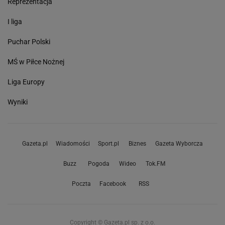
Reprezentacja
I liga
Puchar Polski
MŚ w Piłce Nożnej
Liga Europy
Wyniki
Gazeta.pl
Wiadomości
Sport.pl
Biznes
Gazeta Wyborcza
Buzz
Pogoda
Wideo
Tok.FM
Poczta
Facebook
RSS
Copyright © Gazeta.pl sp. z o.o.