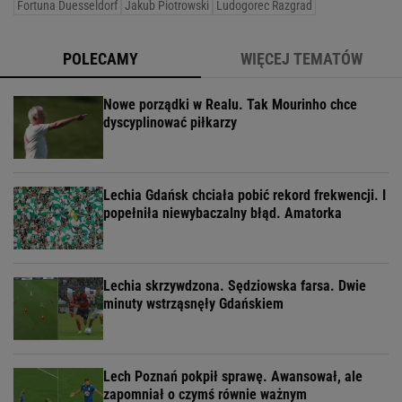
Fortuna Duesseldorf
Jakub Piotrowski
Ludogorec Razgrad
POLECAMY
WIĘCEJ TEMATÓW
Nowe porządki w Realu. Tak Mourinho chce
dyscyplinować piłkarzy
Lechia Gdańsk chciała pobić rekord frekwencji. I
popełniła niewybaczalny błąd. Amatorka
Lechia skrzywdzona. Sędziowska farsa. Dwie
minuty wstrząsnęły Gdańskiem
Lech Poznań pokpił sprawę. Awansował, ale
zapomniał o czymś równie ważnym