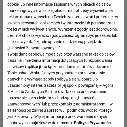
do Łudogorca Razgrad.
Wszystko miało się odbyć na
cookie lub inne informacje zapisane w tych plikach do celów
zasadzie transferu gotówkowego.
marketingowych, w szczególności na potrzeby wyświetlania
reklam dopasowanych do Twoich zainteresowań i preferencji w
swoich serwisach, aplikacjach i w Internecie lub personalizacji
treści w nich wyświetlanych. Wyrażenie zgody jest dobrowolne.
Jeśli nie chcesz wyrazić zgody, chcesz ograniczyć jej zakres lub
chcesz wycofać zgodę uprzednio udzieloną przejdź do
„Ustawień Zaawansowanych”.
Twoje dane osobowe mogą być przetwarzane także do celów
badania i mierzenia informacji dotyczących funkcjonowania
serwisów i aplikacji lub łączone z danymi dot. świadczonych
Tobie usług. W określonych przypadkach przetwarzanie
danych nie wymaga zgody i odbywa się w oparciu o
uzasadniony interes Gazeta.pl, jej spółki powiązanej – Agora
S.A. – lub Zaufanych Partnerów. Takiemu przetwarzaniu
możesz się sprzeciwić, przechodząc do „Ustawień
Zaawansowanych” lub przez kontakt z administratorem – w
zależności od zakresu sprzeciwu i podmiotu, wobec którego
jest kierowany. Więcej informacji o przetwarzaniu danych
osobowych znajdziesz w dokumencie
Polityka Prywatności