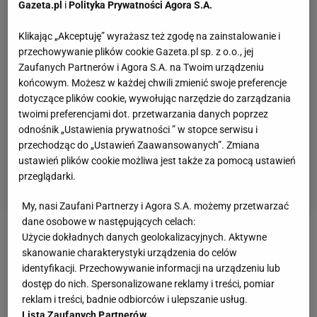
Gazeta.pl
i
Polityka Prywatności Agora S.A.
Klikając „Akceptuję” wyrażasz też zgodę na zainstalowanie i
przechowywanie plików cookie Gazeta.pl sp. z o.o., jej
Zaufanych Partnerów i Agora S.A. na Twoim urządzeniu
końcowym. Możesz w każdej chwili zmienić swoje preferencje
dotyczące plików cookie, wywołując narzędzie do zarządzania
twoimi preferencjami dot. przetwarzania danych poprzez
odnośnik „Ustawienia prywatności ” w stopce serwisu i
przechodząc do „Ustawień Zaawansowanych”. Zmiana
ustawień plików cookie możliwa jest także za pomocą ustawień
przeglądarki.
My, nasi Zaufani Partnerzy i Agora S.A. możemy przetwarzać
dane osobowe w następujących celach:
Użycie dokładnych danych geolokalizacyjnych. Aktywne
Zobacz wideo
Iga Świątek oceniła swoją
skanowanie charakterystyki urządzenia do celów
najmocniejszą stronę [Wypowiedź z 2018 roku]
identyfikacji. Przechowywanie informacji na urządzeniu lub
dostęp do nich. Spersonalizowane reklamy i treści, pomiar
reklam i treści, badnie odbiorców i ulepszanie usług.
Jakub Piotrowski piłkarzem Łudogorca Razgrad.
Lista Zaufanych Partnerów