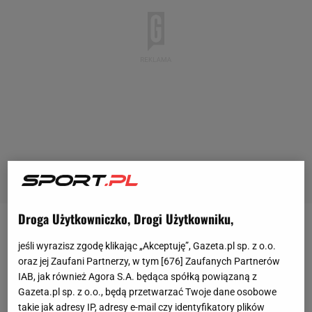
Droga Użytkowniczko, Drogi Użytkowniku,
Pierwsze informacje o możliwym transferze Jakuba
jeśli wyrazisz zgodę klikając „Akceptuję”, Gazeta.pl sp. z o.o.
Piotrowskiego przekazał Krzysztof Stanowski.
W
oraz jej Zaufani Partnerzy, w tym [
676
] Zaufanych Partnerów
środę dziennikarz wyjawił, że 24-letni pomocnik
IAB, jak również Agora S.A. będąca spółką powiązaną z
Gazeta.pl sp. z o.o., będą przetwarzać Twoje dane osobowe
przeniesie się z drugoligowej Fortuny Düsseldorf
takie jak adresy IP, adresy e-mail czy identyfikatory plików