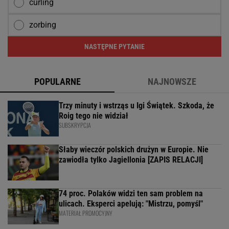
curling
zorbing
NASTĘPNE PYTANIE
POPULARNE
NAJNOWSZE
Trzy minuty i wstrząs u Igi Świątek. Szkoda, że
Roig tego nie widział
SUBSKRYPCJA
Słaby wieczór polskich drużyn w Europie. Nie
zawiodła tylko Jagiellonia [ZAPIS RELACJI]
74 proc. Polaków widzi ten sam problem na
ulicach. Eksperci apelują: "Mistrzu, pomyśl"
MATERIAŁ PROMOCYJNY