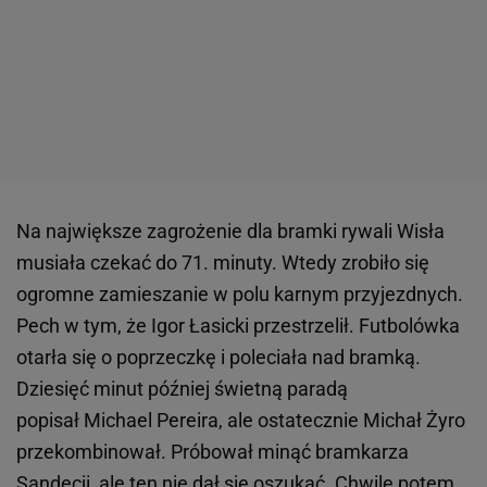
Na największe zagrożenie dla bramki rywali Wisła
musiała czekać do 71. minuty. Wtedy zrobiło się
ogromne zamieszanie w polu karnym przyjezdnych.
Pech w tym, że Igor Łasicki przestrzelił. Futbolówka
otarła się o poprzeczkę i poleciała nad bramką.
Dziesięć minut później świetną paradą
popisał Michael Pereira, ale ostatecznie Michał Żyro
przekombinował. Próbował minąć bramkarza
Sandecji, ale ten nie dał się oszukać. Chwilę potem