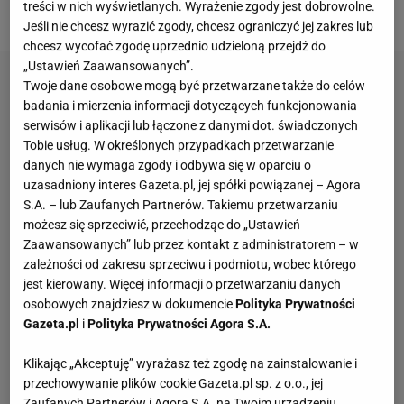
treści w nich wyświetlanych. Wyrażenie zgody jest dobrowolne.
Brzęczka była w stanie tylko zremisować 0:0.
Jeśli nie chcesz wyrazić zgody, chcesz ograniczyć jej zakres lub
chcesz wycofać zgodę uprzednio udzieloną przejdź do
„Ustawień Zaawansowanych”.
Twoje dane osobowe mogą być przetwarzane także do celów
badania i mierzenia informacji dotyczących funkcjonowania
serwisów i aplikacji lub łączone z danymi dot. świadczonych
Tobie usług. W określonych przypadkach przetwarzanie
danych nie wymaga zgody i odbywa się w oparciu o
uzasadniony interes Gazeta.pl, jej spółki powiązanej – Agora
S.A. – lub Zaufanych Partnerów. Takiemu przetwarzaniu
możesz się sprzeciwić, przechodząc do „Ustawień
Zaawansowanych” lub przez kontakt z administratorem – w
zależności od zakresu sprzeciwu i podmiotu, wobec którego
jest kierowany. Więcej informacji o przetwarzaniu danych
osobowych znajdziesz w dokumencie
Polityka Prywatności
Gazeta.pl
i
Polityka Prywatności Agora S.A.
Klikając „Akceptuję” wyrażasz też zgodę na zainstalowanie i
przechowywanie plików cookie Gazeta.pl sp. z o.o., jej
Zaufanych Partnerów i Agora S.A. na Twoim urządzeniu