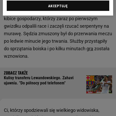
Na początku spotkania to nie piłkarze odgrywali
AKCEPTUJĘ
pierwszoplanowe role w Krakowie. Do głosu doszli
kibice gospodarzy, którzy zaraz po pierwszym
gwizdku odpalili race i zaczęli rzucać serpentyny na
murawę. Sędzia zmuszony był do przerwania meczu
po ledwie minucie jego trwania. Służby przystąpiły
do sprzątania boiska i po kilku minutach
gra
została
wznowiona.
Kulisy transferu Lewandowskiego. Zahavi
ujawnia. "Do północy pod telefonem"
Ci, którzy spodziewali się wielkiego widowiska,