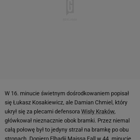
W 16. minucie świetnym dośrodkowaniem popisał
się Łukasz Kosakiewicz, ale Damian Chmiel, który
ukrył się za plecami defensora
Wisły Kraków
,
główkował nieznacznie obok bramki. Przez niemal
całą połowę był to jedyny strzał na bramkę po obu
stronach. Dopiero Elhadji Maissa Fall w 44. minucie