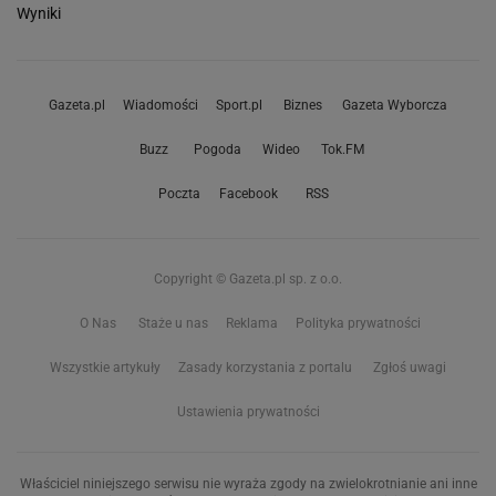
Wyniki
Gazeta.pl
Wiadomości
Sport.pl
Biznes
Gazeta Wyborcza
Buzz
Pogoda
Wideo
Tok.FM
Poczta
Facebook
RSS
Copyright © Gazeta.pl sp. z o.o.
O Nas
Staże u nas
Reklama
Polityka prywatności
Wszystkie artykuły
Zasady korzystania z portalu
Zgłoś uwagi
Ustawienia prywatności
Właściciel niniejszego serwisu nie wyraża zgody na zwielokrotnianie ani inne