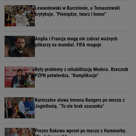
Lewandowski w Barcelonie, a Tomaszewski
krytykuje. "Pieniądze, twarz i honor"
Anglia i Francja mogą nie zabrać ważnych
piłkarzy na mundial. FIFA reaguje
Były problemy z rehabilitacją Modera. Rzecznik
PZPN potwierdza. "Komplikacje"
Kuriozalne słowa trenera Rangers po meczu z
Jagiellonią. "To nie brak szacunku"
Prezes Rakowa wprost po meczu z Hammarby.