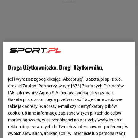
Droga Użytkowniczko, Drogi Użytkowniku,
Po wstydliwym spadku z
ekstraklasy
i tygodniach
jeśli wyrazisz zgodę klikając „Akceptuję”, Gazeta.pl sp. z o.o.
oraz jej Zaufani Partnerzy, w tym [
676
] Zaufanych Partnerów
krytyki, Wisła Kraków rozpoczęła sezon w Fortuna 1.
IAB, jak również Agora S.A. będąca spółką powiązaną z
Lidze
. Pierwszym rywalem była
Sandecja
Nowy
Gazeta.pl sp. z o.o., będą przetwarzać Twoje dane osobowe
Sącz. Na
mecz
sprzedano aż 15811 biletów, co
takie jak adresy IP, adresy e-mail czy identyfikatory plików
cookie lub inne informacje zapisane w tych plikach do celów
pokazuje, że fani krakowian wierzą w powrót do
marketingowych, w szczególności na potrzeby wyświetlania
wielkich sukcesów. Walka z Sandecją nie dał jednak
reklam dopasowanych do Twoich zainteresowań i preferencji w
powodów do optymizmu, bo drużyna Jerzego
swoich serwisach, aplikacjach i w Internecie lub personalizacji